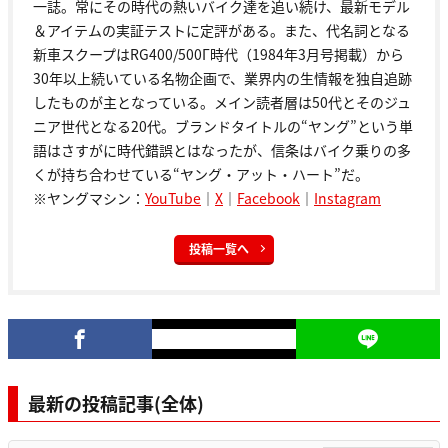
一誌。常にその時代の熱いバイク達を追い続け、最新モデル
＆アイテムの実証テストに定評がある。また、代名詞となる
新車スクープはRG400/500Γ時代（1984年3月号掲載）から
30年以上続いている名物企画で、業界内の生情報を独自追跡
したものが主となっている。メイン読者層は50代とそのジュ
ニア世代となる20代。ブランドタイトルの“ヤング”という単
語はさすがに時代錯誤とはなったが、信条はバイク乗りの多
くが持ち合わせている“ヤング・アット・ハート”だ。
※ヤングマシン：
YouTube
｜
X
｜
Facebook
｜
Instagram
投稿一覧へ
最新の投稿記事(全体)