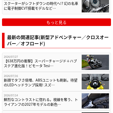
スクーターがシフトダウンの時代へ!? 幻の名車
に電子制御CVT搭載モデルなど…
もっと見る
最新の関連記事(新型アドベンチャー／クロスオー
バー／オフロード)
2026/07/27
【638万円の衝撃】スーパーチャージド＋ハブ
ステア進化版！ビモータ Tesi…
2026/07/16
新顔でタフさ倍増、ABSユニットも刷新。待望
のLEDヘッドランプ採用! スズ…
2026/07/14
鮮烈なコントラストに惚れる。視線を奪う、ト
ライアンフの2027年モデルの新色…