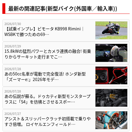
最新の関連記事(新型バイク(外国車／輸入車))
2026/07/30
【試乗インプレ】ビモータ KB998 Rimini｜
WSBKで勝つための69…
2026/07/29
15.8kWの猛烈パワーとカメラ連携の融合! 街乗
りからサーキット走行までこ…
2026/07/28
あの50cc名車が電動で完全復活! ホンダ新型
「ズーマーe:」2026年モデ…
2026/07/28
あの伝説が蘇る。ドゥカティ新型モンスタープ
ラスに「S4」を彷彿とさせるスポー…
2026/07/27
アシスト＆スリッパークラッチ初搭載で乗りや
すさ倍増。 ロイヤルエンフィールド…