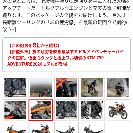
大の見どころは、上級機種譲りの足回りを手に入れた大幅な
アップデートだ。トルクフルなエンジンと充実の電子制御が
織りなす、このパッケージの全貌をお届けしよう。 目次 1
長距離ツーリングの「あの疲労感」を最新の足回りで劇的に
改 […]
【この記事を最初から読む】
【新型外車】旅の疲労を吹き飛ばすミドルアドベンチャーバイ
クの正解。低重心タンクと極上フル装備のKTM 790
ADVENTURE2026モデルが登場