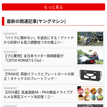
もっと見る
最新の関連記事(ヤングマシン)
2026/08/07
「バイクに積めない」を過去にする！デイトナ
から肘掛け＆高さ調整枕つきの極上ハ…
2026/08/07
【プロ驚愕】全日本ライダー岡崎静夏が
「CB750 HORNET E-Clut…
2026/08/07
【TANAX】荷掛けフックとプレートガードの両
立！タナックスのプレートフック…
2026/08/07
【2026夏】高速道路SA・PAの絶品ドライブグ
ルメ＆限定スイーツ決定版！三…
2026/08/07