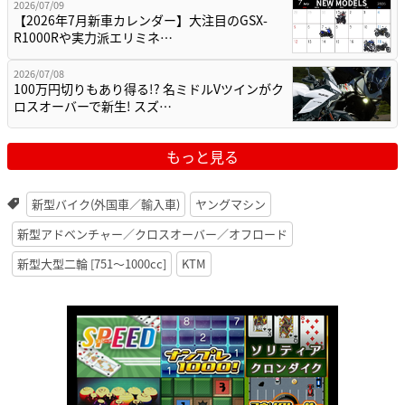
2026/07/09
【2026年7月新車カレンダー】大注目のGSX-
R1000Rや実力派エリミネ…
2026/07/08
100万円切りもあり得る!? 名ミドルVツインがク
ロスオーバーで新生! スズ…
もっと見る
新型バイク(外国車／輸入車)
ヤングマシン
新型アドベンチャー／クロスオーバー／オフロード
新型大型二輪 [751〜1000cc]
KTM