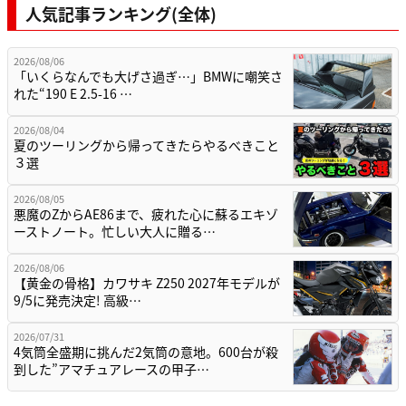
人気記事ランキング(全体)
2026/08/06
「いくらなんでも大げさ過ぎ…」BMWに嘲笑さ
れた“190 E 2.5-16 …
2026/08/04
夏のツーリングから帰ってきたらやるべきこと
３選
2026/08/05
悪魔のZからAE86まで、疲れた心に蘇るエキゾ
ーストノート。忙しい大人に贈る…
2026/08/06
【黄金の骨格】カワサキ Z250 2027年モデルが
9/5に発売決定! 高級…
2026/07/31
4気筒全盛期に挑んだ2気筒の意地。600台が殺
到した”アマチュアレースの甲子…