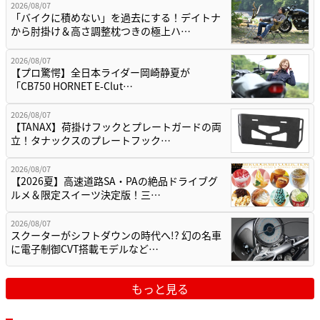
2026/08/07
「バイクに積めない」を過去にする！デイトナ
から肘掛け＆高さ調整枕つきの極上ハ…
2026/08/07
【プロ驚愕】全日本ライダー岡崎静夏が
「CB750 HORNET E-Clut…
2026/08/07
【TANAX】荷掛けフックとプレートガードの両
立！タナックスのプレートフック…
2026/08/07
【2026夏】高速道路SA・PAの絶品ドライブグ
ルメ＆限定スイーツ決定版！三…
2026/08/07
スクーターがシフトダウンの時代へ!? 幻の名車
に電子制御CVT搭載モデルなど…
もっと見る