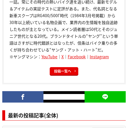
一誌。常にその時代の熱いバイク達を追い続け、最新モデル
＆アイテムの実証テストに定評がある。また、代名詞となる
新車スクープはRG400/500Γ時代（1984年3月号掲載）から
30年以上続いている名物企画で、業界内の生情報を独自追跡
したものが主となっている。メイン読者層は50代とそのジュ
ニア世代となる20代。ブランドタイトルの“ヤング”という単
語はさすがに時代錯誤とはなったが、信条はバイク乗りの多
くが持ち合わせている“ヤング・アット・ハート”だ。
※ヤングマシン：
YouTube
｜
X
｜
Facebook
｜
Instagram
投稿一覧へ
最新の投稿記事(全体)