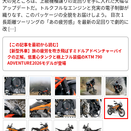
大の見どころは、上級機種譲りの足回りを手に入れた大幅な
アップデートだ。トルクフルなエンジンと充実の電子制御が
織りなす、このパッケージの全貌をお届けしよう。 目次 1
長距離ツーリングの「あの疲労感」を最新の足回りで劇的に
改 […]
【この記事を最初から読む】
【新型外車】旅の疲労を吹き飛ばすミドルアドベンチャーバイ
クの正解。低重心タンクと極上フル装備のKTM 790
ADVENTURE2026モデルが登場