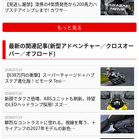
【見逃し厳禁】漆黒の4気筒発売から200馬力ハ
ブステアインプレまで! カワサ…
もっと見る
最新の関連記事(新型アドベンチャー／クロスオー
バー／オフロード)
2026/07/27
【638万円の衝撃】スーパーチャージド＋ハブ
ステア進化版！ビモータ Tesi…
2026/07/16
新顔でタフさ倍増、ABSユニットも刷新。待望
のLEDヘッドランプ採用! スズ…
2026/07/14
鮮烈なコントラストに惚れる。視線を奪う、ト
ライアンフの2027年モデルの新色…