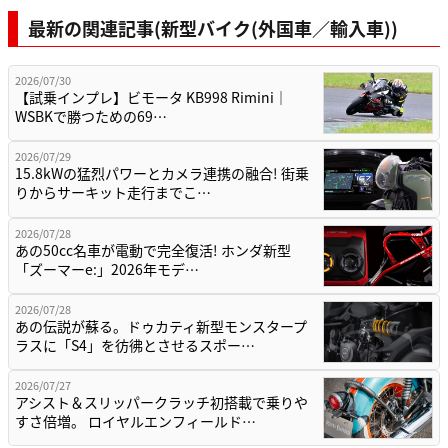
最新の関連記事(新型バイク(外国車／輸入車))
2026/07/30
【試乗インプレ】ビモータ KB998 Rimini｜
WSBKで勝つための69…
2026/07/29
15.8kWの猛烈パワーとカメラ連携の融合! 街乗
りからサーキット走行までこ…
2026/07/28
あの50cc名車が電動で完全復活! ホンダ新型
「ズーマーe:」2026年モデ…
2026/07/28
あの伝説が蘇る。ドゥカティ新型モンスタープ
ラスに「S4」を彷彿とさせるスポー…
2026/07/27
アシスト＆スリッパークラッチ初搭載で乗りや
すさ倍増。 ロイヤルエンフィールド…