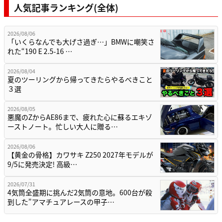
人気記事ランキング(全体)
2026/08/06
「いくらなんでも大げさ過ぎ…」BMWに嘲笑さ
れた“190 E 2.5-16 …
2026/08/04
夏のツーリングから帰ってきたらやるべきこと
３選
2026/08/05
悪魔のZからAE86まで、疲れた心に蘇るエキゾ
ーストノート。忙しい大人に贈る…
2026/08/06
【黄金の骨格】カワサキ Z250 2027年モデルが
9/5に発売決定! 高級…
2026/07/31
4気筒全盛期に挑んだ2気筒の意地。600台が殺
到した”アマチュアレースの甲子…