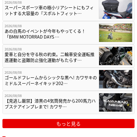
2026/08/08
スーパースポーツ車の極小リアシートにもフィ
ットする大容量の『スポルトフィット…
2026/08/08
あの白馬のイベントが今年もやってくる！
「BMW MOTORRAD DAYS …
2026/08/08
愛車と自分を守る秋の約束。二輪車安全運転推
進運動と盗難防止強化運動がもたらす…
2026/08/08
ゴールドフレームからシックな黒へ! カワサキの
ミドルスーパーネイキッド202…
2026/08/08
【見逃し厳禁】漆黒の4気筒発売から200馬力ハ
ブステアインプレまで! カワサ…
もっと見る