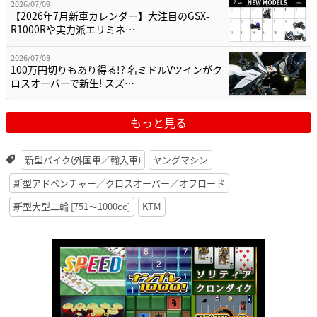
2026/07/09
【2026年7月新車カレンダー】大注目のGSX-
R1000Rや実力派エリミネ…
2026/07/08
100万円切りもあり得る!? 名ミドルVツインがク
ロスオーバーで新生! スズ…
もっと見る
新型バイク(外国車／輸入車)
ヤングマシン
新型アドベンチャー／クロスオーバー／オフロード
新型大型二輪 [751〜1000cc]
KTM