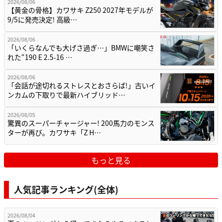
2026/08/06
【黄金の骨格】カワサキ Z250 2027年モデルが
9/5に発売決定! 高級…
2026/08/06
「いくらなんでも大げさ過ぎ…」BMWに嘲笑さ
れた“190 E 2.5-16 …
2026/08/06
「会話が途切れるストレスとおさらば!」古いイ
ンカムの下取りで最新ハイブリッド…
2026/08/05
驚異のスーパーチャージャー! 200馬力のモンス
ターが再び。カワサキ「Z H…
もっと見る
人気記事ランキング(全体)
2026/08/04