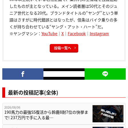
したものが主となっている。メイン読者層は50代とそのジュ
ニア世代となる20代。ブランドタイトルの“ヤング”という単
語はさすがに時代錯誤とはなったが、信条はバイク乗りの多
くが持ち合わせている“ヤング・アット・ハート”だ。
※ヤングマシン：
YouTube
｜
X
｜
Facebook
｜
Instagram
投稿一覧へ
最新の投稿記事(全体)
2026/08/06
190馬力の最強SS復活から鈴鹿8耐7位の快挙ま
で! 237万円で手に入る最…