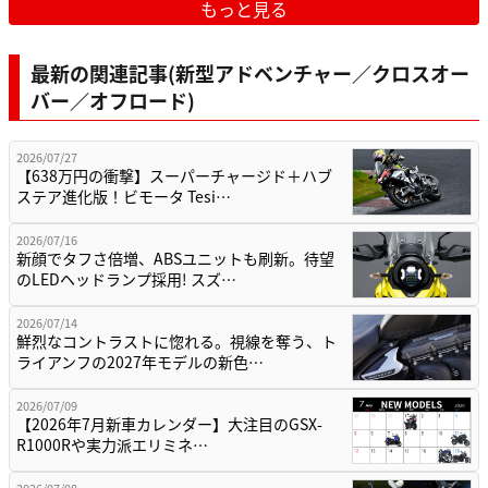
もっと見る
最新の関連記事(新型アドベンチャー／クロスオー
バー／オフロード)
2026/07/27
【638万円の衝撃】スーパーチャージド＋ハブ
ステア進化版！ビモータ Tesi…
2026/07/16
新顔でタフさ倍増、ABSユニットも刷新。待望
のLEDヘッドランプ採用! スズ…
2026/07/14
鮮烈なコントラストに惚れる。視線を奪う、ト
ライアンフの2027年モデルの新色…
2026/07/09
【2026年7月新車カレンダー】大注目のGSX-
R1000Rや実力派エリミネ…