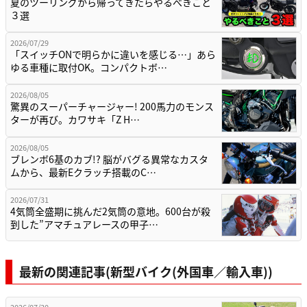
夏のツーリングから帰ってきたらやるべきこと
３選
2026/07/29
「スイッチONで明らかに違いを感じる…」あら
ゆる車種に取付OK。コンパクトボ…
2026/08/05
驚異のスーパーチャージャー! 200馬力のモンス
ターが再び。カワサキ「Z H…
2026/08/05
ブレンボ6基のカブ!? 脳がバグる異常なカスタ
ムから、最新Eクラッチ搭載のC…
2026/07/31
4気筒全盛期に挑んだ2気筒の意地。600台が殺
到した”アマチュアレースの甲子…
最新の関連記事(新型バイク(外国車／輸入車))
2026/07/30