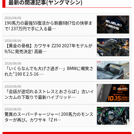
最新の関連記事(ヤングマシン)
2026/08/06
190馬力の最強SS復活から鈴鹿8耐7位の快挙ま
で! 237万円で手に入る最…
2026/08/06
【黄金の骨格】カワサキ Z250 2027年モデルが
9/5に発売決定! 高級…
2026/08/06
「いくらなんでも大げさ過ぎ…」BMWに嘲笑さ
れた“190 E 2.5-16 …
2026/08/06
「会話が途切れるストレスとおさらば!」古いイ
ンカムの下取りで最新ハイブリッド…
2026/08/05
驚異のスーパーチャージャー! 200馬力のモンス
ターが再び。カワサキ「Z H…