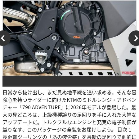
日常から抜け出し、まだ見ぬ地平線を追い求める。そんな冒
険心を持つライダーに向けたKTMのミドルレンジ・アドベン
チャー「790 ADVENTURE」に2026年モデルが登場した。最
大の見どころは、上級機種譲りの足回りを手に入れた大幅な
アップデートだ。トルクフルなエンジンと充実の電子制御が
織りなす、このパッケージの全貌をお届けしよう。 目次 1
長距離ツーリングの「あの疲労感」を最新の足回りで劇的に