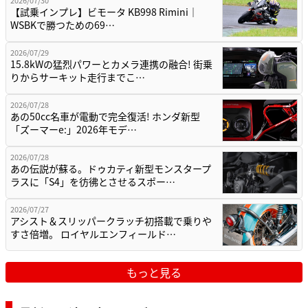
【試乗インプレ】ビモータ KB998 Rimini｜
WSBKで勝つための69…
2026/07/29
15.8kWの猛烈パワーとカメラ連携の融合! 街乗
りからサーキット走行までこ…
2026/07/28
あの50cc名車が電動で完全復活! ホンダ新型
「ズーマーe:」2026年モデ…
2026/07/28
あの伝説が蘇る。ドゥカティ新型モンスタープ
ラスに「S4」を彷彿とさせるスポー…
2026/07/27
アシスト＆スリッパークラッチ初搭載で乗りや
すさ倍増。 ロイヤルエンフィールド…
もっと見る