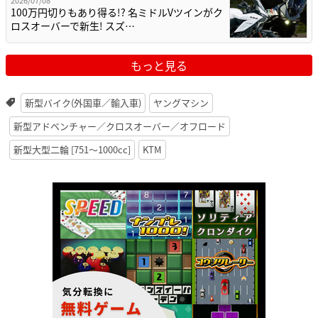
2026/07/08
100万円切りもあり得る!? 名ミドルVツインがク
ロスオーバーで新生! スズ…
もっと見る
新型バイク(外国車／輸入車)
ヤングマシン
新型アドベンチャー／クロスオーバー／オフロード
新型大型二輪 [751〜1000cc]
KTM