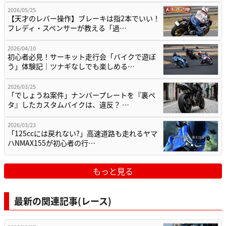
2026/05/25
【天才のレバー操作】ブレーキは指2本でいい！
フレディ・スペンサーが教える「過…
2026/04/10
初心者必見！サーキット走行会「バイクで遊ぼ
う」体験記｜ツナギなしでも楽しめる…
2026/03/25
「でしょうね案件」ナンバープレートを『裏ペ
タ』したカスタムバイクは、違反？ …
2026/03/23
「125ccには戻れない?」高速道路も走れるヤマ
ハNMAX155が初心者の行…
もっと見る
最新の関連記事(レース)