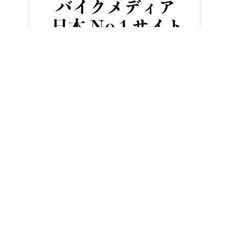
HOME
ビギナー／初心者
伝説の王者フレディ・スペンサーが明か
ヤングマシンとは？
ご利用案内
執筆／編集メンバー
プライバシーポリシー
運営会社
お問い合せ
Copyright ©
NAIGAI PUBLISHING CO.,LTD.
All rights reserved.