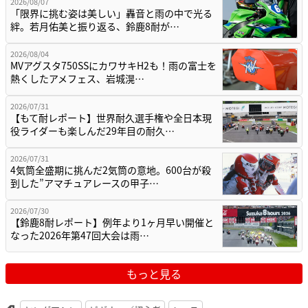
2026/08/07
「限界に挑む姿は美しい」轟音と雨の中で光る
絆。若月佑美と振り返る、鈴鹿8耐が…
2026/08/04
MVアグスタ750SSにカワサキH2も！雨の富士を
熱くしたアメフェス、岩城滉…
2026/07/31
【もて耐レポート】世界耐久選手権や全日本現
役ライダーも楽しんだ29年目の耐久…
2026/07/31
4気筒全盛期に挑んだ2気筒の意地。600台が殺
到した”アマチュアレースの甲子…
2026/07/30
【鈴鹿8耐レポート】例年より1ヶ月早い開催と
なった2026年第47回大会は雨…
もっと見る