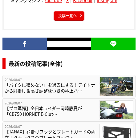
※ヤングマシン：
YouTube
｜
X
｜
Facebook
｜
Instagram
投稿一覧へ
最新の投稿記事(全体)
2026/08/07
「バイクに積めない」を過去にする！デイトナ
から肘掛け＆高さ調整枕つきの極上ハ…
2026/08/07
【プロ驚愕】全日本ライダー岡崎静夏が
「CB750 HORNET E-Clut…
2026/08/07
【TANAX】荷掛けフックとプレートガードの両
立！タナックスのプレートフック…