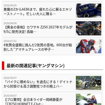
2026/08/05
悪魔のZからAE86まで、疲れた心に蘇るエキゾ
ーストノート。忙しい大人に贈る…
2026/08/06
【黄金の骨格】カワサキ Z250 2027年モデルが
9/5に発売決定! 高級…
2026/07/31
4気筒全盛期に挑んだ2気筒の意地。600台が殺
到した”アマチュアレースの甲子…
最新の関連記事(ヤングマシン)
2026/08/07
「バイクに積めない」を過去にする！デイトナ
から肘掛け＆高さ調整枕つきの極上ハ…
2026/08/07
【プロ驚愕】全日本ライダー岡崎静夏が
「CB750 HORNET E-Clut…