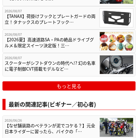
2026/08/07
【TANAX】荷掛けフックとプレートガードの両
立！タナックスのプレートフック…
2026/08/07
【2026夏】高速道路SA・PAの絶品ドライブグ
ルメ＆限定スイーツ決定版！三…
2026/08/07
スクーターがシフトダウンの時代へ!? 幻の名車
に電子制御CVT搭載モデルなど…
もっと見る
最新の関連記事(ビギナー／初心者)
2026/06/26
【なぜ舗装路のベテランが泥でコケる？】元全
日本ライダーに習ったら、バイクの「…