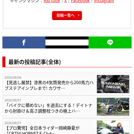
※ヤングマシン：
YouTube
｜
X
｜
Facebook
｜
Instagram
投稿一覧へ
最新の投稿記事(全体)
2026/08/08
【見逃し厳禁】漆黒の4気筒発売から200馬力ハ
ブステアインプレまで! カワサ…
2026/08/07
「バイクに積めない」を過去にする！デイトナ
から肘掛け＆高さ調整枕つきの極上ハ…
2026/08/07
【プロ驚愕】全日本ライダー岡崎静夏が
「CB750 HORNET E-Clut…