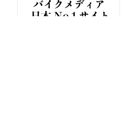
HOME
ビギナー／初心者
伝説の王者フレディ・スペンサーが明か
ヤングマシンとは？
ご利用案内
執筆／編集メンバー
プライバシーポリシー
運営会社
お問い合せ
Copyright ©
NAIGAI PUBLISHING CO.,LTD.
All rights reserved.