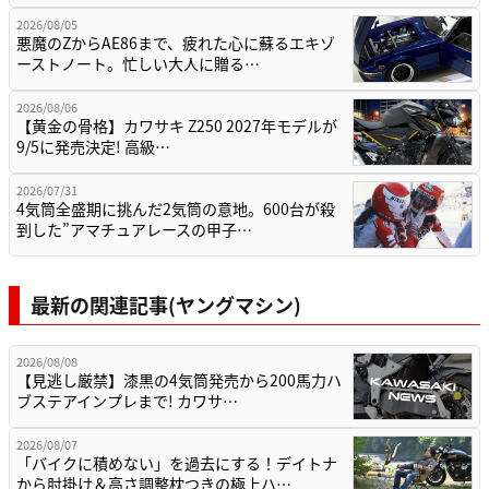
2026/08/05
悪魔のZからAE86まで、疲れた心に蘇るエキゾ
ーストノート。忙しい大人に贈る…
2026/08/06
【黄金の骨格】カワサキ Z250 2027年モデルが
9/5に発売決定! 高級…
2026/07/31
4気筒全盛期に挑んだ2気筒の意地。600台が殺
到した”アマチュアレースの甲子…
最新の関連記事(ヤングマシン)
2026/08/08
【見逃し厳禁】漆黒の4気筒発売から200馬力ハ
ブステアインプレまで! カワサ…
2026/08/07
「バイクに積めない」を過去にする！デイトナ
から肘掛け＆高さ調整枕つきの極上ハ…