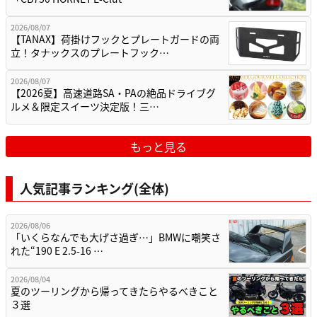
2026/08/07
【TANAX】荷掛けフックとプレートガードの両
立！タナックスのプレートフック…
2026/08/07
【2026夏】高速道路SA・PAの絶品ドライブグ
ルメ＆限定スイーツ決定版！三…
もっと見る
人気記事ランキング(全体)
2026/08/06
「いくらなんでも大げさ過ぎ…」BMWに嘲笑さ
れた“190 E 2.5-16 …
2026/08/04
夏のツーリングから帰ってきたらやるべきこと
３選