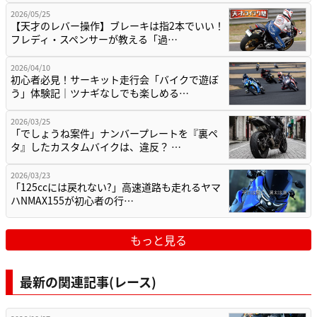
2026/05/25
【天才のレバー操作】ブレーキは指2本でいい！
フレディ・スペンサーが教える「過…
2026/04/10
初心者必見！サーキット走行会「バイクで遊ぼ
う」体験記｜ツナギなしでも楽しめる…
2026/03/25
「でしょうね案件」ナンバープレートを『裏ペ
タ』したカスタムバイクは、違反？ …
2026/03/23
「125ccには戻れない?」高速道路も走れるヤマ
ハNMAX155が初心者の行…
もっと見る
最新の関連記事(レース)