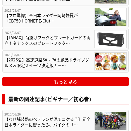
2026/08/07
【プロ驚愕】全日本ライダー岡崎静夏が
「CB750 HORNET E-Clut…
2026/08/07
【TANAX】荷掛けフックとプレートガードの両
立！タナックスのプレートフック…
2026/08/07
【2026夏】高速道路SA・PAの絶品ドライブグ
ルメ＆限定スイーツ決定版！三…
もっと見る
最新の関連記事(ビギナー／初心者)
2026/06/26
【なぜ舗装路のベテランが泥でコケる？】元全
日本ライダーに習ったら、バイクの「…