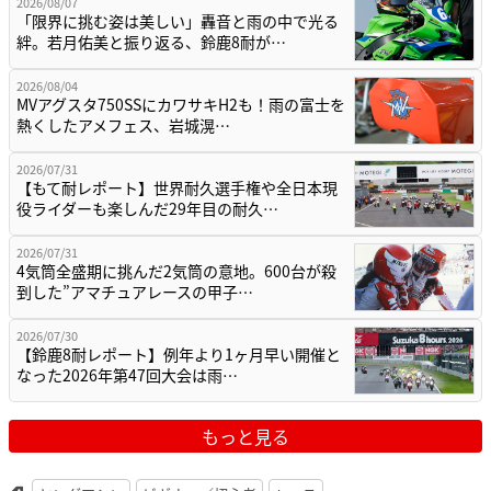
2026/08/07
「限界に挑む姿は美しい」轟音と雨の中で光る
絆。若月佑美と振り返る、鈴鹿8耐が…
2026/08/04
MVアグスタ750SSにカワサキH2も！雨の富士を
熱くしたアメフェス、岩城滉…
2026/07/31
【もて耐レポート】世界耐久選手権や全日本現
役ライダーも楽しんだ29年目の耐久…
2026/07/31
4気筒全盛期に挑んだ2気筒の意地。600台が殺
到した”アマチュアレースの甲子…
2026/07/30
【鈴鹿8耐レポート】例年より1ヶ月早い開催と
なった2026年第47回大会は雨…
もっと見る