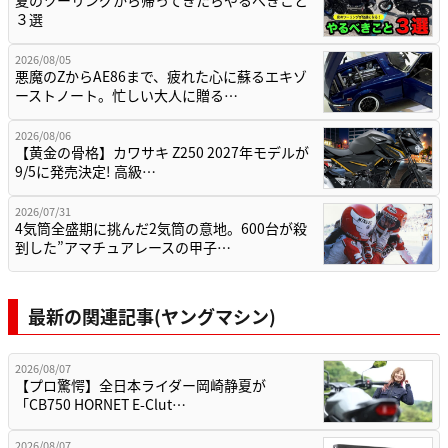
夏のツーリングから帰ってきたらやるべきこと
３選
2026/08/05
悪魔のZからAE86まで、疲れた心に蘇るエキゾ
ーストノート。忙しい大人に贈る…
2026/08/06
【黄金の骨格】カワサキ Z250 2027年モデルが
9/5に発売決定! 高級…
2026/07/31
4気筒全盛期に挑んだ2気筒の意地。600台が殺
到した”アマチュアレースの甲子…
最新の関連記事(ヤングマシン)
2026/08/07
【プロ驚愕】全日本ライダー岡崎静夏が
「CB750 HORNET E-Clut…
2026/08/07