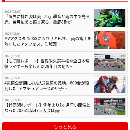
2026/08/07
「限界に挑む姿は美しい」轟音と雨の中で光る
絆。若月佑美と振り返る、鈴鹿8耐が…
2026/08/04
MVアグスタ750SSにカワサキH2も！雨の富士を
熱くしたアメフェス、岩城滉…
2026/07/31
【もて耐レポート】世界耐久選手権や全日本現
役ライダーも楽しんだ29年目の耐久…
2026/07/31
4気筒全盛期に挑んだ2気筒の意地。600台が殺
到した”アマチュアレースの甲子…
2026/07/30
【鈴鹿8耐レポート】例年より1ヶ月早い開催と
なった2026年第47回大会は雨…
もっと見る