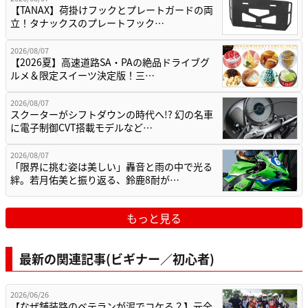
【TANAX】荷掛けフックとプレートガードの両
立！タナックスのプレートフック…
2026/08/07
【2026夏】高速道路SA・PAの絶品ドライブグ
ルメ＆限定スイーツ決定版！三…
2026/08/07
スクーターがシフトダウンの時代へ!? 幻の名車
に電子制御CVT搭載モデルなど…
2026/08/07
「限界に挑む姿は美しい」轟音と雨の中で光る
絆。若月佑美と振り返る、鈴鹿8耐が…
もっと見る
最新の関連記事(ビギナー／初心者)
2026/06/26
【なぜ舗装路のベテランが泥でコケる？】元全