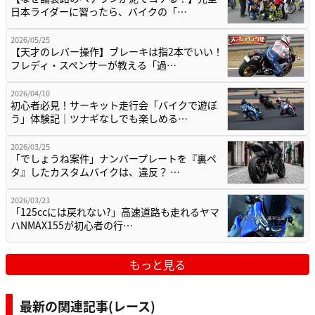
日本ライダーに習ったら、バイクの「…
2026/05/25
【天才のレバー操作】ブレーキは指2本でいい！
フレディ・スペンサーが教える「過…
2026/04/10
初心者必見！サーキット走行会「バイクで遊ぼ
う」体験記｜ツナギなしでも楽しめる…
2026/03/25
「でしょうね案件」ナンバープレートを『裏ペ
タ』したカスタムバイクは、違反？ …
2026/03/23
「125ccには戻れない?」高速道路も走れるヤマ
ハNMAX155が初心者の行…
もっと見る
最新の関連記事(レース)