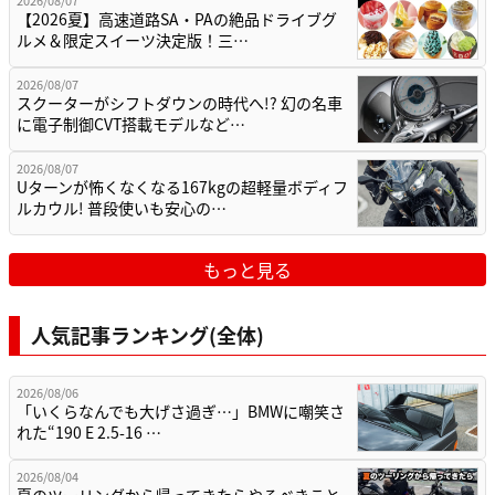
【2026夏】高速道路SA・PAの絶品ドライブグ
ルメ＆限定スイーツ決定版！三…
2026/08/07
スクーターがシフトダウンの時代へ!? 幻の名車
に電子制御CVT搭載モデルなど…
2026/08/07
Uターンが怖くなくなる167kgの超軽量ボディフ
ルカウル! 普段使いも安心の…
もっと見る
人気記事ランキング(全体)
2026/08/06
「いくらなんでも大げさ過ぎ…」BMWに嘲笑さ
れた“190 E 2.5-16 …
2026/08/04