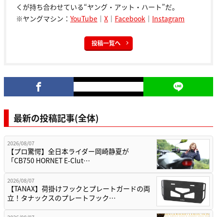
くが持ち合わせている“ヤング・アット・ハート”だ。
※ヤングマシン：
YouTube
｜
X
｜
Facebook
｜
Instagram
投稿一覧へ
最新の投稿記事(全体)
2026/08/07
【プロ驚愕】全日本ライダー岡崎静夏が
「CB750 HORNET E-Clut…
2026/08/07
【TANAX】荷掛けフックとプレートガードの両
立！タナックスのプレートフック…
2026/08/07