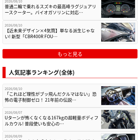
2026/08/10
普通二輪で乗れるスズキの最高峰ラグジュアリ
ースクーター。バイオガソリンに対応…
2026/08/10
【近未来デザイン×4気筒】単なる派生じゃな
い! 新型「CBR400R FOU…
もっと見る
人気記事ランキング(全体)
2026/08/10
「これほど理性がブッ飛んだクルマはない」恐
怖の電子制御ゼロ！ 21年前の伝説…
2026/08/07
Uターンが怖くなくなる167kgの超軽量ボディフ
ルカウル! 普段使いも安心の…
2026/08/09