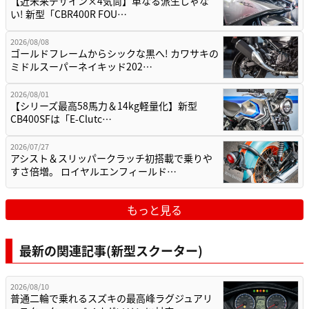
【近未来デザイン×4気筒】単なる派生じゃな
い! 新型「CBR400R FOU…
2026/08/08
ゴールドフレームからシックな黒へ! カワサキの
ミドルスーパーネイキッド202…
2026/08/01
【シリーズ最高58馬力＆14kg軽量化】新型
CB400SFは「E-Clutc…
2026/07/27
アシスト＆スリッパークラッチ初搭載で乗りや
すさ倍増。 ロイヤルエンフィールド…
もっと見る
最新の関連記事(新型スクーター)
2026/08/10
普通二輪で乗れるスズキの最高峰ラグジュアリ