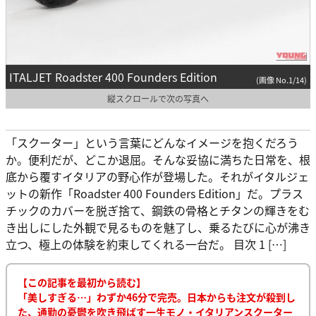
ITALJET Roadster 400 Founders Edition
(画像 No.1/14)
縦スクロールで次の写真へ
「スクーター」という言葉にどんなイメージを抱くだろう
か。便利だが、どこか退屈。そんな妥協に満ちた日常を、根
底から覆すイタリアの野心作が登場した。それがイタルジェ
ットの新作「Roadster 400 Founders Edition」だ。プラス
チックのカバーを脱ぎ捨て、鋼鉄の骨格とチタンの輝きをむ
き出しにした外観で見るものを魅了し、乗るたびに心が沸き
立つ、極上の体験を約束してくれる一台だ。 目次 1 […]
【この記事を最初から読む】
「美しすぎる…」わずか46分で完売。日本からも注文が殺到し
た、通勤の憂鬱を吹き飛ばす一生モノ・イタリアンスクーター