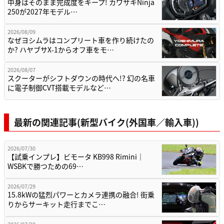
中身はそのまま完成度をキープ! カワサキNinja
250が2027年モデル…
2026/08/09
なぜヨシムラはコンプリート車を作り続けたの
か? ハヤブサX-1からオフ車をモ…
2026/08/07
スクーターがシフトダウンの時代へ!? 幻の名車
に電子制御CVT搭載モデルなど…
最新の関連記事(新型バイク(外国車／輸入車))
2026/07/30
【試乗インプレ】ビモータ KB998 Rimini｜
WSBKで勝つための69…
2026/07/29
15.8kWの猛烈パワーとカメラ連携の融合! 街乗
りからサーキット走行までこ…