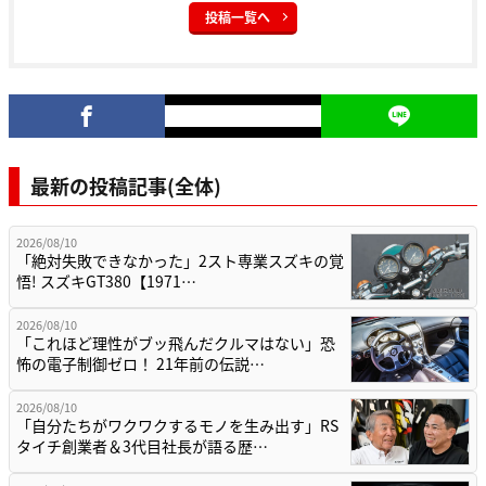
投稿一覧へ
最新の投稿記事(全体)
2026/08/10
「絶対失敗できなかった」2スト専業スズキの覚
悟! スズキGT380【1971…
2026/08/10
「これほど理性がブッ飛んだクルマはない」恐
怖の電子制御ゼロ！ 21年前の伝説…
2026/08/10
「自分たちがワクワクするモノを生み出す」RS
タイチ創業者＆3代目社長が語る歴…