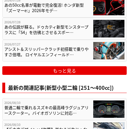
2026/07/28
あの50cc名車が電動で完全復活! ホンダ新型
「ズーマーe:」2026年モデ…
2026/07/28
あの伝説が蘇る。ドゥカティ新型モンスタープ
ラスに「S4」を彷彿とさせるスポー…
2026/07/27
アシスト＆スリッパークラッチ初搭載で乗りや
すさ倍増。 ロイヤルエンフィールド…
もっと見る
最新の関連記事(新型小型二輪 [251〜400cc])
2026/08/10
普通二輪で乗れるスズキの最高峰ラグジュアリ
ースクーター。バイオガソリンに対応…
2026/08/10