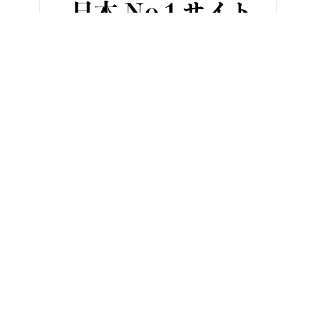
HOME
バイク／オートバイ［新車］
「美しすぎる…」わずか46分で
ヤングマシンとは？
ご利用案内
執筆／編集メンバー
プライバシーポリシー
運営会社
お問い合せ
Copyright ©
NAIGAI PUBLISHING CO.,LTD.
All rights reserved.