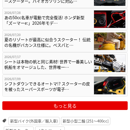
ースクーター。バイオガソリンに対応…
2026/07/28
あの50cc名車が電動で完全復活! ホンダ新型
「ズーマーe:」2026年モデ…
2026/07/20
夏のリゾートが最高に似合うスクーター！ 伝統
の名機がバカンス仕様に。ベスパと…
2026/07/17
シートは本物の帆と同じ素材! 世界で一番美しい
帆船をオマージュした、世界唯一…
2026/07/09
シフトダウンできるオートマ!? スクーターの皮
を被ったスーパースポーツが電子…
もっと見る
新型バイク(外国車／輸入車)
新型小型二輪 [251〜400cc]