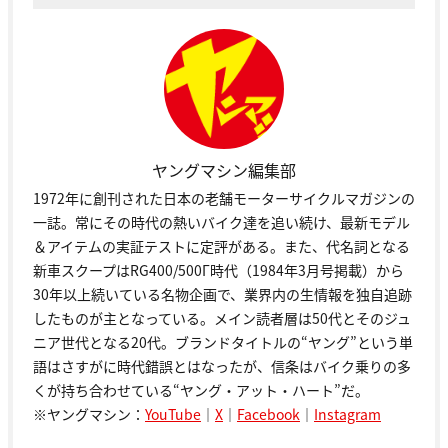
ヤングマシン編集部
1972年に創刊された日本の老舗モーターサイクルマガジンの
一誌。常にその時代の熱いバイク達を追い続け、最新モデル
＆アイテムの実証テストに定評がある。また、代名詞となる
新車スクープはRG400/500Γ時代（1984年3月号掲載）から
30年以上続いている名物企画で、業界内の生情報を独自追跡
したものが主となっている。メイン読者層は50代とそのジュ
ニア世代となる20代。ブランドタイトルの“ヤング”という単
語はさすがに時代錯誤とはなったが、信条はバイク乗りの多
くが持ち合わせている“ヤング・アット・ハート”だ。
※ヤングマシン：
YouTube
｜
X
｜
Facebook
｜
Instagram