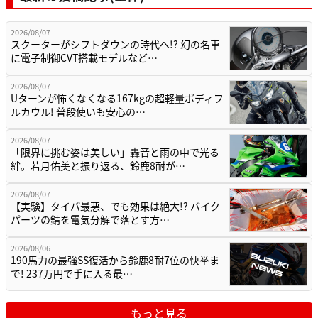
2026/08/07
スクーターがシフトダウンの時代へ!? 幻の名車
に電子制御CVT搭載モデルなど…
2026/08/07
Uターンが怖くなくなる167kgの超軽量ボディフ
ルカウル! 普段使いも安心の…
2026/08/07
「限界に挑む姿は美しい」轟音と雨の中で光る
絆。若月佑美と振り返る、鈴鹿8耐が…
2026/08/07
【実験】タイパ最悪、でも効果は絶大!? バイク
パーツの錆を電気分解で落とす方…
2026/08/06
190馬力の最強SS復活から鈴鹿8耐7位の快挙ま
で! 237万円で手に入る最…
もっと見る