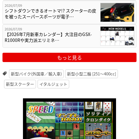
2026/07/09
シフトダウンできるオートマ!? スクーターの皮
を被ったスーパースポーツが電子…
2026/07/09
【2026年7月新車カレンダー】大注目のGSX-
R1000Rや実力派エリミネ…
もっと見る
新型バイク(外国車／輸入車)
新型小型二輪 [251〜400cc]
新型スクーター
イタルジェット