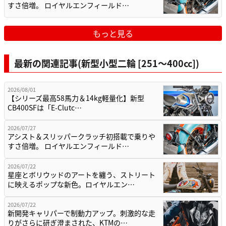
すさ倍増。 ロイヤルエンフィールド…
もっと見る
最新の関連記事(新型小型二輪 [251〜400cc])
2026/08/01
【シリーズ最高58馬力＆14kg軽量化】新型
CB400SFは「E-Clutc…
2026/07/27
アシスト＆スリッパークラッチ初搭載で乗りや
すさ倍増。 ロイヤルエンフィールド…
2026/07/22
星座とボリウッドのアートを纏う、ストリート
に映えるポップな新色。ロイヤルエン…
2026/07/22
新開発キャリパーで制動力アップ。刺激的な走
りがさらに研ぎ澄まされた、KTMの…