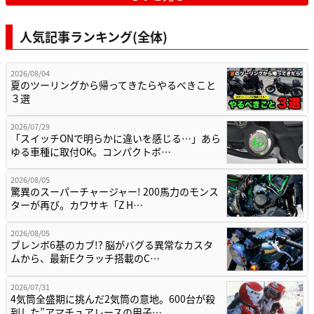
人気記事ランキング(全体)
2026/08/04
夏のツーリングから帰ってきたらやるべきこと
３選
2026/07/29
「スイッチONで明らかに違いを感じる…」あら
ゆる車種に取付OK。コンパクトボ…
2026/08/05
驚異のスーパーチャージャー! 200馬力のモンス
ターが再び。カワサキ「Z H…
2026/08/05
ブレンボ6基のカブ!? 脳がバグる異常なカスタ
ムから、最新Eクラッチ搭載のC…
2026/07/31
4気筒全盛期に挑んだ2気筒の意地。600台が殺
到した”アマチュアレースの甲子…