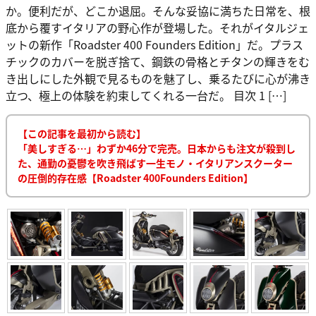
か。便利だが、どこか退屈。そんな妥協に満ちた日常を、根
底から覆すイタリアの野心作が登場した。それがイタルジェ
ットの新作「Roadster 400 Founders Edition」だ。プラス
チックのカバーを脱ぎ捨て、鋼鉄の骨格とチタンの輝きをむ
き出しにした外観で見るものを魅了し、乗るたびに心が沸き
立つ、極上の体験を約束してくれる一台だ。 目次 1 […]
【この記事を最初から読む】
「美しすぎる…」わずか46分で完売。日本からも注文が殺到し
た、通勤の憂鬱を吹き飛ばす一生モノ・イタリアンスクーター
の圧倒的存在感【Roadster 400Founders Edition】