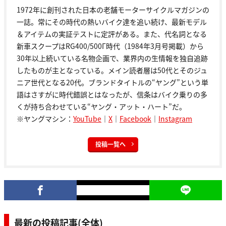
1972年に創刊された日本の老舗モーターサイクルマガジンの
一誌。常にその時代の熱いバイク達を追い続け、最新モデル
＆アイテムの実証テストに定評がある。また、代名詞となる
新車スクープはRG400/500Γ時代（1984年3月号掲載）から
30年以上続いている名物企画で、業界内の生情報を独自追跡
したものが主となっている。メイン読者層は50代とそのジュ
ニア世代となる20代。ブランドタイトルの“ヤング”という単
語はさすがに時代錯誤とはなったが、信条はバイク乗りの多
くが持ち合わせている“ヤング・アット・ハート”だ。
※ヤングマシン：
YouTube
｜
X
｜
Facebook
｜
Instagram
投稿一覧へ
最新の投稿記事(全体)