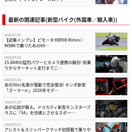
最新の関連記事(新型バイク(外国車／輸入車))
2026/07/30
【試乗インプレ】ビモータ KB998 Rimini｜
WSBKで勝つための69…
2026/07/29
15.8kWの猛烈パワーとカメラ連携の融合! 街乗
りからサーキット走行までこ…
2026/07/28
あの50cc名車が電動で完全復活! ホンダ新型
「ズーマーe:」2026年モデ…
2026/07/28
あの伝説が蘇る。ドゥカティ新型モンスタープ
ラスに「S4」を彷彿とさせるスポー…
2026/07/27
アシスト＆スリッパークラッチ初搭載で乗りや