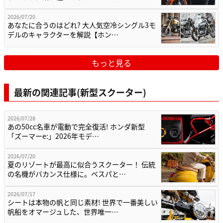
2026/07/20
あなたに合うのはどれ? 大人気空冷シングル3モ
デルのキャラクターを解説【ホン…
もっと見る
最新の関連記事(新型スクーター)
2026/07/28
あの50cc名車が電動で完全復活! ホンダ新型
「ズーマーe:」2026年モデ…
2026/07/20
夏のリゾートが最高に似合うスクーター！ 伝統
の名機がバカンス仕様に。ベスパと…
2026/07/17
シートは本物の帆と同じ素材! 世界で一番美しい
帆船をオマージュした、世界唯一…