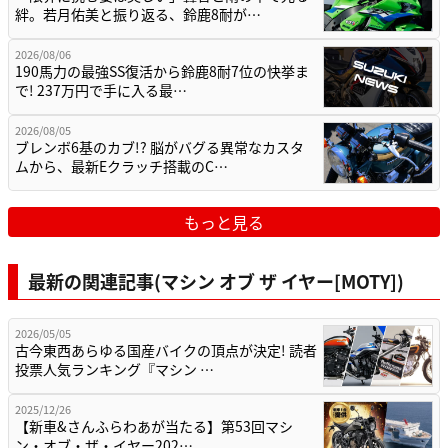
絆。若月佑美と振り返る、鈴鹿8耐が…
2026/08/06
190馬力の最強SS復活から鈴鹿8耐7位の快挙ま
で! 237万円で手に入る最…
2026/08/05
ブレンボ6基のカブ!? 脳がバグる異常なカスタ
ムから、最新Eクラッチ搭載のC…
もっと見る
最新の関連記事(マシン オブ ザ イヤー[MOTY])
2026/05/05
古今東西あらゆる国産バイクの頂点が決定! 読者
投票人気ランキング『マシン …
2025/12/26
【新車&さんふらわあが当たる】第53回マシ
ン・オブ・ザ・イヤー202…