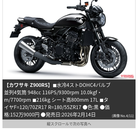
【カワサキ Z900RS】
◼︎水冷4ストDOHC4バルブ
並列4気筒 948cc 116PS/9300rpm 10.0kgf・
m/7700rpm ◼︎216kg シート高800mm 17L ◼︎タ
イヤF=120/70ZR17 R=180/55ZR17 ●色:黒 ●価
格:152万9000円 ●発売日:2026年2月14日
(画像 No.4/11)
縦スクロールで次の写真へ