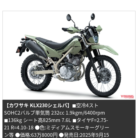
【カワサキ KLX230シェルパ】
◼︎空冷4スト
SOHC2バルブ単気筒 232cc 1.9kgm/6400rpm
◼︎136kg シート高825mm 7.6L ◼︎タイヤF=2.75-
21 R=4.10-18 ●色:ミディアムスモーキーグリー
ン等 ●価格:63万8000円 ●発売日:2025年9月15