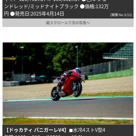
ンドレッド/ミッドナイトブラック ●価格:132万
円 ●発売日:2025年4月14日
(画像 No.5/11)
縦スクロールで次の写真へ
【ドゥカティ パニガーレV4】
◼︎水冷4ストV型4