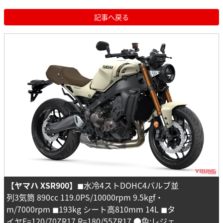
記事へ戻る
【ヤマハ XSR900】
◼︎水冷4ストDOHC4バルブ並
列3気筒 890cc 119.0PS/10000rpm 9.5kgf・
m/7000rpm ◼︎193kg シート高810mm 14L ◼︎タ
イヤF=120/70ZR17 R=180/55ZR17 ●色:レジェ