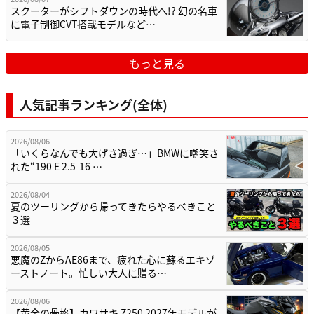
スクーターがシフトダウンの時代へ!? 幻の名車
に電子制御CVT搭載モデルなど…
もっと見る
人気記事ランキング(全体)
2026/08/06
「いくらなんでも大げさ過ぎ…」BMWに嘲笑さ
れた“190 E 2.5-16 …
2026/08/04
夏のツーリングから帰ってきたらやるべきこと
３選
2026/08/05
悪魔のZからAE86まで、疲れた心に蘇るエキゾ
ーストノート。忙しい大人に贈る…
2026/08/06
【黄金の骨格】カワサキ Z250 2027年モデルが