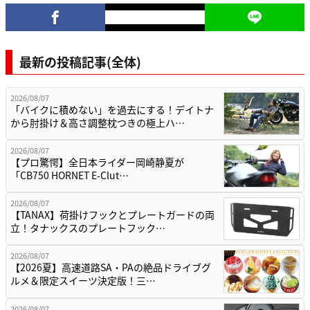
最新の投稿記事(全体)
2026/08/07
「バイクに積めない」を過去にする！デイトナ
から肘掛け＆高さ調整枕つきの極上ハ…
2026/08/07
【プロ驚愕】全日本ライダー岡崎静夏が
「CB750 HORNET E-Clut…
2026/08/07
【TANAX】荷掛けフックとプレートガードの両
立！タナックスのプレートフック…
2026/08/07
【2026夏】高速道路SA・PAの絶品ドライブグ
ルメ＆限定スイーツ決定版！三…
2026/08/07