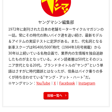
ヤングマシン編集部
1972年に創刊された日本の老舗モーターサイクルマガジンの
一誌。常にその時代の熱いバイク達を追い続け、最新モデル
＆アイテムの実証テストに定評がある。また、代名詞となる
新車スクープはRG400/500Γ時代（1984年3月号掲載）から
30年以上続いている名物企画で、業界内の生情報を独自追跡
したものが主となっている。メイン読者層は50代とそのジュ
ニア世代となる20代。ブランドタイトルの“ヤング”という単
語はさすがに時代錯誤とはなったが、信条はバイク乗りの多
くが持ち合わせている“ヤング・アット・ハート”だ。
※ヤングマシン：
YouTube
｜
X
｜
Facebook
｜
Instagram
投稿一覧へ