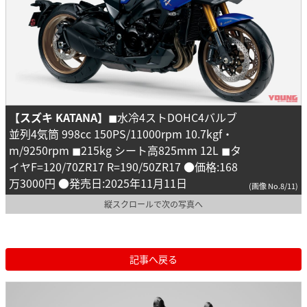
【スズキ KATANA】
◼︎水冷4ストDOHC4バルブ
並列4気筒 998cc 150PS/11000rpm 10.7kgf・
m/9250rpm ◼︎215kg シート高825mm 12L ◼︎タ
イヤF=120/70ZR17 R=190/50ZR17 ●価格:168
万3000円 ●発売日:2025年11月11日
(画像 No.8/11)
縦スクロールで次の写真へ
記事へ戻る