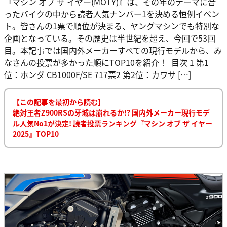
『マシン オブ ザ イヤー(MOTY)』は、その年のテーマに合
ったバイクの中から読者人気ナンバー1を決める恒例イベン
ト。皆さんの1票で順位が決まる、ヤングマシンでも特別な
企画となっている。その歴史は半世紀を超え、今回で53回
目。本記事では国内外メーカーすべての現行モデルから、み
なさんの投票が多かった順にTOP10を紹介！ 目次 1 第1
位：ホンダ CB1000F/SE 717票2 第2位：カワサ […]
【この記事を最初から読む】
絶対王者Z900RSの牙城は崩れるか!? 国内外メーカー現行モデ
ル人気No1が決定! 読者投票ランキング『マシン オブ ザ イヤー
2025』TOP10