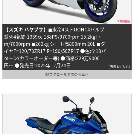
【スズキ ハヤブサ】
◼︎水冷4ストDOHC4バルブ
並列4気筒 1339cc 188PS/9700rpm 15.2kgf・
m/7000rpm ◼︎262kg シート高800mm 20L ◼︎タ
イヤF=120/70ZR17 R=190/50ZR17 ●色:全18パ
ターン(カラーオーダー等) ●価格:229万9000
円〜 ●発売日:2025年12月24日
(画像 No.7/11)
縦スクロールで次の写真へ