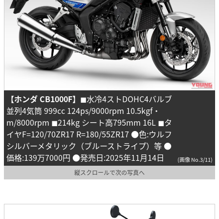
【ホンダ CB1000F】
◼︎水冷4ストDOHC4バルブ
並列4気筒 999cc 124ps/9000rpm 10.5kgf・
m/8000rpm ◼︎214kg シート高795mm 16L ◼︎タ
イヤF=120/70ZR17 R=180/55ZR17 ●色:ウルフ
シルバーメタリック（ブルーストライプ）等 ●
価格:139万7000円 ●発売日:2025年11月14日
(画像 No.3/11)
縦スクロールで次の写真へ