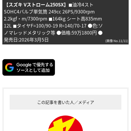
【スズキ Vストローム250SX】
◼︎油冷4スト
SOHC4バルブ単気筒 249cc 26PS/9300rpm
2.2kgf・m/7300rpm ◼︎164kg シート高835mm
12L ◼︎タイヤF=100/90-19 R=140/70-17 ●色:ソ
ノマレッドメタリック等 ●価格:59万1800円 ●
発売日:2026年3月5日
(画像 No.11/11)
この記事を書いた人／メディア