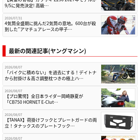
9/5に発売決定! 高級…
2026/07/31
4気筒全盛期に挑んだ2気筒の意地。600台が殺
到した”アマチュアレースの甲子…
最新の関連記事(ヤングマシン)
2026/08/07
「バイクに積めない」を過去にする！デイトナ
から肘掛け＆高さ調整枕つきの極上ハ…
2026/08/07
【プロ驚愕】全日本ライダー岡崎静夏が
「CB750 HORNET E-Clut…
2026/08/07
【TANAX】荷掛けフックとプレートガードの両
立！タナックスのプレートフック…
2026/08/07