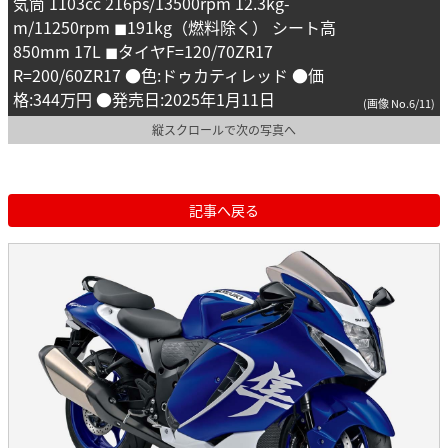
気筒 1103cc 216ps/13500rpm 12.3kg-
m/11250rpm ◼︎191kg（燃料除く） シート高
850mm 17L ◼︎タイヤF=120/70ZR17
R=200/60ZR17 ●色:ドゥカティレッド ●価
格:344万円 ●発売日:2025年1月11日
(画像 No.6/11)
縦スクロールで次の写真へ
記事へ戻る