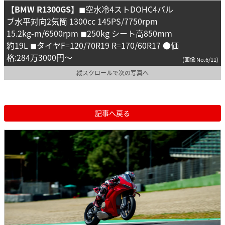
【BMW R1300GS】
◼︎空水冷4ストDOHC4バル
ブ水平対向2気筒 1300cc 145PS/7750rpm
15.2kg-m/6500rpm ◼︎250kg シート高850mm
約19L ◼︎タイヤF=120/70R19 R=170/60R17 ●価
格:284万3000円〜
(画像 No.6/11)
縦スクロールで次の写真へ
記事へ戻る