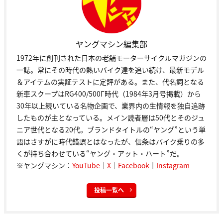
ヤングマシン編集部
1972年に創刊された日本の老舗モーターサイクルマガジンの
一誌。常にその時代の熱いバイク達を追い続け、最新モデル
＆アイテムの実証テストに定評がある。また、代名詞となる
新車スクープはRG400/500Γ時代（1984年3月号掲載）から
30年以上続いている名物企画で、業界内の生情報を独自追跡
したものが主となっている。メイン読者層は50代とそのジュ
ニア世代となる20代。ブランドタイトルの“ヤング”という単
語はさすがに時代錯誤とはなったが、信条はバイク乗りの多
くが持ち合わせている“ヤング・アット・ハート”だ。
※ヤングマシン：
YouTube
｜
X
｜
Facebook
｜
Instagram
投稿一覧へ