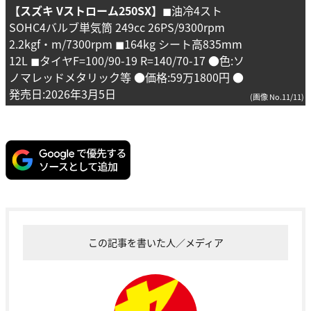
【スズキ Vストローム250SX】
◼︎油冷4スト
SOHC4バルブ単気筒 249cc 26PS/9300rpm
2.2kgf・m/7300rpm ◼︎164kg シート高835mm
12L ◼︎タイヤF=100/90-19 R=140/70-17 ●色:ソ
ノマレッドメタリック等 ●価格:59万1800円 ●
発売日:2026年3月5日
(画像 No.11/11)
この記事を書いた人／メディア