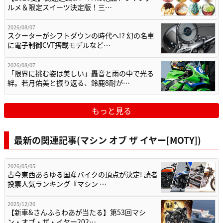
ルメ＆限定スイーツ決定版！三…
2026/08/07
スクーターがシフトダウンの時代へ!? 幻の名車
に電子制御CVT搭載モデルなど…
2026/08/07
「限界に挑む姿は美しい」轟音と雨の中で光る
絆。若月佑美と振り返る、鈴鹿8耐が…
もっと見る
最新の関連記事(マシン オブ ザ イヤー[MOTY])
2026/05/05
古今東西あらゆる国産バイクの頂点が決定! 読者
投票人気ランキング『マシン …
2025/12/26
【新車&さんふらわあが当たる】第53回マシ
ン・オブ・ザ・イヤー202…