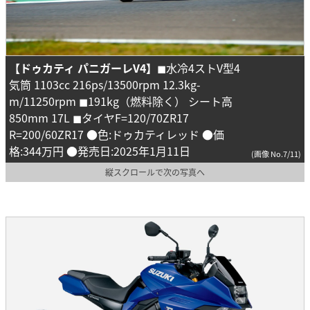
【ドゥカティ パニガーレV4】
◼︎水冷4ストV型4
気筒 1103cc 216ps/13500rpm 12.3kg-
m/11250rpm ◼︎191kg（燃料除く） シート高
850mm 17L ◼︎タイヤF=120/70ZR17
R=200/60ZR17 ●色:ドゥカティレッド ●価
格:344万円 ●発売日:2025年1月11日
(画像 No.7/11)
縦スクロールで次の写真へ