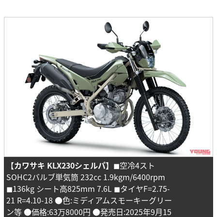
【カワサキ KLX230シェルパ】
◼︎空冷4スト
SOHC2バルブ単気筒 232cc 1.9kgm/6400rpm
◼︎136kg シート高825mm 7.6L ◼︎タイヤF=2.75-
21 R=4.10-18 ●色:ミディアムスモーキーグリー
ン等 ●価格:63万8000円 ●発売日:2025年9月15