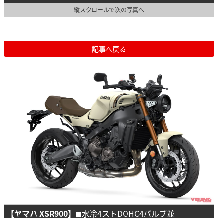
縦スクロールで次の写真へ
記事へ戻る
【ヤマハ XSR900】
◼︎水冷4ストDOHC4バルブ並