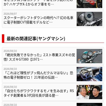
か? ハヤブサX-1からオフ車をモ…
2026/08/07
スクーターがシフトダウンの時代へ!? 幻の名車
に電子制御CVT搭載モデルなど…
最新の関連記事(ヤングマシン)
2026/08/10
「絶対失敗できなかった」2スト専業スズキの覚
悟! スズキGT380【1971…
2026/08/10
「これほど理性がブッ飛んだクルマはない」恐
怖の電子制御ゼロ！ 21年前の伝説…
2026/08/10
「自分たちがワクワクするモノを生み出す」RS
タイチ創業者＆3代目社長が語る歴…
2026/08/10