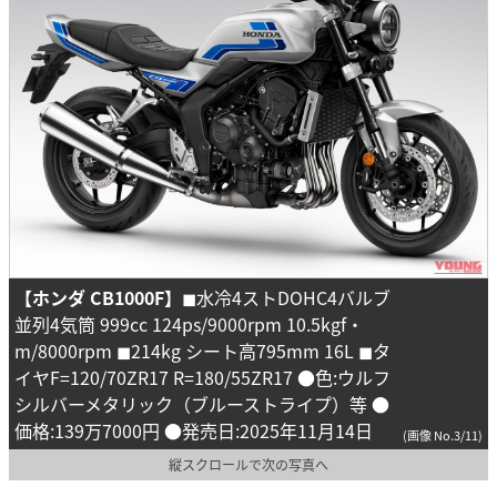
【ホンダ CB1000F】
◼︎水冷4ストDOHC4バルブ
並列4気筒 999cc 124ps/9000rpm 10.5kgf・
m/8000rpm ◼︎214kg シート高795mm 16L ◼︎タ
イヤF=120/70ZR17 R=180/55ZR17 ●色:ウルフ
シルバーメタリック（ブルーストライプ）等 ●
価格:139万7000円 ●発売日:2025年11月14日
(画像 No.3/11)
縦スクロールで次の写真へ