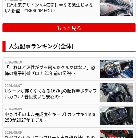
【近未来デザイン×4気筒】単なる派生じゃな
い! 新型「CBR400R FOU…
もっと見る
人気記事ランキング(全体)
2026/08/10
「これほど理性がブッ飛んだクルマはない」恐
怖の電子制御ゼロ！ 21年前の伝説…
2026/08/07
Uターンが怖くなくなる167kgの超軽量ボディフ
ルカウル! 普段使いも安心の…
2026/08/09
中身はそのまま完成度をキープ! カワサキNinja
250が2027年モデル…
2026/08/09
なぜヨシムラはコンプリート車を作り続けたの