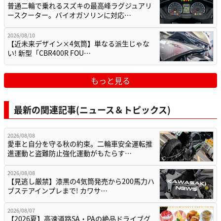
普通二輪で乗れるスズキの最高峰ラグジュアリ
ースクーター。バイオガソリンに対応…
2026/08/10
【近未来デザイン×4気筒】単なる派生じゃな
い! 新型「CBR400R FOU…
もっと見る
最新の関連記事(ニュース＆トピックス)
2026/08/08
愛車と自分を守る秋の約束。二輪車安全運転推
進運動と盗難防止強化運動がもたらす…
2026/08/08
【見逃し厳禁】漆黒の4気筒発売から200馬力ハ
ブステアインプレまで! カワサ…
2026/08/07
【2026夏】高速道路SA・PAの絶品ドライブグ