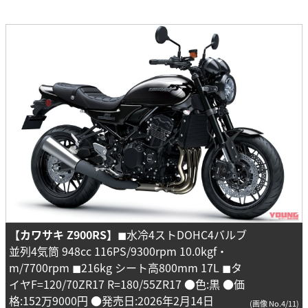
【カワサキ Z900RS】
◼︎水冷4ストDOHC4バルブ
並列4気筒 948cc 116PS/9300rpm 10.0kgf・
m/7700rpm ◼︎216kg シート高800mm 17L ◼︎タ
イヤF=120/70ZR17 R=180/55ZR17 ●色:黒 ●価
格:152万9000円 ●発売日:2026年2月14日
(画像 No.4/11)