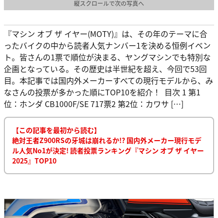
縦スクロールで次の写真へ
『マシン オブ ザ イヤー(MOTY)』は、その年のテーマに合
ったバイクの中から読者人気ナンバー1を決める恒例イベン
ト。皆さんの1票で順位が決まる、ヤングマシンでも特別な
企画となっている。その歴史は半世紀を超え、今回で53回
目。本記事では国内外メーカーすべての現行モデルから、み
なさんの投票が多かった順にTOP10を紹介！ 目次 1 第1
位：ホンダ CB1000F/SE 717票2 第2位：カワサ […]
【この記事を最初から読む】
絶対王者Z900RSの牙城は崩れるか!? 国内外メーカー現行モデ
ル人気No1が決定! 読者投票ランキング『マシン オブ ザ イヤー
2025』TOP10