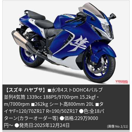
【スズキ ハヤブサ】
◼︎水冷4ストDOHC4バルブ
並列4気筒 1339cc 188PS/9700rpm 15.2kgf・
m/7000rpm ◼︎262kg シート高800mm 20L ◼︎タ
イヤF=120/70ZR17 R=190/50ZR17 ●色:全18パ
ターン(カラーオーダー等) ●価格:229万9000
円〜 ●発売日:2025年12月24日
(画像 No.1/11)