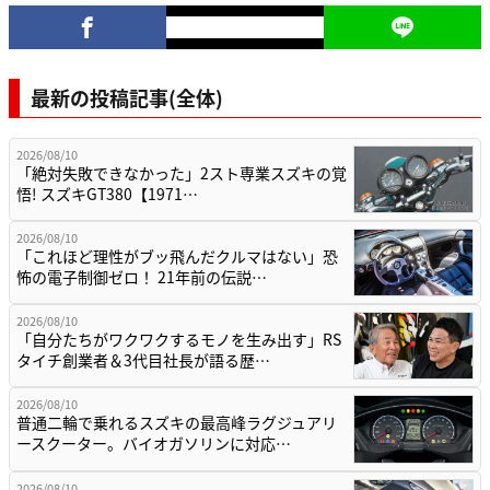
最新の投稿記事(全体)
2026/08/10
「絶対失敗できなかった」2スト専業スズキの覚
悟! スズキGT380【1971…
2026/08/10
「これほど理性がブッ飛んだクルマはない」恐
怖の電子制御ゼロ！ 21年前の伝説…
2026/08/10
「自分たちがワクワクするモノを生み出す」RS
タイチ創業者＆3代目社長が語る歴…
2026/08/10
普通二輪で乗れるスズキの最高峰ラグジュアリ
ースクーター。バイオガソリンに対応…
2026/08/10