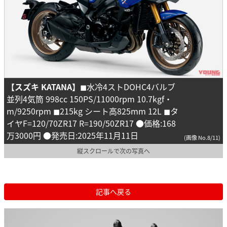
【スズキ KATANA】
◼︎水冷4ストDOHC4バルブ
並列4気筒 998cc 150PS/11000rpm 10.7kgf・
m/9250rpm ◼︎215kg シート高825mm 12L ◼︎タ
イヤF=120/70ZR17 R=190/50ZR17 ●価格:168
万3000円 ●発売日:2025年11月11日
(画像 No.8/11)
縦スクロールで次の写真へ
記事へ戻る