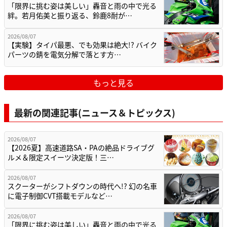
「限界に挑む姿は美しい」轟音と雨の中で光る
絆。若月佑美と振り返る、鈴鹿8耐が…
2026/08/07
【実験】タイパ最悪、でも効果は絶大!? バイク
パーツの錆を電気分解で落とす方…
もっと見る
最新の関連記事(ニュース＆トピックス)
2026/08/07
【2026夏】高速道路SA・PAの絶品ドライブグ
ルメ＆限定スイーツ決定版！三…
2026/08/07
スクーターがシフトダウンの時代へ!? 幻の名車
に電子制御CVT搭載モデルなど…
2026/08/07
「限界に挑む姿は美しい」轟音と雨の中で光る