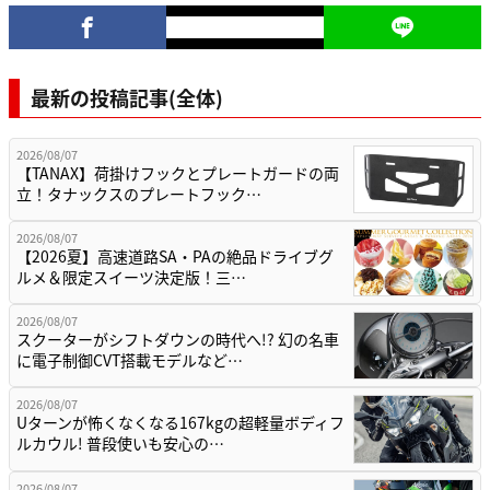
最新の投稿記事(全体)
2026/08/07
【TANAX】荷掛けフックとプレートガードの両
立！タナックスのプレートフック…
2026/08/07
【2026夏】高速道路SA・PAの絶品ドライブグ
ルメ＆限定スイーツ決定版！三…
2026/08/07
スクーターがシフトダウンの時代へ!? 幻の名車
に電子制御CVT搭載モデルなど…
2026/08/07
Uターンが怖くなくなる167kgの超軽量ボディフ
ルカウル! 普段使いも安心の…
2026/08/07