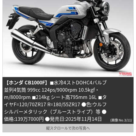
【ホンダ CB1000F】
◼︎水冷4ストDOHC4バルブ
並列4気筒 999cc 124ps/9000rpm 10.5kgf・
m/8000rpm ◼︎214kg シート高795mm 16L ◼︎タ
イヤF=120/70ZR17 R=180/55ZR17 ●色:ウルフ
シルバーメタリック（ブルーストライプ）等 ●
価格:139万7000円 ●発売日:2025年11月14日
(画像 No.3/11)
縦スクロールで次の写真へ