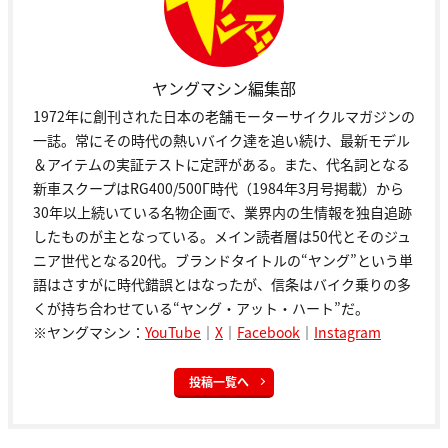
ヤングマシン編集部
1972年に創刊された日本の老舗モーターサイクルマガジンの
一誌。常にその時代の熱いバイク達を追い続け、最新モデル
＆アイテムの実証テストに定評がある。また、代名詞となる
新車スクープはRG400/500Γ時代（1984年3月号掲載）から
30年以上続いている名物企画で、業界内の生情報を独自追跡
したものが主となっている。メイン読者層は50代とそのジュ
ニア世代となる20代。ブランドタイトルの“ヤング”という単
語はさすがに時代錯誤とはなったが、信条はバイク乗りの多
くが持ち合わせている“ヤング・アット・ハート”だ。
※ヤングマシン：
YouTube
｜
X
｜
Facebook
｜
Instagram
投稿一覧へ