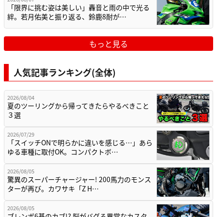
「限界に挑む姿は美しい」轟音と雨の中で光る
絆。若月佑美と振り返る、鈴鹿8耐が…
もっと見る
人気記事ランキング(全体)
2026/08/04
夏のツーリングから帰ってきたらやるべきこと
３選
2026/07/29
「スイッチONで明らかに違いを感じる…」あら
ゆる車種に取付OK。コンパクトボ…
2026/08/05
驚異のスーパーチャージャー! 200馬力のモンス
ターが再び。カワサキ「Z H…
2026/08/05
ブレンボ6基のカブ!? 脳がバグる異常なカスタ