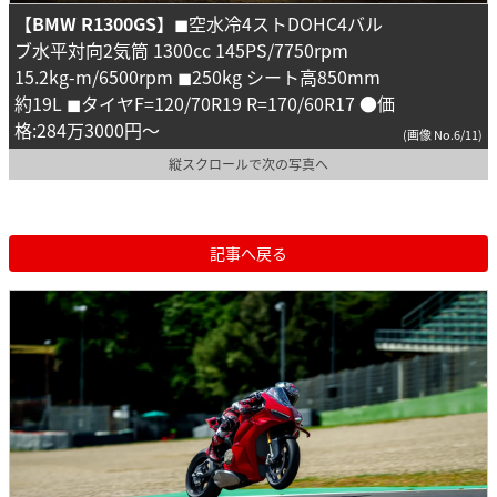
【BMW R1300GS】
◼︎空水冷4ストDOHC4バル
ブ水平対向2気筒 1300cc 145PS/7750rpm
15.2kg-m/6500rpm ◼︎250kg シート高850mm
約19L ◼︎タイヤF=120/70R19 R=170/60R17 ●価
格:284万3000円〜
(画像 No.6/11)
縦スクロールで次の写真へ
記事へ戻る