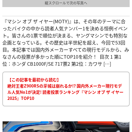
縦スクロールで次の写真へ
『マシン オブ ザ イヤー(MOTY)』は、その年のテーマに合
ったバイクの中から読者人気ナンバー1を決める恒例イベン
ト。皆さんの1票で順位が決まる、ヤングマシンでも特別な
企画となっている。その歴史は半世紀を超え、今回で53回
目。本記事では国内外メーカーすべての現行モデルから、み
なさんの投票が多かった順にTOP10を紹介！ 目次 1 第1
位：ホンダ CB1000F/SE 717票2 第2位：カワサ […]
【この記事を最初から読む】
絶対王者Z900RSの牙城は崩れるか!? 国内外メーカー現行モデ
ル人気No1が決定! 読者投票ランキング『マシン オブ ザ イヤー
2025』TOP10