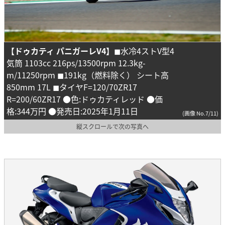
【ドゥカティ パニガーレV4】
◼︎水冷4ストV型4
気筒 1103cc 216ps/13500rpm 12.3kg-
m/11250rpm ◼︎191kg（燃料除く） シート高
850mm 17L ◼︎タイヤF=120/70ZR17
R=200/60ZR17 ●色:ドゥカティレッド ●価
格:344万円 ●発売日:2025年1月11日
(画像 No.7/11)
縦スクロールで次の写真へ