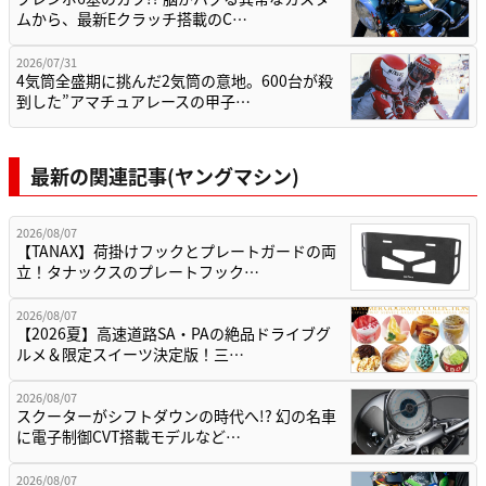
ムから、最新Eクラッチ搭載のC…
2026/07/31
4気筒全盛期に挑んだ2気筒の意地。600台が殺
到した”アマチュアレースの甲子…
最新の関連記事(ヤングマシン)
2026/08/07
【TANAX】荷掛けフックとプレートガードの両
立！タナックスのプレートフック…
2026/08/07
【2026夏】高速道路SA・PAの絶品ドライブグ
ルメ＆限定スイーツ決定版！三…
2026/08/07
スクーターがシフトダウンの時代へ!? 幻の名車
に電子制御CVT搭載モデルなど…
2026/08/07