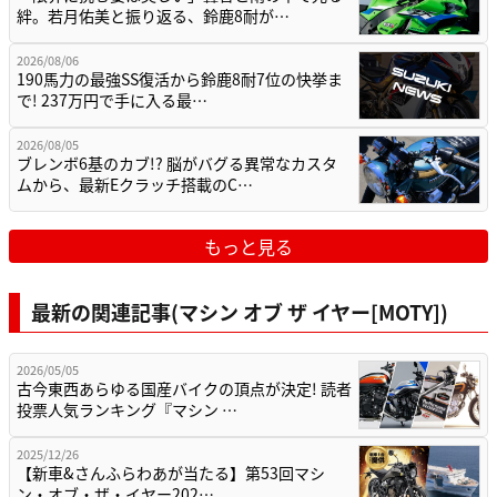
絆。若月佑美と振り返る、鈴鹿8耐が…
2026/08/06
190馬力の最強SS復活から鈴鹿8耐7位の快挙ま
で! 237万円で手に入る最…
2026/08/05
ブレンボ6基のカブ!? 脳がバグる異常なカスタ
ムから、最新Eクラッチ搭載のC…
もっと見る
最新の関連記事(マシン オブ ザ イヤー[MOTY])
2026/05/05
古今東西あらゆる国産バイクの頂点が決定! 読者
投票人気ランキング『マシン …
2025/12/26
【新車&さんふらわあが当たる】第53回マシ
ン・オブ・ザ・イヤー202…