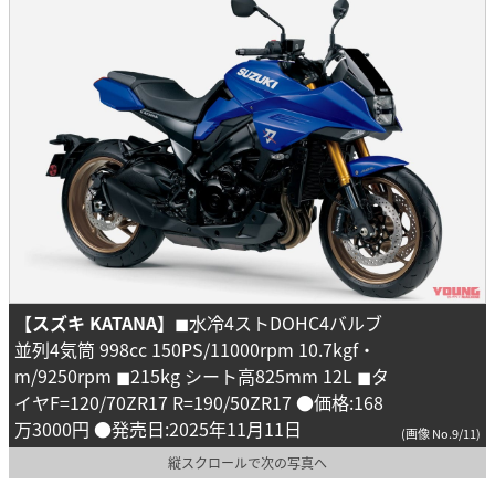
【スズキ KATANA】
◼︎水冷4ストDOHC4バルブ
並列4気筒 998cc 150PS/11000rpm 10.7kgf・
m/9250rpm ◼︎215kg シート高825mm 12L ◼︎タ
イヤF=120/70ZR17 R=190/50ZR17 ●価格:168
万3000円 ●発売日:2025年11月11日
(画像 No.9/11)
縦スクロールで次の写真へ