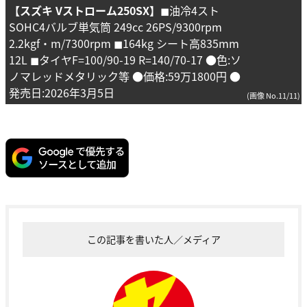
【スズキ Vストローム250SX】
◼︎油冷4スト
SOHC4バルブ単気筒 249cc 26PS/9300rpm
2.2kgf・m/7300rpm ◼︎164kg シート高835mm
12L ◼︎タイヤF=100/90-19 R=140/70-17 ●色:ソ
ノマレッドメタリック等 ●価格:59万1800円 ●
発売日:2026年3月5日
(画像 No.11/11)
この記事を書いた人／メディア