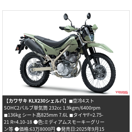
【カワサキ KLX230シェルパ】
◼︎空冷4スト
SOHC2バルブ単気筒 232cc 1.9kgm/6400rpm
◼︎136kg シート高825mm 7.6L ◼︎タイヤF=2.75-
21 R=4.10-18 ●色:ミディアムスモーキーグリー
ン等 ●価格:63万8000円 ●発売日:2025年9月15