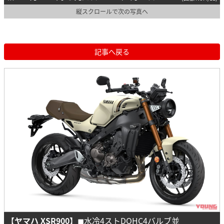
縦スクロールで次の写真へ
記事へ戻る
【ヤマハ XSR900】
◼︎水冷4ストDOHC4バルブ並