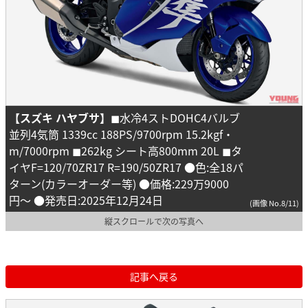
【スズキ ハヤブサ】
◼︎水冷4ストDOHC4バルブ
並列4気筒 1339cc 188PS/9700rpm 15.2kgf・
m/7000rpm ◼︎262kg シート高800mm 20L ◼︎タ
イヤF=120/70ZR17 R=190/50ZR17 ●色:全18パ
ターン(カラーオーダー等) ●価格:229万9000
円〜 ●発売日:2025年12月24日
(画像 No.8/11)
縦スクロールで次の写真へ
記事へ戻る