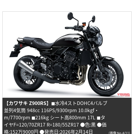
【カワサキ Z900RS】
◼︎水冷4ストDOHC4バルブ
並列4気筒 948cc 116PS/9300rpm 10.0kgf・
m/7700rpm ◼︎216kg シート高800mm 17L ◼︎タ
イヤF=120/70ZR17 R=180/55ZR17 ●色:黒 ●価
格:152万9000円 ●発売日:2026年2月14日
(画像 No.4/11)