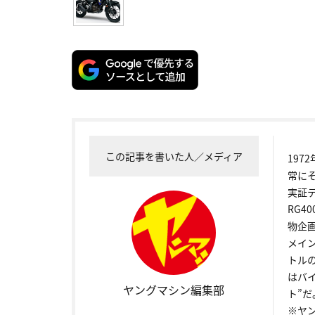
この記事を書いた人／メディア
19
常に
実証
RG4
物企
メイ
トル
はバ
ヤングマシン編集部
ト”だ
※ヤ