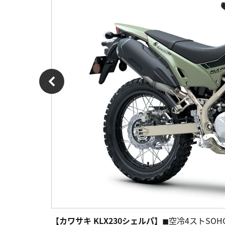
【カワサキ KLX230シェルパ】
◼︎空冷4ストSOHC2