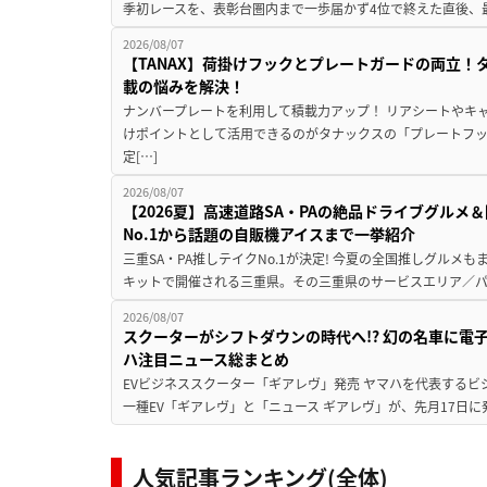
季初レースを、表彰台圏内まで一歩届かず4位で終えた直後、最新モデ
2026/08/07
【TANAX】荷掛けフックとプレートガードの両立
載の悩みを解決！
ナンバープレートを利用して積載力アップ！ リアシートやキ
けポイントとして活用できるのがタナックスの「プレートフ
定[…]
2026/08/07
【2026夏】高速道路SA・PAの絶品ドライブグル
No.1から話題の自販機アイスまで一挙紹介
三重SA・PA推しテイクNo.1が決定! 今夏の全国推しグルメ
キットで開催される三重県。その三重県のサービスエリア／パ
2026/08/07
スクーターがシフトダウンの時代へ!? 幻の名車に電
ハ注目ニュース総まとめ
EVビジネススクーター「ギアレヴ」発売 ヤマハを代表するビ
一種EV「ギアレヴ」と「ニュース ギアレヴ」が、先月17日に
人気記事ランキング(全体)