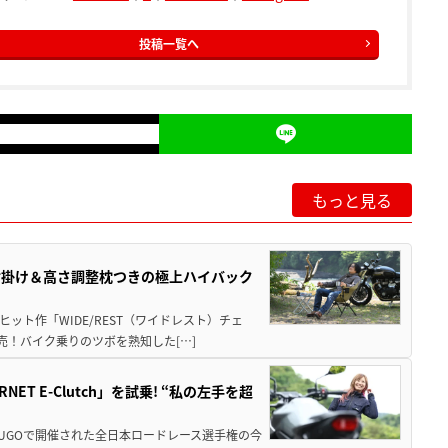
投稿一覧へ
もっと見る
肘掛け＆高さ調整枕つきの極上ハイバック
ット作「WIDE/REST（ワイドレスト）チェ
発売！バイク乗りのツボを熟知した[…]
T E-Clutch」を試乗! “私の左手を超
SUGOで開催された全日本ロードレース選手権の今