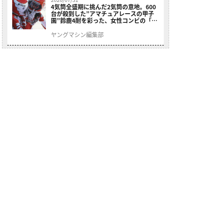
4気筒全盛期に挑んだ2気筒の意地。600
台が殺到した”アマチュアレースの甲子
園”鈴鹿4耐を彩った、女性コンビの「ス
ズキGSX400E」が特別展示開始
ヤングマシン編集部