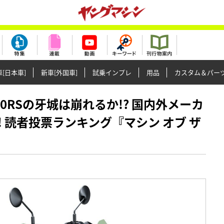
[日本車]
新車[外国車]
試乗インプレ
用品
カスタム＆パー
Z900RSの牙城は崩れるか!? 国内外メーカ
! 読者投票ランキング『マシン オブ ザ