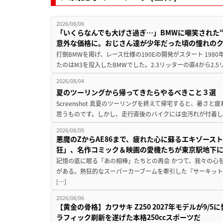
2026/08/06
「いくらなんでも大げさ過ぎ…」BMWに嘲笑された“190
意外な価格に。おじさん達が少年だった頃の憧れの
打倒BMWを掲げ、レース仕様の190Eの開発がスタート 19
たのはM3を投入したBMWでした。2.3リッターの直4から2.
2026/08/04
夏のツーリングから帰ってきたらやるべきこと３選
Screenshot 真夏のツーリングを終えて帰宅すると、暑さ
思うものです。しかし、走行直後のバイクには虫汚れが付着し
2026/08/05
悪魔のZからAE86まで、疲れた心に蘇るエキゾース
狂」、名作コミック＆映画の愛機たちが東京駅地下
記憶の底に眠る「あの相棒」たちとの再会 かつて、我々の心
がある。熱狂的なスーパーカーブームを牽引した『サーキット
[…]
2026/08/06
【黄金の骨格】カワサキ Z250 2027年モデルが9/
ラフィック刷新を遂げた本格250ccスポーツだ