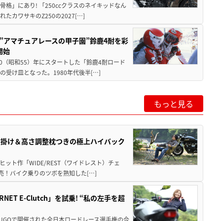
骨格」にあり! 「250ccクラスのネイキッドなん
ワサキのZ250の2027[…]
た”アマチュアレースの甲子園”鈴鹿4耐を彩
開始
80（昭和55）年にスタートした「鈴鹿4耐ロード
受け皿となった。1980年代後半[…]
もっと見る
肘掛け＆高さ調整枕つきの極上ハイバック
ット作「WIDE/REST（ワイドレスト）チェ
発売！バイク乗りのツボを熟知した[…]
T E-Clutch」を試乗! “私の左手を超
SUGOで開催された全日本ロードレース選手権の今