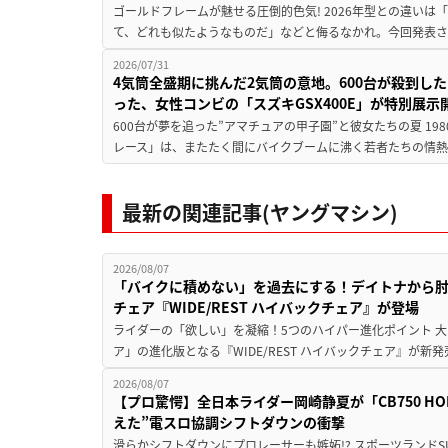
ゴールドフレームが魅せる圧倒的色気! 2026年型との違いは「
て、どれも似たようなものだ」などと侮るなかれ。今回発表されたカ
2026/07/31
4気筒全盛期に挑んだ2気筒の意地。600台が殺到し
った、女性コンビの「スズキGSX400E」が特別展示
600台が夢を追った”アマチュアの甲子園”と彼女たちの夏 19
レース」は、またたく間にバイクブームに沸く若者たちの情熱の
最新の関連記事(ヤングマシン)
2026/08/07
「バイクに積めない」を過去にする！デイトナから
チェア『WIDE/REST ハイバックチェア』が登場
ライダーの「欲しい」を凝縮！5つのハイパー進化ポイント 大ヒ
ア」の進化版となる『WIDE/REST ハイバックチェア』が新
2026/08/07
【プロ驚愕】全日本ライダー岡崎静夏が「CB750 HORNE
えた”電スロ協調シフトダウンの衝撃
滑らかシフトダウンにプロレーサーも嫉妬!? スポーツランド