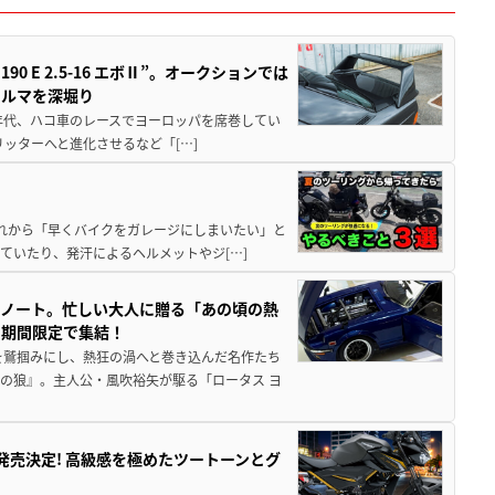
 E 2.5-16 エボⅡ”。オークションでは
クルマを深堀り
80年代、ハコ車のレースでヨーロッパを席巻してい
5リッターへと進化させるなど「[…]
と疲れから「早くバイクをガレージにしまいたい」と
ていたり、発汗によるヘルメットやジ[…]
トノート。忙しい大人に贈る「あの頃の熱
に期間限定で集結！
を鷲掴みにし、熱狂の渦へと巻き込んだ名作たち
の狼』。主人公・風吹裕矢が駆る「ロータス ヨ
5に発売決定! 高級感を極めたツートーンとグ