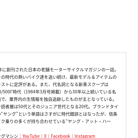
72年に創刊された日本の老舗モーターサイクルマガジンの一誌。
その時代の熱いバイク達を追い続け、最新モデル＆アイテムの
テストに定評がある。また、代名詞となる新車スクープは
00/500Γ時代（1984年3月号掲載）から30年以上続いている名
画で、業界内の生情報を独自追跡したものが主となっている。
ン読者層は50代とそのジュニア世代となる20代。ブランドタイ
の“ヤング”という単語はさすがに時代錯誤とはなったが、信条
イク乗りの多くが持ち合わせている“ヤング・アット・ハー
。
ングマシン：
YouTube
｜
X
｜
Facebook
｜
Instagram