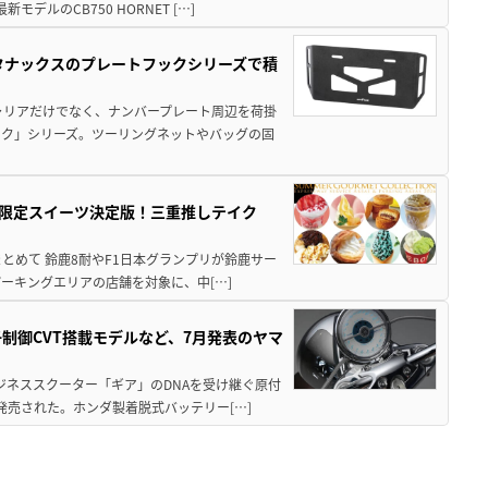
ルのCB750 HORNET […]
！タナックスのプレートフックシリーズで積
ャリアだけでなく、ナンバープレート周辺を荷掛
ック」シリーズ。ツーリングネットやバッグの固
メ＆限定スイーツ決定版！三重推しテイク
もまとめて 鈴鹿8耐やF1日本グランプリが鈴鹿サー
ーキングエリアの店舗を対象に、中[…]
子制御CVT搭載モデルなど、7月発表のヤマ
ジネススクーター「ギア」のDNAを受け継ぐ原付
発売された。ホンダ製着脱式バッテリー[…]