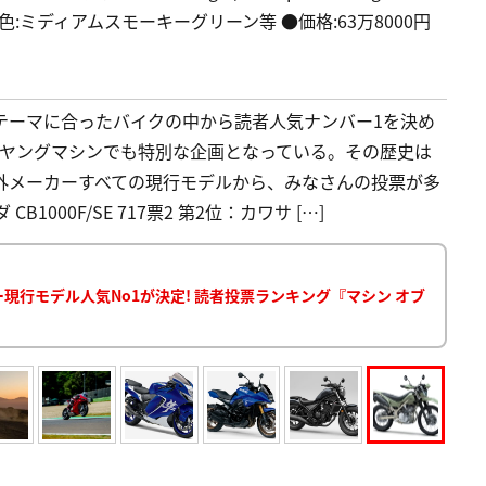
10-18 ●色:ミディアムスモーキーグリーン等 ●価格:63万8000円
年のテーマに合ったバイクの中から読者人気ナンバー1を決め
、ヤングマシンでも特別な企画となっている。その歴史は
外メーカーすべての現行モデルから、みなさんの投票が多
1000F/SE 717票2 第2位：カワサ […]
カー現行モデル人気No1が決定! 読者投票ランキング『マシン オブ