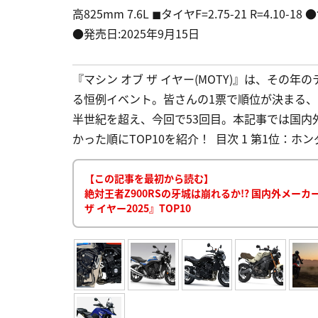
高825mm 7.6L ◼︎タイヤF=2.75-21 R=4.
●発売日:2025年9月15日
『マシン オブ ザ イヤー(MOTY)』は、その
る恒例イベント。皆さんの1票で順位が決まる
半世紀を超え、今回で53回目。本記事では国内
かった順にTOP10を紹介！ 目次 1 第1位：ホンダ CB
【この記事を最初から読む】
絶対王者Z900RSの牙城は崩れるか!? 国内外メー
ザ イヤー2025』TOP10