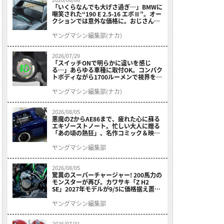
「いくらなんでも大げさ過ぎ…」BMWに
嘲笑された“190 E 2.5-16 エボⅡ”。オー
クションでは意外な価格に。おじさん達
が少年だった頃の憧れのクルマを深堀り
ヤングマシン編集部(ナカ)
2026/07/29
「スイッチONで明らかに違いを感じ
る…」あらゆる車種に取付OK。コンパク
トボディながら1700ルーメンで視界を確
保する［デイトナ・LEDフォグランプユ
ニット プレシャスレイ スモール］
ヤングマシン編集部(ナカ)
2026/08/05
悪魔のZからAE86まで、疲れた心に蘇る
エキゾーストノート。忙しい大人に贈る
「あの頃の熱狂」、名作コミック＆映画
の愛機たちが東京駅地下に期間限定で集
結！
ヤングマシン編集部
2026/08/05
驚異のスーパーチャージャー! 200馬力の
モンスターが再び。カワサキ「Z H2
SE」2027年モデルが9/5に価格据え置き
で発売
ヤングマシン編集部
2026/07/31