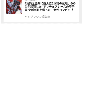
4気筒全盛期に挑んだ2気筒の意地。600
台が殺到した”アマチュアレースの甲子
園”鈴鹿4耐を彩った、女性コンビの「ス
ズキGSX400E」が特別展示開始
ヤングマシン編集部