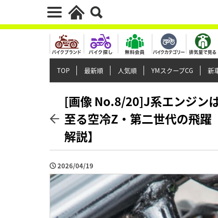
TOP
最新順
人気順
YMスクープCG
新車
[画像 No.8/20]J系エンジン
至る空冷Z・第二世代の飛躍【カワ
解説】
2026/04/19