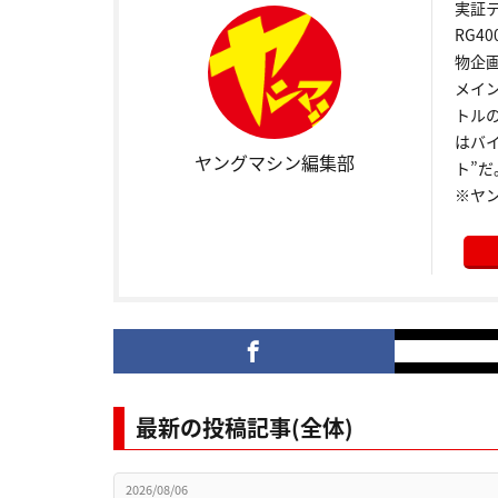
実証
RG4
物企
メイ
トル
はバ
ヤングマシン編集部
ト”だ
※ヤ
最新の投稿記事(全体)
2026/08/06