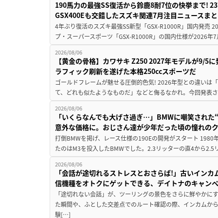
190馬力の最強SS復活から鈴鹿8耐7位の快挙まで! 
GSX400Eも交錯したスズキ関連7月注目ニュースま
4年ぶり復活のスズキ最強SS新型「GSX-R1000R」国内発売
プ・スーパースポーツ「GSX-R1000R」の国内仕様が2026年7
2026/08/06
【黄金の骨格】カワサキ Z250 2027年モデルが9/
ラフィック刷新を遂げた本格250ccスポーツだ
ゴールドフレームが魅せる圧倒的色気! 2026年型との違いは「
て、どれも似たようなものだ」などと侮るなかれ。今回発表されたカ
2026/08/06
「いくらなんでも大げさ過ぎ…」BMWに嘲笑された“190
意外な価格に。おじさん達が少年だった頃の憧れの
打倒BMWを掲げ、レース仕様の190Eの開発がスタート 19
たのはM3を投入したBMWでした。2.3リッターの直4から2.
2026/08/06
「会話が途切れるストレスとおさらば!」古いインカ
信機種をオトクにゲットできる、デイトナのキャン
「途切れない会話」が、ツーリングの景色をさらに鮮やかにす
た瞬間や、ふとした交差点でのルート確認の際、インカムか
験[…]