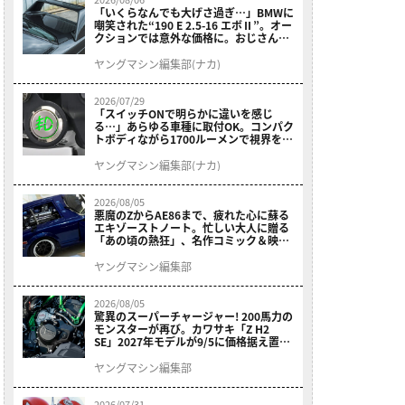
「いくらなんでも大げさ過ぎ…」BMWに
嘲笑された“190 E 2.5-16 エボⅡ”。オー
クションでは意外な価格に。おじさん達
が少年だった頃の憧れのクルマを深堀り
ヤングマシン編集部(ナカ)
2026/07/29
「スイッチONで明らかに違いを感じ
る…」あらゆる車種に取付OK。コンパク
トボディながら1700ルーメンで視界を確
保する［デイトナ・LEDフォグランプユ
ニット プレシャスレイ スモール］
ヤングマシン編集部(ナカ)
2026/08/05
悪魔のZからAE86まで、疲れた心に蘇る
エキゾーストノート。忙しい大人に贈る
「あの頃の熱狂」、名作コミック＆映画
の愛機たちが東京駅地下に期間限定で集
結！
ヤングマシン編集部
2026/08/05
驚異のスーパーチャージャー! 200馬力の
モンスターが再び。カワサキ「Z H2
SE」2027年モデルが9/5に価格据え置き
で発売
ヤングマシン編集部
2026/07/31