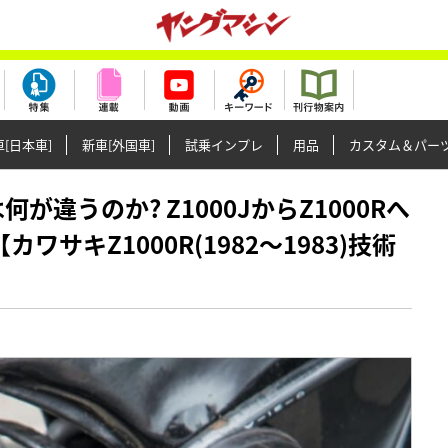
[日本車]
新車[外国車]
試乗インプレ
用品
カスタム＆パー
は何が違うのか? Z1000JからZ1000Rへ
サキZ1000R(1982～1983)技術