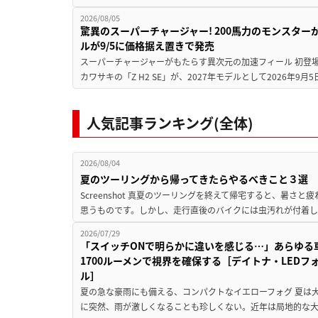
2026/08/05
驚異のスーパーチャージャー! 200馬力のモンスターが再
ルが9/5に価格据え置きで発売
スーパーチャージャーがもたらす異次元の加速フィール 初登
カワサキの「Z H2 SE」が、2027年モデルとして2026年9月
人気記事ランキング(全体)
2026/08/04
夏のツーリングから帰ってきたらやるべきこと３選
Screenshot 真夏のツーリングを終えて帰宅すると、暑さ
思うものです。しかし、走行直後のバイクには虫汚れが付着し
2026/07/29
「スイッチONで明らかに違いを感じる…」あらゆる
1700ルーメンで視界を確保する［デイトナ・LEDフ
ル］
夏の急な豪雨にも備える、コンパクトなイエローフォグ 夏は
に突然、雨が激しくなることも珍しくない。近年は局地的な