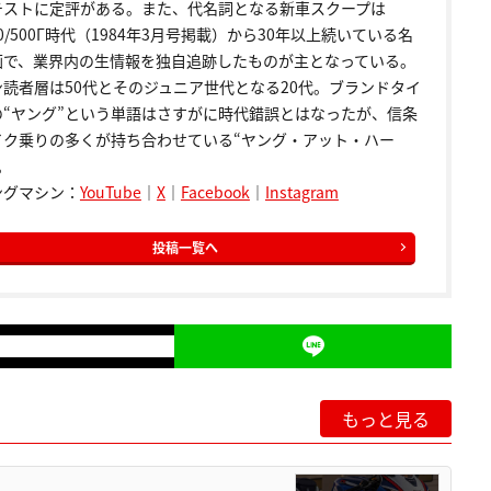
テストに定評がある。また、代名詞となる新車スクープは
00/500Γ時代（1984年3月号掲載）から30年以上続いている名
画で、業界内の生情報を独自追跡したものが主となっている。
ン読者層は50代とそのジュニア世代となる20代。ブランドタイ
の“ヤング”という単語はさすがに時代錯誤とはなったが、信条
イク乗りの多くが持ち合わせている“ヤング・アット・ハー
。
ングマシン：
YouTube
｜
X
｜
Facebook
｜
Instagram
投稿一覧へ
もっと見る