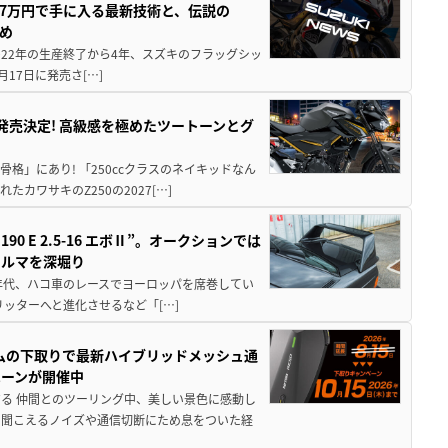
237万円で手に入る最新技術と、伝説の
とめ
 2022年の生産終了から4年、スズキのフラッグシッ
月17日に発売さ[…]
5に発売決定! 高級感を極めたツートーンとグ
骨格」にあり! 「250ccクラスのネイキッドなん
ワサキのZ250の2027[…]
 E 2.5-16 エボⅡ”。オークションでは
クルマを深堀り
80年代、ハコ車のレースでヨーロッパを席巻してい
5リッターへと進化させるなど「[…]
ムの下取りで最新ハイブリッドメッシュ通
ペーンが開催中
る 仲間とのツーリング中、美しい景色に感動し
ら聞こえるノイズや通信切断にため息をついた経