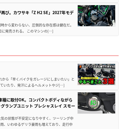
び。カワサキ「Z H2 SE」2027年モデ
場時から変わらない、圧倒的な存在感は健在だ。
5日に発売される。 このマシンの[…]
と疲れから「早くバイクをガレージにしまいたい」と
ていたり、発汗によるヘルメットやジ[…]
車種に取付OK。コンパクトボディながら
ォグランプユニット プレシャスレイ スモー
大気の状態が不安定になりやすく、ツーリング中
大雨、いわゆるゲリラ豪雨も増えており、走行中