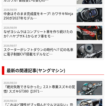
2026/08/09
中身はそのまま完成度をキープ! カワサキNinja
250が2027年モデル…
2026/08/09
なぜヨシムラはコンプリート車を作り続けたの
か? ハヤブサX-1からオフ車をモ…
2026/08/07
スクーターがシフトダウンの時代へ!? 幻の名車
に電子制御CVT搭載モデルなど…
最新の関連記事(ヤングマシン)
2026/08/10
「絶対失敗できなかった」2スト専業スズキの覚
悟! スズキGT380【1971…
2026/08/10
「これほど理性がブッ飛んだクルマはない」恐