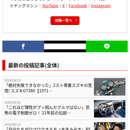
※ヤングマシン：
YouTube
｜
X
｜
Facebook
｜
Instagram
投稿一覧へ
最新の投稿記事(全体)
2026/08/10
「絶対失敗できなかった」2スト専業スズキの覚
悟! スズキGT380【1971…
2026/08/10
「これほど理性がブッ飛んだクルマはない」恐
怖の電子制御ゼロ！ 21年前の伝説…
2026/08/10
「自分たちがワクワクするモノを生み出す」RS