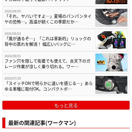
2026/08/05
「それ、ヤバいですよ…」夏場のパンパンタイ
ヤの恐怖…。高温が続くこの季節だか…
2026/08/03
「風が通るぞ…」「これは革新的」リュックの
背中の蒸れを解消！ 幅広いバッグに…
2026/08/01
ファン穴を隠して街着でも使えて、炎天下のガ
レージ作業が涼しく乗り切れる。ワー…
2026/07/29
「スイッチONで明らかに違いを感じる…」あら
ゆる車種に取付OK。コンパクトボ…
もっと見る
最新の関連記事(ワークマン)