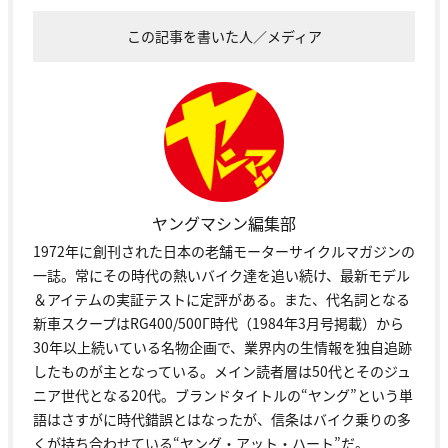
この記事を書いた人／メディア
ヤングマシン編集部
1972年に創刊された日本の老舗モーターサイクルマガジンの
一誌。常にその時代の熱いバイク達を追い続け、最新モデル
＆アイテムの実証テストに定評がある。また、代名詞となる
新車スクープはRG400/500Γ時代（1984年3月号掲載）から
30年以上続いている名物企画で、業界内の生情報を独自追跡
したものが主となっている。メイン読者層は50代とそのジュ
ニア世代となる20代。ブランドタイトルの“ヤング”という単
語はさすがに時代錯誤とはなったが、信条はバイク乗りの多
くが持ち合わせている“ヤング・アット・ハート”だ。