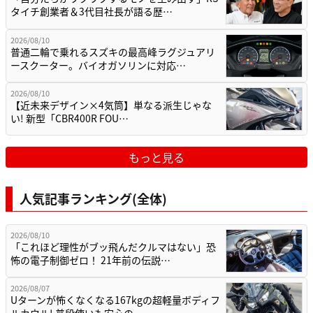
タイチ創業者＆3代目社長が語る歴…
2026/08/10
普通二輪で乗れるスズキの最高峰ラグジュアリ
ースクーター。バイオガソリンに対応…
2026/08/10
【近未来デザイン×4気筒】単なる派生じゃな
い! 新型「CBR400R FOU…
もっと見る
人気記事ランキング(全体)
2026/08/10
「これほど理性がブッ飛んだクルマはない」恐
怖の電子制御ゼロ！ 21年前の伝説…
2026/08/07
Uターンが怖くなくなる167kgの超軽量ボディフ
ルカウル! 普段使いも安心の…