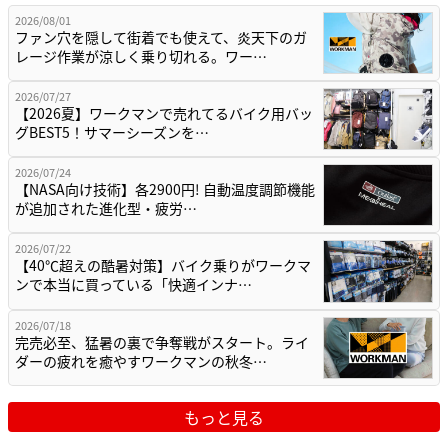
2026/08/01
ファン穴を隠して街着でも使えて、炎天下のガ
レージ作業が涼しく乗り切れる。ワー…
2026/07/27
【2026夏】ワークマンで売れてるバイク用バッ
グBEST5！サマーシーズンを…
2026/07/24
【NASA向け技術】各2900円! 自動温度調節機能
が追加された進化型・疲労…
2026/07/22
【40℃超えの酷暑対策】バイク乗りがワークマ
ンで本当に買っている「快適インナ…
2026/07/18
完売必至、猛暑の裏で争奪戦がスタート。ライ
ダーの疲れを癒やすワークマンの秋冬…
もっと見る