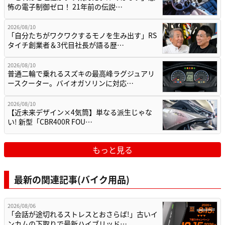
怖の電子制御ゼロ！ 21年前の伝説…
2026/08/10
「自分たちがワクワクするモノを生み出す」RS
タイチ創業者＆3代目社長が語る歴…
2026/08/10
普通二輪で乗れるスズキの最高峰ラグジュアリ
ースクーター。バイオガソリンに対応…
2026/08/10
【近未来デザイン×4気筒】単なる派生じゃな
い! 新型「CBR400R FOU…
もっと見る
最新の関連記事(バイク用品)
2026/08/06
「会話が途切れるストレスとおさらば!」古いイ
ンカムの下取りで最新ハイブリッド…