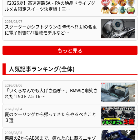
【2026夏】高速道路SA・PAの絶品ドライブグ
ルメ＆限定スイーツ決定版！三…
2026/08/07
スクーターがシフトダウンの時代へ!? 幻の名車
に電子制御CVT搭載モデルなど…
もっと見る
人気記事ランキング(全体)
2026/08/06
「いくらなんでも大げさ過ぎ…」BMWに嘲笑さ
れた“190 E 2.5-16 …
2026/08/04
夏のツーリングから帰ってきたらやるべきこと
３選
2026/08/05
悪魔のZからAE86まで、疲れた心に蘇るエキゾ