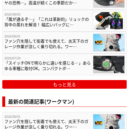
ヤの恐怖…。高温が続くこの季節だか…
2026/08/03
「風が通るぞ…」「これは革新的」リュックの
背中の蒸れを解消！ 幅広いバッグに…
2026/08/01
ファン穴を隠して街着でも使えて、炎天下のガ
レージ作業が涼しく乗り切れる。ワー…
2026/07/29
「スイッチONで明らかに違いを感じる…」あら
ゆる車種に取付OK。コンパクトボ…
もっと見る
最新の関連記事(ワークマン)
2026/08/01
ファン穴を隠して街着でも使えて、炎天下のガ
レージ作業が涼しく乗り切れる。ワー…