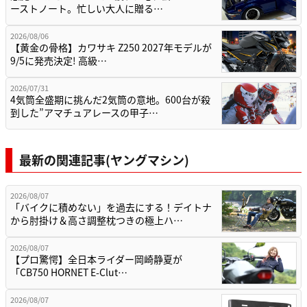
ーストノート。忙しい大人に贈る…
2026/08/06
【黄金の骨格】カワサキ Z250 2027年モデルが
9/5に発売決定! 高級…
2026/07/31
4気筒全盛期に挑んだ2気筒の意地。600台が殺
到した”アマチュアレースの甲子…
最新の関連記事(ヤングマシン)
2026/08/07
「バイクに積めない」を過去にする！デイトナ
から肘掛け＆高さ調整枕つきの極上ハ…
2026/08/07
【プロ驚愕】全日本ライダー岡崎静夏が
「CB750 HORNET E-Clut…
2026/08/07