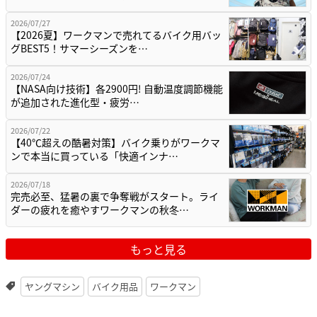
2026/07/27
【2026夏】ワークマンで売れてるバイク用バッ
グBEST5！サマーシーズンを…
2026/07/24
【NASA向け技術】各2900円! 自動温度調節機能
が追加された進化型・疲労…
2026/07/22
【40℃超えの酷暑対策】バイク乗りがワークマ
ンで本当に買っている「快適インナ…
2026/07/18
完売必至、猛暑の裏で争奪戦がスタート。ライ
ダーの疲れを癒やすワークマンの秋冬…
もっと見る
ヤングマシン
バイク用品
ワークマン