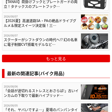
【TANAX】荷掛けフックとプレートガードの両
立！タナックスのプレートフック…
2026/08/07
【2026夏】高速道路SA・PAの絶品ドライブグ
ルメ＆限定スイーツ決定版！三…
2026/08/07
スクーターがシフトダウンの時代へ!? 幻の名車
に電子制御CVT搭載モデルなど…
もっと見る
最新の関連記事(バイク用品)
2026/08/06
「会話が途切れるストレスとおさらば!」古いイ
ンカムの下取りで最新ハイブリッド…
2026/08/05
「それ、ヤバいですよ…」夏場のパンパンタイ