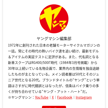
ヤングマシン編集部
1972年に創刊された日本の老舗モーターサイクルマガジンの
一誌。常にその時代の熱いバイク達を追い続け、最新モデル
＆アイテムの実証テストに定評がある。また、代名詞となる
新車スクープはRG400/500Γ時代（1984年3月号掲載）から
30年以上続いている名物企画で、業界内の生情報を独自追跡
したものが主となっている。メイン読者層は50代とそのジュ
ニア世代となる20代。ブランドタイトルの“ヤング”という単
語はさすがに時代錯誤とはなったが、信条はバイク乗りの多
くが持ち合わせている“ヤング・アット・ハート”だ。
※ヤングマシン：
YouTube
｜
X
｜
Facebook
｜
Instagram