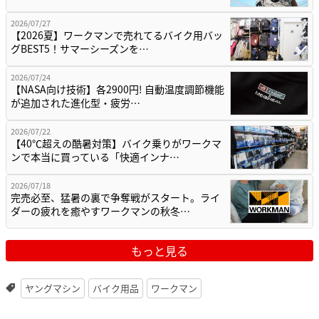
2026/07/27
【2026夏】ワークマンで売れてるバイク用バッ
グBEST5！サマーシーズンを…
2026/07/24
【NASA向け技術】各2900円! 自動温度調節機能
が追加された進化型・疲労…
2026/07/22
【40℃超えの酷暑対策】バイク乗りがワークマ
ンで本当に買っている「快適インナ…
2026/07/18
完売必至、猛暑の裏で争奪戦がスタート。ライ
ダーの疲れを癒やすワークマンの秋冬…
もっと見る
ヤングマシン
バイク用品
ワークマン