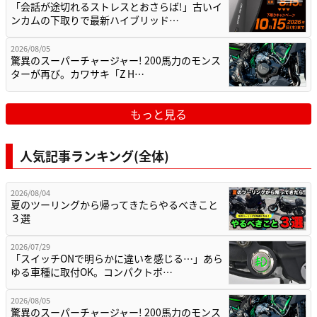
「会話が途切れるストレスとおさらば!」古いイ
ンカムの下取りで最新ハイブリッド…
2026/08/05
驚異のスーパーチャージャー! 200馬力のモンス
ターが再び。カワサキ「Z H…
もっと見る
人気記事ランキング(全体)
2026/08/04
夏のツーリングから帰ってきたらやるべきこと
３選
2026/07/29
「スイッチONで明らかに違いを感じる…」あら
ゆる車種に取付OK。コンパクトボ…
2026/08/05
驚異のスーパーチャージャー! 200馬力のモンス