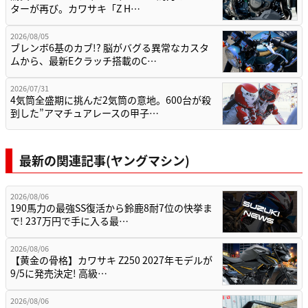
ターが再び。カワサキ「Z H…
2026/08/05
ブレンボ6基のカブ!? 脳がバグる異常なカスタ
ムから、最新Eクラッチ搭載のC…
2026/07/31
4気筒全盛期に挑んだ2気筒の意地。600台が殺
到した”アマチュアレースの甲子…
最新の関連記事(ヤングマシン)
2026/08/06
190馬力の最強SS復活から鈴鹿8耐7位の快挙ま
で! 237万円で手に入る最…
2026/08/06
【黄金の骨格】カワサキ Z250 2027年モデルが
9/5に発売決定! 高級…
2026/08/06