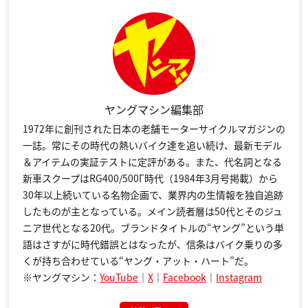
ヤングマシン編集部
1972年に創刊された日本の老舗モーターサイクルマガジンの
一誌。常にその時代の熱いバイク達を追い続け、最新モデル
＆アイテムの実証テストに定評がある。また、代名詞となる
新車スクープはRG400/500Γ時代（1984年3月号掲載）から
30年以上続いている名物企画で、業界内の生情報を独自追跡
したものが主となっている。メイン読者層は50代とそのジュ
ニア世代となる20代。ブランドタイトルの“ヤング”という単
語はさすがに時代錯誤とはなったが、信条はバイク乗りの多
くが持ち合わせている“ヤング・アット・ハート”だ。
※ヤングマシン：
YouTube
｜
X
｜
Facebook
｜
Instagram