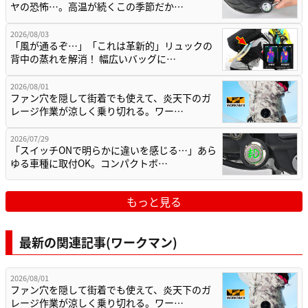
ヤの恐怖…。高温が続くこの季節だか…
2026/08/03
「風が通るぞ…」「これは革新的」リュックの
背中の蒸れを解消！ 幅広いバッグに…
2026/08/01
ファン穴を隠して街着でも使えて、炎天下のガ
レージ作業が涼しく乗り切れる。ワー…
2026/07/29
「スイッチONで明らかに違いを感じる…」あら
ゆる車種に取付OK。コンパクトボ…
もっと見る
最新の関連記事(ワークマン)
2026/08/01
ファン穴を隠して街着でも使えて、炎天下のガ
レージ作業が涼しく乗り切れる。ワー…