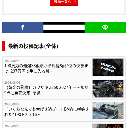
投稿一覧へ
最新の投稿記事(全体)
2026/08/06
190馬力の最強SS復活から鈴鹿8耐7位の快挙ま
で! 237万円で手に入る最…
2026/08/06
【黄金の骨格】カワサキ Z250 2027年モデルが
9/5に発売決定! 高級…
2026/08/06
「いくらなんでも大げさ過ぎ…」BMWに嘲笑さ
れた“190 E 2.5-16 …
2026/08/06