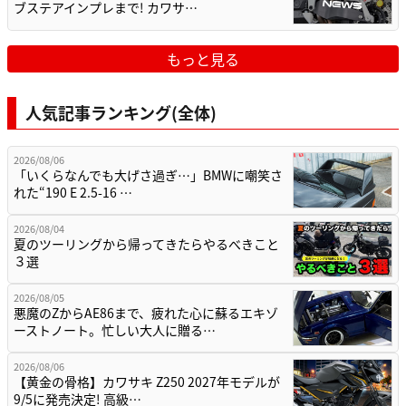
ブステアインプレまで! カワサ…
もっと見る
人気記事ランキング(全体)
2026/08/06
「いくらなんでも大げさ過ぎ…」BMWに嘲笑さ
れた“190 E 2.5-16 …
2026/08/04
夏のツーリングから帰ってきたらやるべきこと
３選
2026/08/05
悪魔のZからAE86まで、疲れた心に蘇るエキゾ
ーストノート。忙しい大人に贈る…
2026/08/06
【黄金の骨格】カワサキ Z250 2027年モデルが
9/5に発売決定! 高級…