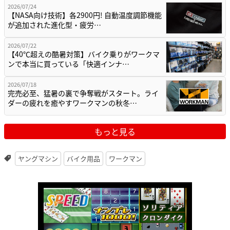
2026/07/24
【NASA向け技術】各2900円! 自動温度調節機能
が追加された進化型・疲労…
2026/07/22
【40℃超えの酷暑対策】バイク乗りがワークマ
ンで本当に買っている「快適インナ…
2026/07/18
完売必至、猛暑の裏で争奪戦がスタート。ライ
ダーの疲れを癒やすワークマンの秋冬…
もっと見る
ヤングマシン
バイク用品
ワークマン