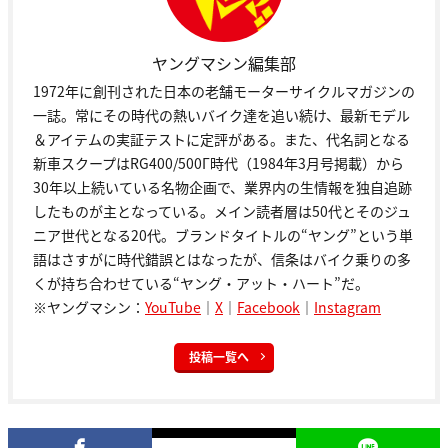
ヤングマシン編集部
1972年に創刊された日本の老舗モーターサイクルマガジンの
一誌。常にその時代の熱いバイク達を追い続け、最新モデル
＆アイテムの実証テストに定評がある。また、代名詞となる
新車スクープはRG400/500Γ時代（1984年3月号掲載）から
30年以上続いている名物企画で、業界内の生情報を独自追跡
したものが主となっている。メイン読者層は50代とそのジュ
ニア世代となる20代。ブランドタイトルの“ヤング”という単
語はさすがに時代錯誤とはなったが、信条はバイク乗りの多
くが持ち合わせている“ヤング・アット・ハート”だ。
※ヤングマシン：
YouTube
｜
X
｜
Facebook
｜
Instagram
投稿一覧へ