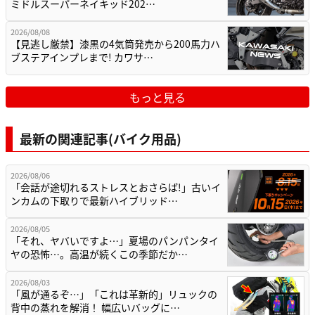
ミドルスーパーネイキッド202…
2026/08/08
【見逃し厳禁】漆黒の4気筒発売から200馬力ハ
ブステアインプレまで! カワサ…
もっと見る
最新の関連記事(バイク用品)
2026/08/06
「会話が途切れるストレスとおさらば!」古いイ
ンカムの下取りで最新ハイブリッド…
2026/08/05
「それ、ヤバいですよ…」夏場のパンパンタイ
ヤの恐怖…。高温が続くこの季節だか…
2026/08/03
「風が通るぞ…」「これは革新的」リュックの
背中の蒸れを解消！ 幅広いバッグに…