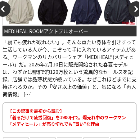
MEDiHEAL ROOMアクトプルオーバー
「寝ても疲れが取れない」。そんな重たい身体を引きずって
生活している人が今、こぞって手に入れているアイテムがあ
る。ワークマンのリカバリーウェア「MEDiHEAL®(メディヒ
ール)」だ。2026年2月10日に販売開始された春夏モデル
は、わずか1週間で約120万枚という驚異的なセールスを記
録。店舗では品薄状態が続いている。なぜこれほどまでに支
持されるのか。その「安さ以上の価値」と、気になる「再入
荷情報」 […]
【この記事を最初から読む】
「着るだけで疲労回復」を1900円で。爆売れ中のワークマン
「メディヒール」が売り切れでも”買い”な理由