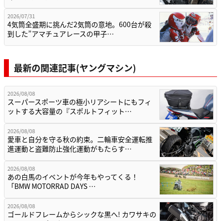
2026/07/31
4気筒全盛期に挑んだ2気筒の意地。600台が殺
到した”アマチュアレースの甲子…
最新の関連記事(ヤングマシン)
2026/08/08
スーパースポーツ車の極小リアシートにもフィ
ットする大容量の『スポルトフィット…
2026/08/08
愛車と自分を守る秋の約束。二輪車安全運転推
進運動と盗難防止強化運動がもたらす…
2026/08/08
あの白馬のイベントが今年もやってくる！
「BMW MOTORRAD DAYS …
2026/08/08
ゴールドフレームからシックな黒へ! カワサキの