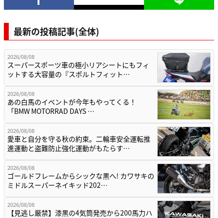
最新の投稿記事(全体)
2026/08/08
スーパースポーツ車の極小リアシートにもフィ
ットする大容量の『スポルトフィット…
2026/08/08
あの白馬のイベントが今年もやってくる！
「BMW MOTORRAD DAYS …
2026/08/08
愛車と自分を守る秋の約束。二輪車安全運転推
進運動と盗難防止強化運動がもたらす…
2026/08/08
ゴールドフレームからシックな黒へ! カワサキの
ミドルスーパーネイキッド202…
2026/08/08
【見逃し厳禁】漆黒の4気筒発売から200馬力ハ