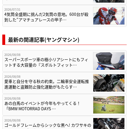
2026/07/31
4気筒全盛期に挑んだ2気筒の意地。600台が殺
到した”アマチュアレースの甲子…
最新の関連記事(ヤングマシン)
2026/08/08
スーパースポーツ車の極小リアシートにもフィ
ットする大容量の『スポルトフィット…
2026/08/08
愛車と自分を守る秋の約束。二輪車安全運転推
進運動と盗難防止強化運動がもたらす…
2026/08/08
あの白馬のイベントが今年もやってくる！
「BMW MOTORRAD DAYS …
2026/08/08
ゴールドフレームからシックな黒へ! カワサキの