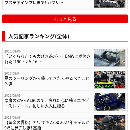
ブステアインプレまで! カワサ…
もっと見る
人気記事ランキング(全体)
2026/08/06
「いくらなんでも大げさ過ぎ…」BMWに嘲笑さ
れた“190 E 2.5-16 …
2026/08/04
夏のツーリングから帰ってきたらやるべきこと
３選
2026/08/05
悪魔のZからAE86まで、疲れた心に蘇るエキゾ
ーストノート。忙しい大人に贈る…
2026/08/06
【黄金の骨格】カワサキ Z250 2027年モデルが
9/5に発売決定! 高級…