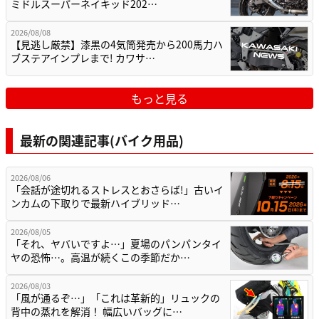
ミドルスーパーネイキッド202…
2026/08/08
【見逃し厳禁】漆黒の4気筒発売から200馬力ハ
ブステアインプレまで! カワサ…
もっと見る
最新の関連記事(バイク用品)
2026/08/06
「会話が途切れるストレスとおさらば!」古いイ
ンカムの下取りで最新ハイブリッド…
2026/08/05
「それ、ヤバいですよ…」夏場のパンパンタイ
ヤの恐怖…。高温が続くこの季節だか…
2026/08/03
「風が通るぞ…」「これは革新的」リュックの
背中の蒸れを解消！ 幅広いバッグに…