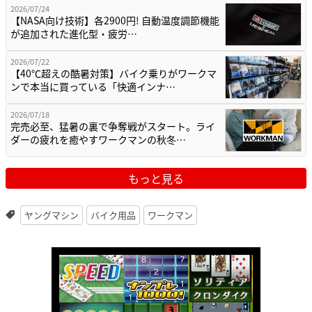
2026/07/24
【NASA向け技術】各2900円! 自動温度調節機能
が追加された進化型・疲労…
2026/07/22
【40℃超えの酷暑対策】バイク乗りがワークマ
ンで本当に買っている「快適インナ…
2026/07/18
完売必至、猛暑の裏で争奪戦がスタート。ライ
ダーの疲れを癒やすワークマンの秋冬…
もっと見る
ヤングマシン
バイク用品
ワークマン