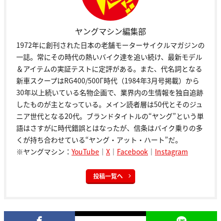
ヤングマシン編集部
1972年に創刊された日本の老舗モーターサイクルマガジンの
一誌。常にその時代の熱いバイク達を追い続け、最新モデル
＆アイテムの実証テストに定評がある。また、代名詞となる
新車スクープはRG400/500Γ時代（1984年3月号掲載）から
30年以上続いている名物企画で、業界内の生情報を独自追跡
したものが主となっている。メイン読者層は50代とそのジュ
ニア世代となる20代。ブランドタイトルの“ヤング”という単
語はさすがに時代錯誤とはなったが、信条はバイク乗りの多
くが持ち合わせている“ヤング・アット・ハート”だ。
※ヤングマシン：
YouTube
｜
X
｜
Facebook
｜
Instagram
投稿一覧へ