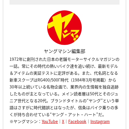
ヤングマシン編集部
1972年に創刊された日本の老舗モーターサイクルマガジンの
一誌。常にその時代の熱いバイク達を追い続け、最新モデル
＆アイテムの実証テストに定評がある。また、代名詞となる
新車スクープはRG400/500Γ時代（1984年3月号掲載）から
30年以上続いている名物企画で、業界内の生情報を独自追跡
したものが主となっている。メイン読者層は50代とそのジュ
ニア世代となる20代。ブランドタイトルの“ヤング”という単
語はさすがに時代錯誤とはなったが、信条はバイク乗りの多
くが持ち合わせている“ヤング・アット・ハート”だ。
※ヤングマシン：
YouTube
｜
X
｜
Facebook
｜
Instagram