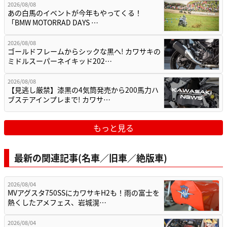
2026/08/08
あの白馬のイベントが今年もやってくる！
「BMW MOTORRAD DAYS …
2026/08/08
ゴールドフレームからシックな黒へ! カワサキの
ミドルスーパーネイキッド202…
2026/08/08
【見逃し厳禁】漆黒の4気筒発売から200馬力ハ
ブステアインプレまで! カワサ…
もっと見る
最新の関連記事(名車／旧車／絶版車)
2026/08/04
MVアグスタ750SSにカワサキH2も！雨の富士を
熱くしたアメフェス、岩城滉…
2026/08/04