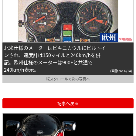
北米仕様のメーターはビキニカウルにビルトイ
ンされ、速度計は150マイルと240km/hを併
記。欧州仕様のメーターは900Fと共通で
240km/h表示。
(画像 No.6/14)
縦スクロールで次の写真へ
記事へ戻る