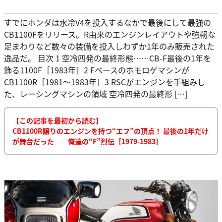
すでにホンダは水冷V4を投入するなかで最後にして最強の
CB1100Fをリリース。R由来のエンジンレイアウトや強靭な
足まわりなど数々の装備を投入しわずか1年のみ販売された
逸品だ。 目次 1 空冷四発の最終形態……CB-F最後の1年を
飾る1100F［1983年］2 Fベースのホモロゲマシンが
CB1100R［1981～1983年］3 RSCがエンジンを手組みし
た、レーシングマシンの領域 空冷四発の最終形 […]
【この記事を最初から読む】
CB1100R譲りのエンジンを持つ“エフ”の頂点！ 最後の1年だけ
が舞台だった──俺達の“F”烈伝［1979-1983］