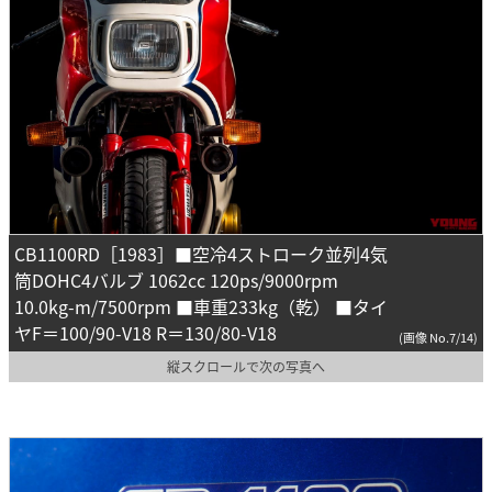
CB1100RD［1983］■空冷4ストローク並列4気
筒DOHC4バルブ 1062cc 120ps/9000rpm
10.0kg-m/7500rpm ■車重233kg（乾） ■タイ
ヤF＝100/90-V18 R＝130/80-V18
(画像 No.7/14)
縦スクロールで次の写真へ