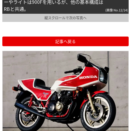
ーやライトは900Fを用いるが、他の基本構成は
RBと共通。
(画像 No.12/14)
縦スクロールで次の写真へ
記事へ戻る