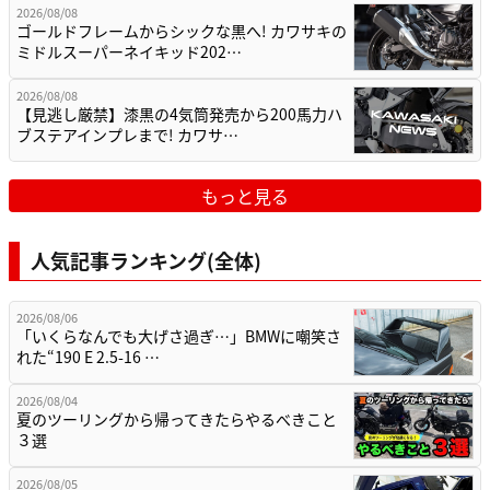
2026/08/08
ゴールドフレームからシックな黒へ! カワサキの
ミドルスーパーネイキッド202…
2026/08/08
【見逃し厳禁】漆黒の4気筒発売から200馬力ハ
ブステアインプレまで! カワサ…
もっと見る
人気記事ランキング(全体)
2026/08/06
「いくらなんでも大げさ過ぎ…」BMWに嘲笑さ
れた“190 E 2.5-16 …
2026/08/04
夏のツーリングから帰ってきたらやるべきこと
３選
2026/08/05