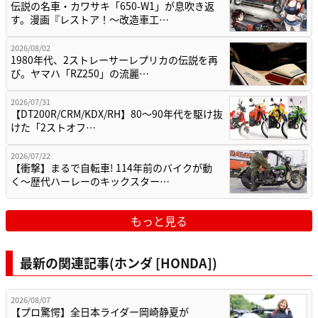
伝説の名車・カワサキ「650-W1」が息吹き返
す。漫画『レストア！～改造車工…
2026/08/02
1980年代、2ストレーサーレプリカの伝説を再
び。ヤマハ「RZ250」の流麗…
2026/07/31
【DT200R/CRM/KDX/RH】80〜90年代を駆け抜
けた「2ストオフ…
2026/07/22
【衝撃】まるで自転車! 114年前のバイクが動
く〜歴代ハーレーのキックスター…
もっと見る
最新の関連記事(ホンダ [HONDA])
2026/08/07
【プロ驚愕】全日本ライダー岡崎静夏が