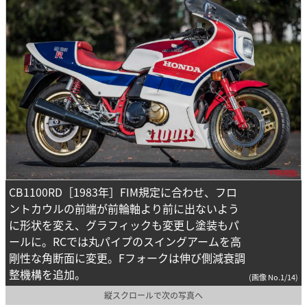
CB1100RD［1983年］FIM規定に合わせ、フロ
ントカウルの前端が前輪軸より前に出ないよう
に形状を変え、グラフィックも変更し塗装もパ
ールに。RCでは丸パイプのスイングアームを高
剛性な角断面に変更。Fフォークは伸び側減衰調
整機構を追加。
(画像 No.1/14)
縦スクロールで次の写真へ