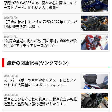
悪魔のZからAE86まで、疲れた心に蘇るエキゾ
ーストノート。忙しい大人に贈る…
2026/08/06
【黄金の骨格】カワサキ Z250 2027年モデルが
9/5に発売決定! 高級…
2026/07/31
4気筒全盛期に挑んだ2気筒の意地。600台が殺
到した”アマチュアレースの甲子…
最新の関連記事(ヤングマシン)
2026/08/08
スーパースポーツ車の極小リアシートにもフィ
ットする大容量の『スポルトフィット…
2026/08/08
愛車と自分を守る秋の約束。二輪車安全運転推
進運動と盗難防止強化運動がもたらす…