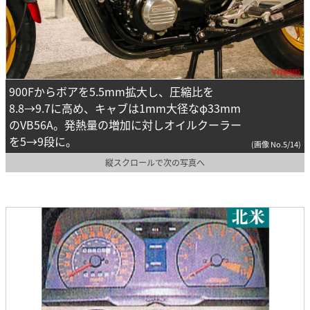
900Fからボアを5.5mm拡大し、圧縮比を
8.8→9.7に高め、キャブは1mm大径なφ33mm
のVB56A。発熱量の増加に対しオイルクーラー
を5→9段に。
(画像 No.5/14)
縦スクロールで次の写真へ