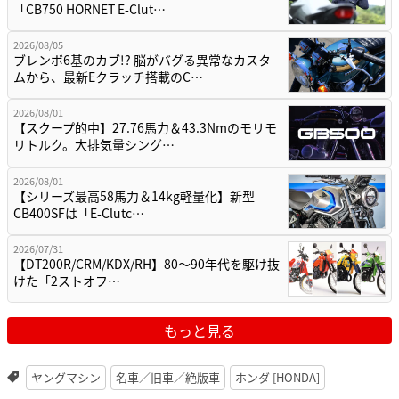
「CB750 HORNET E-Clut…
2026/08/05
ブレンボ6基のカブ!? 脳がバグる異常なカスタ
ムから、最新Eクラッチ搭載のC…
2026/08/01
【スクープ的中】27.76馬力＆43.3Nmのモリモ
リトルク。大排気量シング…
2026/08/01
【シリーズ最高58馬力＆14kg軽量化】新型
CB400SFは「E-Clutc…
2026/07/31
【DT200R/CRM/KDX/RH】80〜90年代を駆け抜
けた「2ストオフ…
もっと見る
ヤングマシン
名車／旧車／絶版車
ホンダ [HONDA]