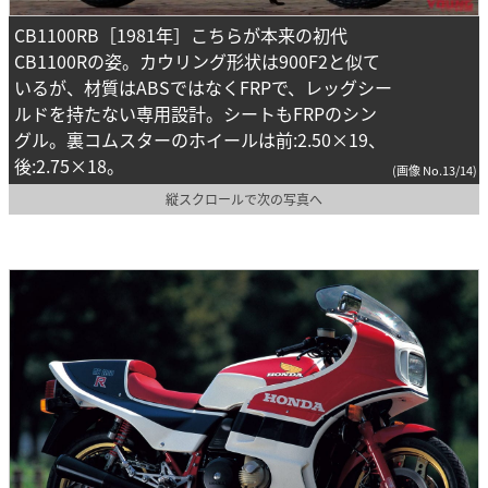
CB1100RB［1981年］こちらが本来の初代
CB1100Rの姿。カウリング形状は900F2と似て
いるが、材質はABSではなくFRPで、レッグシー
ルドを持たない専用設計。シートもFRPのシン
グル。裏コムスターのホイールは前:2.50×19、
後:2.75×18。
(画像 No.13/14)
縦スクロールで次の写真へ