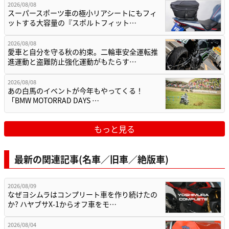
2026/08/08
スーパースポーツ車の極小リアシートにもフィ
ットする大容量の『スポルトフィット…
2026/08/08
愛車と自分を守る秋の約束。二輪車安全運転推
進運動と盗難防止強化運動がもたらす…
2026/08/08
あの白馬のイベントが今年もやってくる！
「BMW MOTORRAD DAYS …
もっと見る
最新の関連記事(名車／旧車／絶版車)
2026/08/09
なぜヨシムラはコンプリート車を作り続けたの
か? ハヤブサX-1からオフ車をモ…
2026/08/04