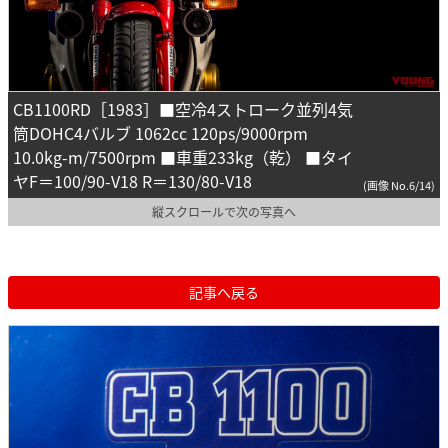
CB1100RD［1983］■空冷4ストローク並列4気
筒DOHC4バルブ 1062cc 120ps/9000rpm
10.0kg-m/7500rpm ■車重233kg（乾） ■タイ
ヤF＝100/90-V18 R＝130/80-V18
(画像 No.6/14)
縦スクロールで次の写真へ
記事へ戻る