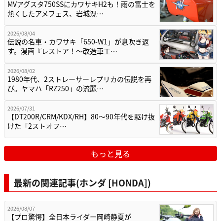
MVアグスタ750SSにカワサキH2も！雨の富士を
熱くしたアメフェス、岩城滉…
2026/08/04
伝説の名車・カワサキ「650-W1」が息吹き返
す。漫画『レストア！～改造車工…
2026/08/02
1980年代、2ストレーサーレプリカの伝説を再
び。ヤマハ「RZ250」の流麗…
2026/07/31
【DT200R/CRM/KDX/RH】80〜90年代を駆け抜
けた「2ストオフ…
もっと見る
最新の関連記事(ホンダ [HONDA])
2026/08/07
【プロ驚愕】全日本ライダー岡崎静夏が