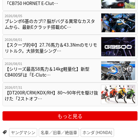
「CB750 HORNET E-Clut…
2026/08/05
ブレンボ6基のカブ!? 脳がバグる異常なカスタ
ムから、最新Eクラッチ搭載のC…
2026/08/01
【スクープ的中】27.76馬力＆43.3Nmのモリモ
リトルク。大排気量シング…
2026/08/01
【シリーズ最高58馬力＆14kg軽量化】新型
CB400SFは「E-Clutc…
2026/07/31
【DT200R/CRM/KDX/RH】80〜90年代を駆け抜
けた「2ストオフ…
もっと見る
ヤングマシン
名車／旧車／絶版車
ホンダ [HONDA]