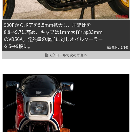
900Fからボアを5.5mm拡大し、圧縮比を
8.8→9.7に高め、キャブは1mm大径なφ33mm
のVB56A。発熱量の増加に対しオイルクーラー
を5→9段に。
(画像 No.5/14)
縦スクロールで次の写真へ