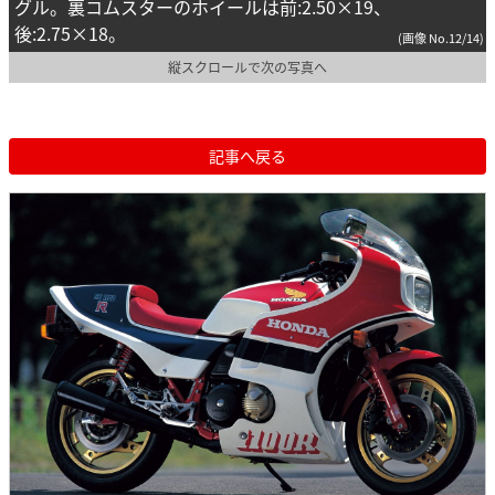
グル。裏コムスターのホイールは前:2.50×19、
後:2.75×18。
(画像 No.12/14)
縦スクロールで次の写真へ
記事へ戻る