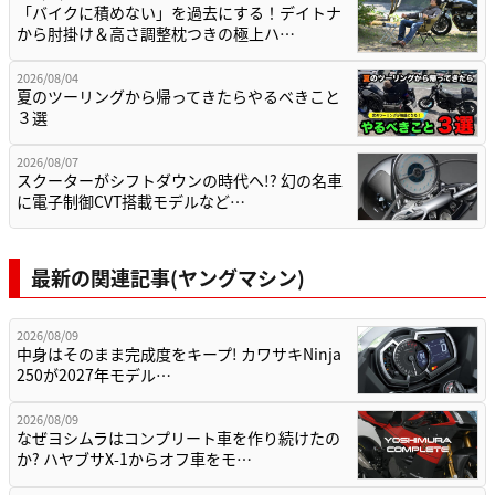
「バイクに積めない」を過去にする！デイトナ
から肘掛け＆高さ調整枕つきの極上ハ…
2026/08/04
夏のツーリングから帰ってきたらやるべきこと
３選
2026/08/07
スクーターがシフトダウンの時代へ!? 幻の名車
に電子制御CVT搭載モデルなど…
最新の関連記事(ヤングマシン)
2026/08/09
中身はそのまま完成度をキープ! カワサキNinja
250が2027年モデル…
2026/08/09
なぜヨシムラはコンプリート車を作り続けたの
か? ハヤブサX-1からオフ車をモ…