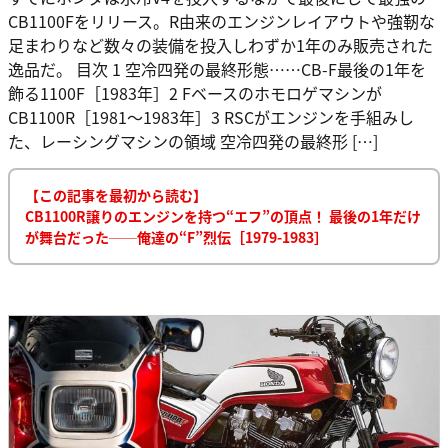
CB1100Fをリリース。R由来のエンジンレイアウトや強靭な
足まわりなど数々の装備を投入しわずか1年のみ販売された
逸品だ。 目次 1 空冷四発の最終形態……CB-F最後の1年を
飾る1100F［1983年］2 Fベースのホモロゲマシンが
CB1100R［1981～1983年］3 RSCがエンジンを手組みし
た、レーシングマシンの領域 空冷四発の最終形 […]
【この記事を最初から読む】
CB1100R譲りのエンジンを持つ“エフ”の頂点！ 最後の1年だけ
が舞台だった──俺達の“F”烈伝［1979-1983］