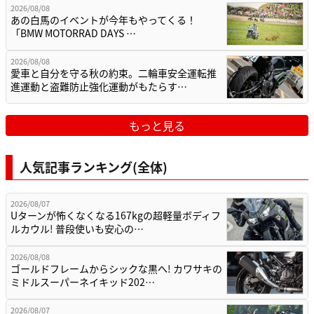
2026/08/08
あの白馬のイベントが今年もやってくる！
「BMW MOTORRAD DAYS …
2026/08/08
愛車と自分を守る秋の約束。二輪車安全運転推
進運動と盗難防止強化運動がもたらす…
もっと見る
人気記事ランキング(全体)
2026/08/07
Uターンが怖くなくなる167kgの超軽量ボディフ
ルカウル! 普段使いも安心の…
2026/08/08
ゴールドフレームからシックな黒へ! カワサキの
ミドルスーパーネイキッド202…
2026/08/07