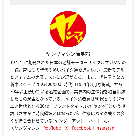
ヤングマシン編集部
1972年に創刊された日本の老舗モーターサイクルマガジンの
一誌。常にその時代の熱いバイク達を追い続け、最新モデル
＆アイテムの実証テストに定評がある。また、代名詞となる
新車スクープはRG400/500Γ時代（1984年3月号掲載）から
30年以上続いている名物企画で、業界内の生情報を独自追跡
したものが主となっている。メイン読者層は50代とそのジュ
ニア世代となる20代。ブランドタイトルの“ヤング”という単
語はさすがに時代錯誤とはなったが、信条はバイク乗りの多
くが持ち合わせている“ヤング・アット・ハート”だ。
※ヤングマシン：
YouTube
｜
X
｜
Facebook
｜
Instagram