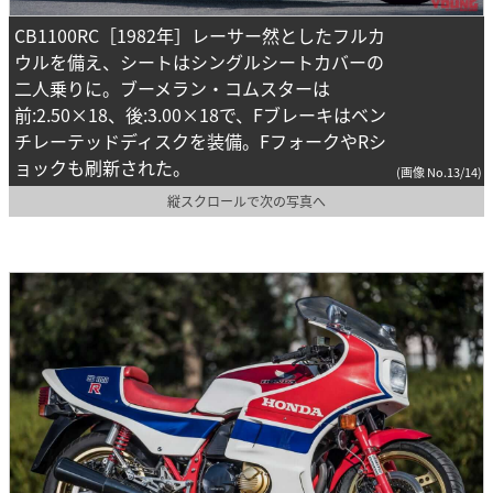
CB1100RC［1982年］レーサー然としたフルカ
ウルを備え、シートはシングルシートカバーの
二人乗りに。ブーメラン・コムスターは
前:2.50×18、後:3.00×18で、Fブレーキはベン
チレーテッドディスクを装備。FフォークやRシ
ョックも刷新された。
(画像 No.13/14)
縦スクロールで次の写真へ