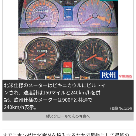
北米仕様のメーターはビキニカウルにビルトイ
ンされ、速度計は150マイルと240km/hを併
記。欧州仕様のメーターは900Fと共通で
240km/h表示。
(画像 No.1/14)
縦スクロールで次の写真へ
すでにホンダは水冷V4を投入するなかで最後にして最強の