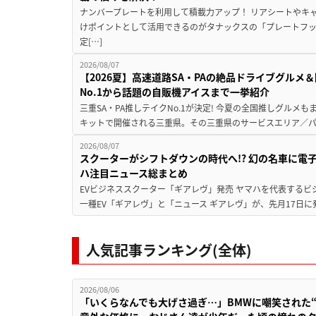
ナンバープレートを利用して積載力アップ！ リアシートやキ
けポイントとして活用できるのがタナックスの「プレートフ
定[…]
2026/08/07
【2026夏】高速道路SA・PAの絶品ドライブグル
No.1から話題の自販機アイスまで一挙紹介
三重SA・PA推しテイクNo.1が決定! 今夏の全国推しグルメ
キットで開催される三重県。その三重県のサービスエリア／パ
2026/08/07
スクーターがシフトダウンの時代へ!? 幻の名車に電
ハ注目ニュース総まとめ
EVビジネススクーター「ギアレヴ」発売 ヤマハを代表するビ
一種EV「ギアレヴ」と「ニュース ギアレヴ」が、先月17日に
人気記事ランキング(全体)
2026/08/06
「いくらなんでも大げさ過ぎ…」BMWに嘲笑された“190