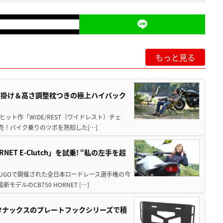
もっと見る
肘掛け＆高さ調整枕つきの極上ハイバック
ット作「WIDE/REST（ワイドレスト）チェ
発売！バイク乗りのツボを熟知した[…]
T E-Clutch」を試乗! “私の左手を超
SUGOで開催された全日本ロードレース選手権の今
ルのCB750 HORNET […]
！タナックスのプレートフックシリーズで積