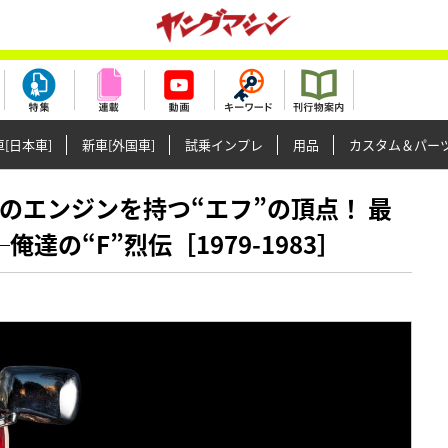
[日本車]
新車[外国車]
試乗インプレ
用品
カスタム＆パー
0R譲りのエンジンを持つ“エフ”の頂点！ 最
達の“F”烈伝［1979-1983］