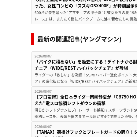
った、女性コンビの「スズキGSX400E」が特別展示
600台が夢を追った”アマチュアの甲子園”と彼女たちの夏 19
レース」は、またたく間にバイクブームに沸く若者たちの情熱の
最新の関連記事(ヤングマシン)
2026/08/07
「バイクに積めない」を過去にする！デイトナから
チェア『WIDE/REST ハイバックチェア』が登場
ライダーの「欲しい」を凝縮！5つのハイパー進化ポイント 大ヒ
ア」の進化版となる『WIDE/REST ハイバックチェア』が新
2026/08/07
【プロ驚愕】全日本ライダー岡崎静夏が「CB750 HORNE
えた”電スロ協調シフトダウンの衝撃
滑らかシフトダウンにプロレーサーも嫉妬!? スポーツランド
季初レースを、表彰台圏内まで一歩届かず4位で終えた直後、最新モデ
2026/08/07
【TANAX】荷掛けフックとプレートガードの両立