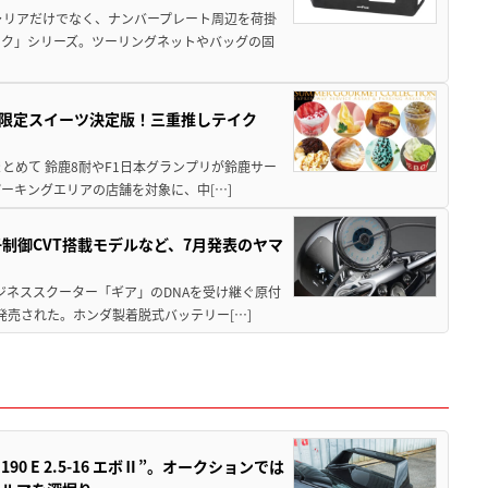
ャリアだけでなく、ナンバープレート周辺を荷掛
ック」シリーズ。ツーリングネットやバッグの固
メ＆限定スイーツ決定版！三重推しテイク
もまとめて 鈴鹿8耐やF1日本グランプリが鈴鹿サー
ーキングエリアの店舗を対象に、中[…]
子制御CVT搭載モデルなど、7月発表のヤマ
ジネススクーター「ギア」のDNAを受け継ぐ原付
発売された。ホンダ製着脱式バッテリー[…]
 E 2.5-16 エボⅡ”。オークションでは