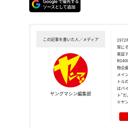
この記事を書いた人／メディア
19
常に
実証
RG4
物企
メイ
トル
はバ
ヤングマシン編集部
ト”だ
※ヤ