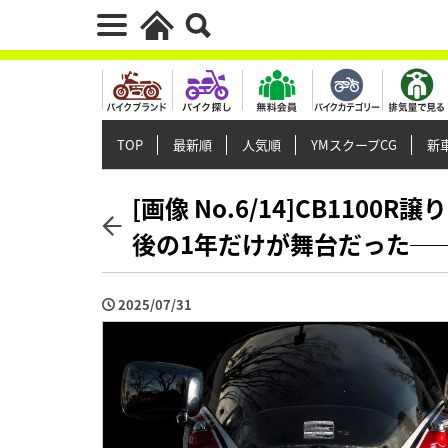
TOP
最新順
人気順
YMスクープCG
新車
[画像 No.6/14]CB110
後の1年だけが舞台だった──俺
2025/07/31