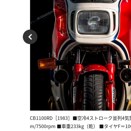
CB1100RD［1983］■空冷4ストローク並列4気筒DOHC
m/7500rpm ■車重233kg（乾） ■タイヤF＝100/9