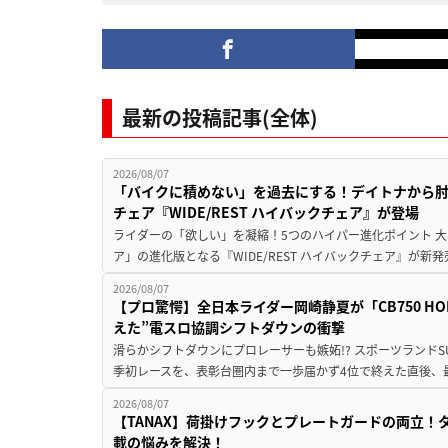
最新の投稿記事(全体)
2026/08/07
「バイクに積めない」を過去にする！デイトナから
チェア『WIDE/REST ハイバックチェア』が登場
ライダーの「欲しい」を凝縮！5つのハイパー進化ポイント 大ヒ
ア」の進化版となる『WIDE/REST ハイバックチェア』が新
2026/08/07
【プロ驚愕】全日本ライダー岡崎静夏が「CB750 HORNE
えた”電スロ協調シフトダウンの衝撃
滑らかシフトダウンにプロレーサーも嫉妬!? スポーツランド
季初レースを、表彰台圏内まで一歩届かず4位で終えた直後、最新モデ
2026/08/07
【TANAX】荷掛けフックとプレートガードの両立
載の悩みを解決！