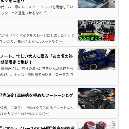
クルマを深堀り
80年代、ハコ車のレースでヨーロッパを席巻してい
5リッターへと進化させるなど「[…]
と疲れから「早くバイクをガレージにしまいたい」と
ていたり、発汗によるヘルメットやジ[…]
トノート。忙しい大人に贈る「あの頃の熱
に期間限定で集結！
を鷲掴みにし、熱狂の渦へと巻き込んだ名作たち
の狼』。主人公・風吹裕矢が駆る「ロータス ヨ
5に発売決定! 高級感を極めたツートーンとグ
骨格」にあり! 「250ccクラスのネイキッドなん
ワサキのZ250の2027[…]
た”アマチュアレースの甲子園”鈴鹿4耐を彩