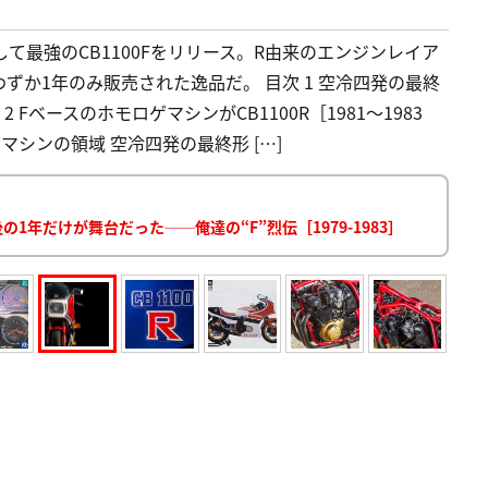
て最強のCB1100Fをリリース。R由来のエンジンレイア
か1年のみ販売された逸品だ。 目次 1 空冷四発の最終
2 FベースのホモロゲマシンがCB1100R［1981～1983
マシンの領域 空冷四発の最終形 […]
の1年だけが舞台だった──俺達の“F”烈伝［1979-1983］