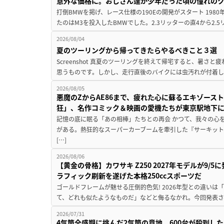
意外な価格に。おじさん達が少年だった頃の憧れの
打倒BMWを掲げ、レース仕様の190Eの開発がスタート 19
たのはM3を投入したBMWでした。2.3リッターの直4から2.
2026/08/04
夏のツーリングから帰ってきたらやるべきこと３選
Screenshot 真夏のツーリングを終えて帰宅すると、暑さ
思うものです。しかし、走行直後のバイクには虫汚れが付着し
2026/08/05
悪魔のZからAE86まで、疲れた心に蘇るエキゾース
狂」、名作コミック＆映画の愛機たちが東京駅地下
記憶の底に眠る「あの相棒」たちとの再会 かつて、我々の心
がある。熱狂的なスーパーカーブームを牽引した『サーキット
[…]
2026/08/06
【黄金の骨格】カワサキ Z250 2027年モデルが9/
ラフィック刷新を遂げた本格250ccスポーツだ
ゴールドフレームが魅せる圧倒的色気! 2026年型との違いは「
て、どれも似たようなものだ」などと侮るなかれ。今回発表されたカ
2026/07/31
4気筒全盛期に挑んだ2気筒の意地。600台が殺到し