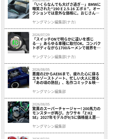
「いくらなんでも大げさ過ぎ…」BMWに
嘲笑された“190 E 2.5-16 エボⅡ”。オー
クションでは意外な価格に。おじさん達
が少年だった頃の憧れのクルマを深堀り
ヤングマシン編集部(ナカ)
2026/07/29
「スイッチONで明らかに違いを感じ
る…」あらゆる車種に取付OK。コンパク
トボディながら1700ルーメンで視界を確
保する［デイトナ・LEDフォグランプユ
ニット プレシャスレイ スモール］
ヤングマシン編集部(ナカ)
2026/08/05
悪魔のZからAE86まで、疲れた心に蘇る
エキゾーストノート。忙しい大人に贈る
「あの頃の熱狂」、名作コミック＆映画
の愛機たちが東京駅地下に期間限定で集
結！
ヤングマシン編集部
2026/08/05
驚異のスーパーチャージャー! 200馬力の
モンスターが再び。カワサキ「Z H2
SE」2027年モデルが9/5に価格据え置き
で発売
ヤングマシン編集部
2026/07/31