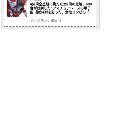
4気筒全盛期に挑んだ2気筒の意地。600
台が殺到した”アマチュアレースの甲子
園”鈴鹿4耐を彩った、女性コンビの「ス
ズキGSX400E」が特別展示開始
ヤングマシン編集部