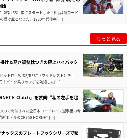
開始
80（昭和55）年にスタートした「鈴鹿4耐ロード
受け皿となった。1980年代後半[…]
もっと見る
肘掛け＆高さ調整枕つきの極上ハイバック
ット作「WIDE/REST（ワイドレスト）チェ
発売！バイク乗りのツボを熟知した[…]
T E-Clutch」を試乗! “私の左手を超
SUGOで開催された全日本ロードレース選手権の今
ルのCB750 HORNET […]
！タナックスのプレートフックシリーズで積