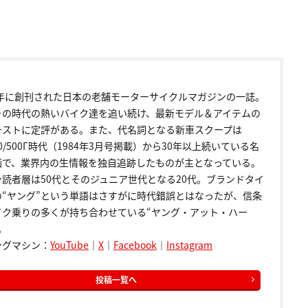
72年に創刊された日本の老舗モーターサイクルマガジンの一誌。
その時代の熱いバイク達を追い続け、最新モデル＆アイテムの
テストに定評がある。また、代名詞となる新車スクープは
00/500Γ時代（1984年3月号掲載）から30年以上続いている名
画で、業界内の生情報を独自追跡したものが主となっている。
ン読者層は50代とそのジュニア世代となる20代。ブランドタイ
の“ヤング”という単語はさすがに時代錯誤とはなったが、信条
イク乗りの多くが持ち合わせている“ヤング・アット・ハー
。
ングマシン：
YouTube
｜
X
｜
Facebook
｜
Instagram
投稿一覧へ