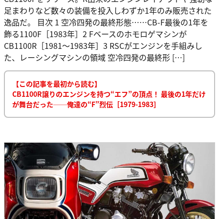
足まわりなど数々の装備を投入しわずか1年のみ販売された
逸品だ。 目次 1 空冷四発の最終形態……CB-F最後の1年を
飾る1100F［1983年］2 Fベースのホモロゲマシンが
CB1100R［1981～1983年］3 RSCがエンジンを手組みし
た、レーシングマシンの領域 空冷四発の最終形 […]
【この記事を最初から読む】
CB1100R譲りのエンジンを持つ“エフ”の頂点！ 最後の1年だけ
が舞台だった──俺達の“F”烈伝［1979-1983］