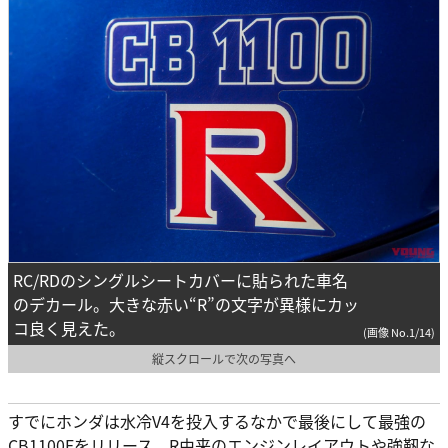
RC/RDのシングルシートカバーに貼られた車名
のデカール。大きな赤い“R”の文字が異様にカッ
コ良く見えた。
(画像 No.1/14)
縦スクロールで次の写真へ
すでにホンダは水冷V4を投入するなかで最後にして最強の
CB1100Fをリリース。R由来のエンジンレイアウトや強靭な