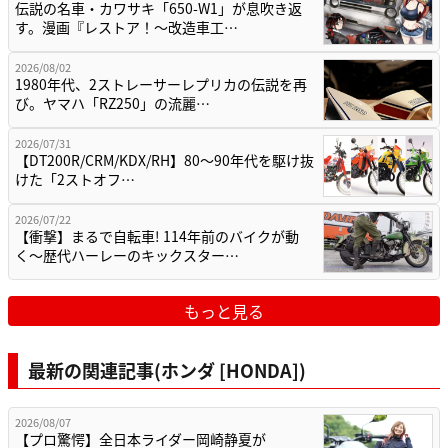
伝説の名車・カワサキ「650-W1」が息吹き返
す。漫画『レストア！～改造車工…
2026/08/02
1980年代、2ストレーサーレプリカの伝説を再
び。ヤマハ「RZ250」の流麗…
2026/07/31
【DT200R/CRM/KDX/RH】80〜90年代を駆け抜
けた「2ストオフ…
2026/07/22
【衝撃】まるで自転車! 114年前のバイクが動
く〜歴代ハーレーのキックスター…
もっと見る
最新の関連記事(ホンダ [HONDA])
2026/08/07
【プロ驚愕】全日本ライダー岡崎静夏が