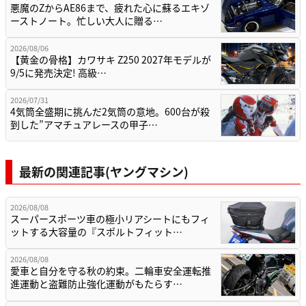
悪魔のZからAE86まで、疲れた心に蘇るエキゾ
ーストノート。忙しい大人に贈る…
2026/08/06
【黄金の骨格】カワサキ Z250 2027年モデルが
9/5に発売決定! 高級…
2026/07/31
4気筒全盛期に挑んだ2気筒の意地。600台が殺
到した”アマチュアレースの甲子…
最新の関連記事(ヤングマシン)
2026/08/08
スーパースポーツ車の極小リアシートにもフィ
ットする大容量の『スポルトフィット…
2026/08/08
愛車と自分を守る秋の約束。二輪車安全運転推
進運動と盗難防止強化運動がもたらす…