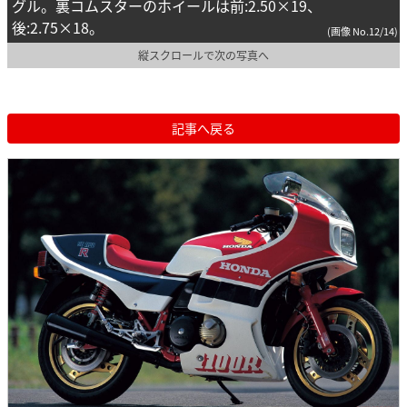
グル。裏コムスターのホイールは前:2.50×19、
後:2.75×18。
(画像 No.12/14)
縦スクロールで次の写真へ
記事へ戻る