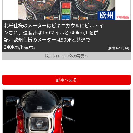
北米仕様のメーターはビキニカウルにビルトイ
ンされ、速度計は150マイルと240km/hを併
記。欧州仕様のメーターは900Fと共通で
240km/h表示。
(画像 No.6/14)
縦スクロールで次の写真へ
記事へ戻る