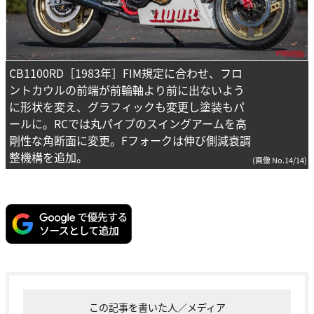
CB1100RD［1983年］FIM規定に合わせ、フロ
ントカウルの前端が前輪軸より前に出ないよう
に形状を変え、グラフィックも変更し塗装もパ
ールに。RCでは丸パイプのスイングアームを高
剛性な角断面に変更。Fフォークは伸び側減衰調
整機構を追加。
(画像 No.14/14)
この記事を書いた人／メディア