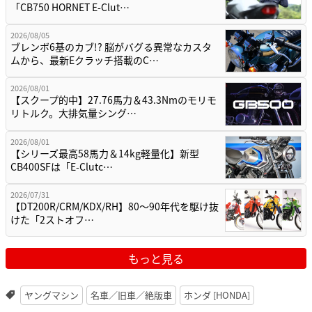
「CB750 HORNET E-Clut…
2026/08/05
ブレンボ6基のカブ!? 脳がバグる異常なカスタ
ムから、最新Eクラッチ搭載のC…
2026/08/01
【スクープ的中】27.76馬力＆43.3Nmのモリモ
リトルク。大排気量シング…
2026/08/01
【シリーズ最高58馬力＆14kg軽量化】新型
CB400SFは「E-Clutc…
2026/07/31
【DT200R/CRM/KDX/RH】80〜90年代を駆け抜
けた「2ストオフ…
もっと見る
ヤングマシン
名車／旧車／絶版車
ホンダ [HONDA]