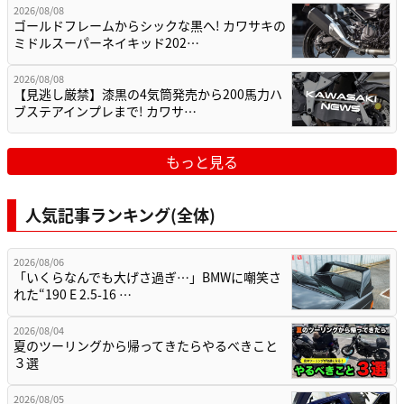
2026/08/08
ゴールドフレームからシックな黒へ! カワサキの
ミドルスーパーネイキッド202…
2026/08/08
【見逃し厳禁】漆黒の4気筒発売から200馬力ハ
ブステアインプレまで! カワサ…
もっと見る
人気記事ランキング(全体)
2026/08/06
「いくらなんでも大げさ過ぎ…」BMWに嘲笑さ
れた“190 E 2.5-16 …
2026/08/04
夏のツーリングから帰ってきたらやるべきこと
３選
2026/08/05