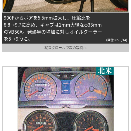
900Fからボアを5.5mm拡大し、圧縮比を
8.8→9.7に高め、キャブは1mm大径なφ33mm
のVB56A。発熱量の増加に対しオイルクーラー
を5→9段に。
(画像 No.5/14)
縦スクロールで次の写真へ