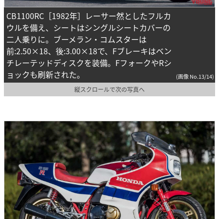
CB1100RC［1982年］レーサー然としたフルカ
ウルを備え、シートはシングルシートカバーの
二人乗りに。ブーメラン・コムスターは
前:2.50×18、後:3.00×18で、Fブレーキはベン
チレーテッドディスクを装備。FフォークやRシ
ョックも刷新された。
(画像 No.13/14)
縦スクロールで次の写真へ