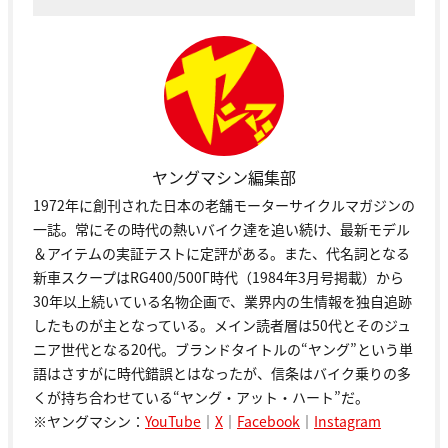
ヤングマシン編集部
1972年に創刊された日本の老舗モーターサイクルマガジンの
一誌。常にその時代の熱いバイク達を追い続け、最新モデル
＆アイテムの実証テストに定評がある。また、代名詞となる
新車スクープはRG400/500Γ時代（1984年3月号掲載）から
30年以上続いている名物企画で、業界内の生情報を独自追跡
したものが主となっている。メイン読者層は50代とそのジュ
ニア世代となる20代。ブランドタイトルの“ヤング”という単
語はさすがに時代錯誤とはなったが、信条はバイク乗りの多
くが持ち合わせている“ヤング・アット・ハート”だ。
※ヤングマシン：
YouTube
｜
X
｜
Facebook
｜
Instagram