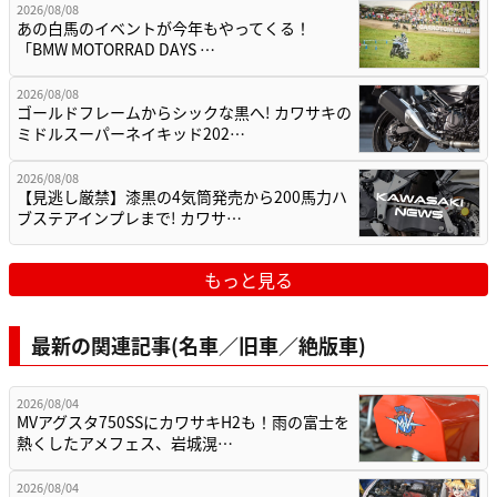
2026/08/08
あの白馬のイベントが今年もやってくる！
「BMW MOTORRAD DAYS …
2026/08/08
ゴールドフレームからシックな黒へ! カワサキの
ミドルスーパーネイキッド202…
2026/08/08
【見逃し厳禁】漆黒の4気筒発売から200馬力ハ
ブステアインプレまで! カワサ…
もっと見る
最新の関連記事(名車／旧車／絶版車)
2026/08/04
MVアグスタ750SSにカワサキH2も！雨の富士を
熱くしたアメフェス、岩城滉…
2026/08/04