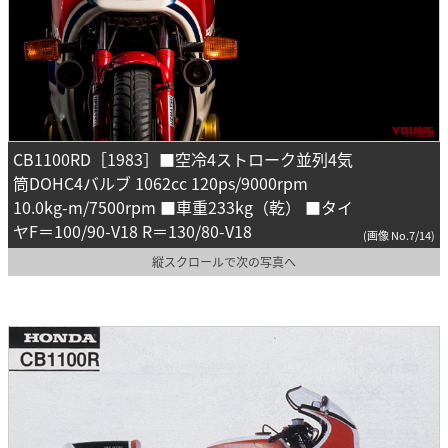
CB1100RD［1983］■空冷4ストローク並列4気
筒DOHC4バルブ 1062cc 120ps/9000rpm
10.0kg-m/7500rpm ■車重233kg（乾） ■タイ
ヤF＝100/90-V18 R＝130/80-V18
(画像 No.7/14)
縦スクロールで次の写真へ