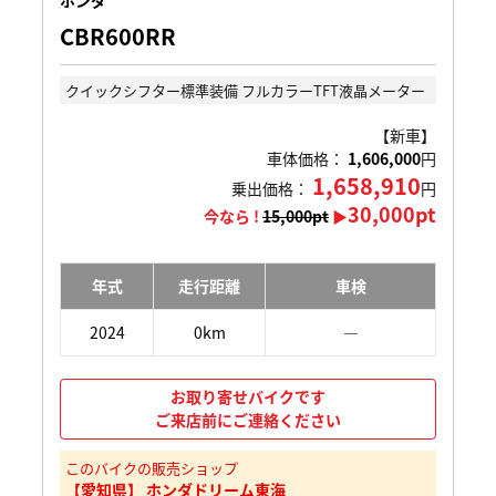
ホンダ
CBR600RR
クイックシフター標準装備 フルカラーTFT液晶メーター
【新車】
車体価格：
1,606,000
円
1,658,910
乗出価格：
円
30,000pt
今なら !
15,000pt
▶
年式
走行距離
車検
2024
0km
―
お取り寄せバイクです
ご来店前にご連絡ください
このバイクの販売ショップ
【愛知県】 ホンダドリーム東海