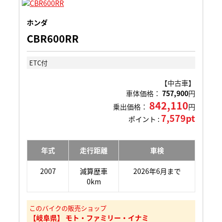
ホンダ
CBR600RR
ETC付
【中古車】
車体価格：
757,900
円
842,110
乗出価格：
円
7,579pt
ポイント :
年式
走行距離
車検
2007
減算歴車
2026年6月まで
0km
このバイクの販売ショップ
【岐阜県】 モト・ファミリー・イナミ