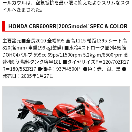
ールカウルは、空気抵抗を最小限に抑えたよりスリムなスタ
イルへ変更された。
HONDA CBR600RR[2005model]SPEC & COLOR
主要諸元■全長2010 全幅695 全高1115 軸距1395 シート高
820(各mm) 車重199kg(装備) ■水冷4ストローク並列4気筒
DOHC4バルブ 599cc 69ps/11500rpm 5.2kg-m/8500rpm 変
速機6段 燃料タンク容量18L ■タイヤサイズF＝120/70ZR17
R＝180/55ZR17 ●価格：93万4500円 ●色：赤、銀、黒 ●
発売日：2005年1月27日