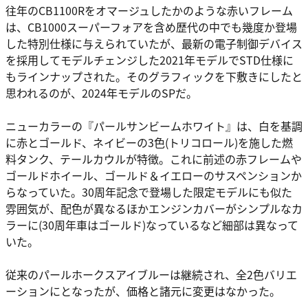
往年のCB1100Rをオマージュしたかのような赤いフレーム
は、CB1000スーパーフォアを含め歴代の中でも幾度か登場
した特別仕様に与えられていたが、最新の電子制御デバイス
を採用してモデルチェンジした2021年モデルでSTD仕様に
もラインナップされた。そのグラフィックを下敷きにしたと
思われるのが、2024年モデルのSPだ。
ニューカラーの『パールサンビームホワイト』は、白を基調
に赤とゴールド、ネイビーの3色(トリコロール)を施した燃
料タンク、テールカウルが特徴。これに前述の赤フレームや
ゴールドホイール、ゴールド＆イエローのサスペンションか
らなっていた。30周年記念で登場した限定モデルにも似た
雰囲気が、配色が異なるほかエンジンカバーがシンプルなカ
ラーに(30周年車はゴールド)なっているなど細部は異なって
いた。
従来のパールホークスアイブルーは継続され、全2色バリエ
ーションにとなったが、価格と諸元に変更はなかった。