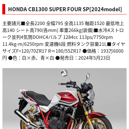
HONDA CB1300 SUPER FOUR SP[2024model]
主要諸元■全長2200 全幅795 全高1135 軸距1520 最低地上
高140 シート高790(各mm) 車重266kg(装備)■水冷4ストロ
ーク並列4気筒DOHC4バルブ 1284cc 113ps/7750rpm
11.4kg-m/6250rpm 変速機6段 燃料タンク容量21L■タイヤ
サイズF=120/70ZR17 R＝180/55ZR17 ●価格：193万6000
円 ●色：白×赤、青×白 ●発売日：2024年5月23日