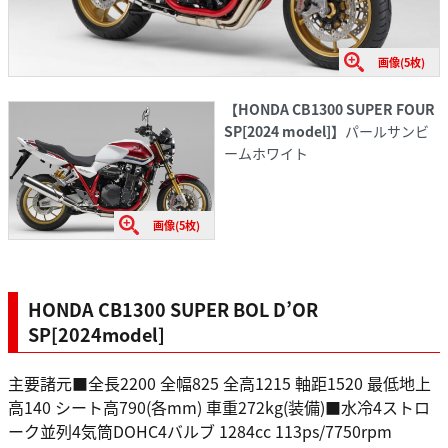
画像(5枚)
【HONDA CB1300 SUPER FOUR
SP[2024 model]】
パールサンビ
ームホワイト
画像(5枚)
HONDA CB1300 SUPER BOL D’OR
SP[2024model]
主要諸元■全長2200 全幅825 全高1215 軸距1520 最低地上
高140 シート高790(各mm) 車重272kg(装備)■水冷4ストロ
ーク並列4気筒DOHC4バルブ 1284cc 113ps/7750rpm