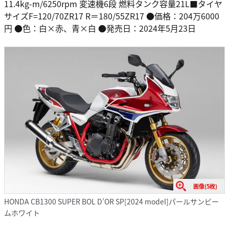
11.4kg-m/6250rpm 変速機6段 燃料タンク容量21L■タイヤ
サイズF=120/70ZR17 R＝180/55ZR17 ●価格：204万6000
円 ●色：白×赤、青×白 ●発売日：2024年5月23日
画像(5枚)
HONDA CB1300 SUPER BOL D’OR SP[2024 model]パールサンビー
ムホワイト