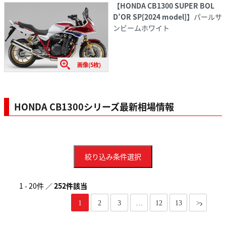
【HONDA CB1300 SUPER BOL
D’OR SP[2024 model]】
パールサ
ンビームホワイト
画像(5枚)
HONDA CB1300シリーズ最新相場情報
絞り込み条件選択
1 - 20件 ／
252件該当
1
2
3
…
12
13
>