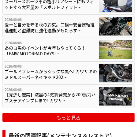
スーパースポーツ車の極小リアシートにもフィ
ットする大容量の『スポルトフィット…
2026/08/08
愛車と自分を守る秋の約束。二輪車安全運転推
進運動と盗難防止強化運動がもたらす…
2026/08/08
あの白馬のイベントが今年もやってくる！
「BMW MOTORRAD DAYS …
2026/08/08
ゴールドフレームからシックな黒へ! カワサキの
ミドルスーパーネイキッド202…
2026/08/08
【見逃し厳禁】漆黒の4気筒発売から200馬力ハ
ブステアインプレまで! カワサ…
もっと見る
最新の関連記事(メンテナンス＆レストア)