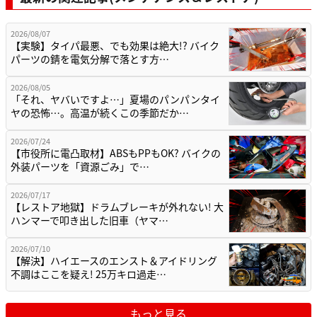
2026/08/07
【実験】タイパ最悪、でも効果は絶大!? バイク
パーツの錆を電気分解で落とす方…
2026/08/05
「それ、ヤバいですよ…」夏場のパンパンタイ
ヤの恐怖…。高温が続くこの季節だか…
2026/07/24
【市役所に電凸取材】ABSもPPもOK? バイクの
外装パーツを「資源ごみ」で…
2026/07/17
【レストア地獄】ドラムブレーキが外れない! 大
ハンマーで叩き出した旧車（ヤマ…
2026/07/10
【解決】ハイエースのエンスト＆アイドリング
不調はここを疑え! 25万キロ過走…
もっと見る