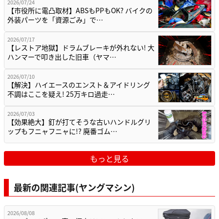
2026/07/24
【市役所に電凸取材】ABSもPPもOK? バイクの
外装パーツを「資源ごみ」で…
2026/07/17
【レストア地獄】ドラムブレーキが外れない! 大
ハンマーで叩き出した旧車（ヤマ…
2026/07/10
【解決】ハイエースのエンスト＆アイドリング
不調はここを疑え! 25万キロ過走…
2026/07/03
【効果絶大】釘が打てそうな古いハンドルグリ
ップもフニャフニャに!? 廃番ゴム…
もっと見る
最新の関連記事(ヤングマシン)
2026/08/08