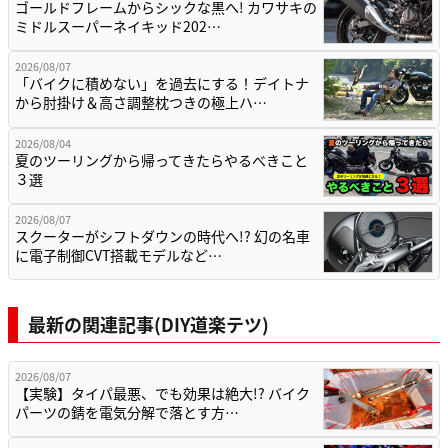
ゴールドフレームからシックな黒へ! カワサキの
ミドルスーパーネイキッド202…
2026/08/07
「バイクに積めない」を過去にする！デイトナ
から肘掛け＆高さ調整枕つきの極上ハ…
2026/08/04
夏のツーリングから帰ってきたらやるべきこと
３選
2026/08/07
スクーターがシフトダウンの時代へ!? 幻の名車
に電子制御CVT搭載モデルなど…
最新の関連記事(DIY道楽テツ)
2026/08/07
【実験】タイパ最悪、でも効果は絶大!? バイク
パーツの錆を電気分解で落とす方…