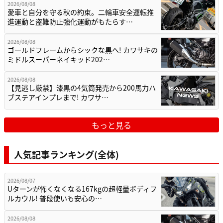
2026/08/08
愛車と自分を守る秋の約束。二輪車安全運転推
進運動と盗難防止強化運動がもたらす…
2026/08/08
ゴールドフレームからシックな黒へ! カワサキの
ミドルスーパーネイキッド202…
2026/08/08
【見逃し厳禁】漆黒の4気筒発売から200馬力ハ
ブステアインプレまで! カワサ…
もっと見る
人気記事ランキング(全体)
2026/08/07
Uターンが怖くなくなる167kgの超軽量ボディフ
ルカウル! 普段使いも安心の…
2026/08/08