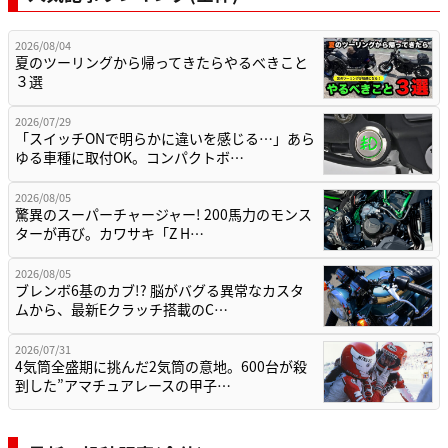
2026/08/04
夏のツーリングから帰ってきたらやるべきこと
３選
2026/07/29
「スイッチONで明らかに違いを感じる…」あら
ゆる車種に取付OK。コンパクトボ…
2026/08/05
驚異のスーパーチャージャー! 200馬力のモンス
ターが再び。カワサキ「Z H…
2026/08/05
ブレンボ6基のカブ!? 脳がバグる異常なカスタ
ムから、最新Eクラッチ搭載のC…
2026/07/31
4気筒全盛期に挑んだ2気筒の意地。600台が殺
到した”アマチュアレースの甲子…