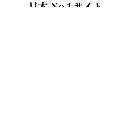
HOME
バイク／オートバイ［新車］
「違反じゃないの!?」「そん
ヤングマシンとは？
ご利用案内
執筆／編集メンバー
プライバシーポリシー
運営会社
お問い合せ
Copyright ©
NAIGAI PUBLISHING CO.,LTD.
All rights reserved.