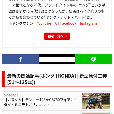
ニア世代となる20代。ブランドタイトルの“ヤング”という単
語はさすがに時代錯誤とはなったが、信条はバイク乗りの多
くが持ち合わせている“ヤング・アット・ハート”だ。
※ヤングマシン：
YouTube
｜
X
｜
Facebook
｜
Instagram
投稿一覧へ
最新の関連記事(ホンダ [HONDA] | 新型原付二種
[51〜125cc])
2026/07/30
【カスタム】モンキー125をCB750フォアに！
タイ・ミニモトから、50c…