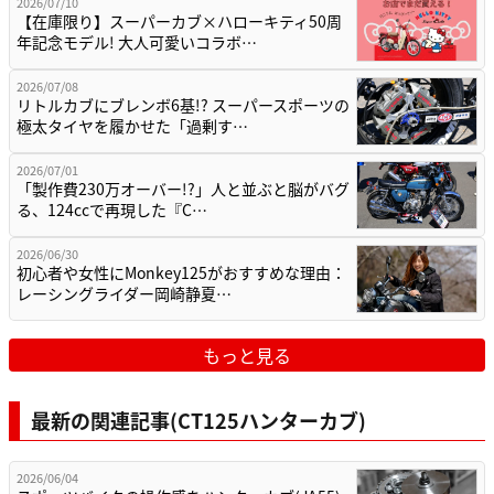
2026/07/10
【在庫限り】スーパーカブ×ハローキティ50周
年記念モデル! 大人可愛いコラボ…
2026/07/08
リトルカブにブレンボ6基!? スーパースポーツの
極太タイヤを履かせた「過剰す…
2026/07/01
「製作費230万オーバー!?」人と並ぶと脳がバグ
る、124ccで再現した『C…
2026/06/30
初心者や女性にMonkey125がおすすめな理由：
レーシングライダー岡崎静夏…
もっと見る
最新の関連記事(CT125ハンターカブ)
2026/06/04