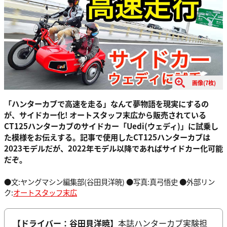
画像(7枚)
「ハンターカブで高速を走る」なんて夢物語を現実にするの
が、サイドカー化! オートスタッフ末広から販売されている
CT125ハンターカブのサイドカー「Uedi(ウェディ)」に試乗し
た模様をお伝えする。記事で使用したCT125ハンターカブは
2023モデルだが、2022年モデル以降であればサイドカー化可能
だぞ。
●文:ヤングマシン編集部(谷田貝洋暁) ●写真:真弓悟史 ●外部リン
ク:
オートスタッフ末広
【ドライバー：谷田貝洋暁】
本誌ハンターカブ実験担