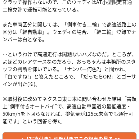
クラッチ操作もないので、このウェディはAT小型限定普通
二輪免許で運転可能となっている。
また車両区分に関しては、「側車付き二輪」で高速道路上の
区分は「軽自動車」。ウェディの場合、「軽二輪」登録でナ
ンバーは白となる。
…というわけで高速走行は問題ないハズなのだ。ところが、
よほどのレアケースなのだろう、おっちゃんは事務所のスタ
ッフの判断を仰いでいる。「ナンバー何色?」と聞かれ、
「白ですね!」と答えたところで、「だったらOK!」とゴーサ
インが出た(※)。
※取材後に改めてネクスコ東日本に問い合わせた結果「書類
上“側車付きオートバイ”で、高速自動車国道の最低速度・
50km/hを下回らなければ、排気量が125cc未満でも通行可
能です」という回答を得た
→【写真付き】画像付きでこの記事を見る >>