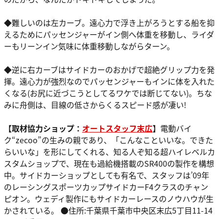
◆難しいのは左カーブ。遠心力で浮き上がろうとする船を抑
えるためにパッセンジャーがイン側へ体重を移動し、ライダ
ーもリーンイン気味に体重移動しながらターン。
◆逆に右カーブはサイドカーのおかげで超絶グリップ力を発
揮。遠心力が強烈なのでパッセンジャーもインに体を入れた
くなる(お尻に近づこうとしてるワケでは断じてない)。ちな
みに舟側は、目線の低さからくるスピード感が凄い!
【取材協力ショップ：
オートスタッフ末広
】
電動バイ
ク“zecoo”の生みの親であり、「こんなこといいな。できた
らいいな」を形にしてくれる、知る人ぞ知る超ハイレベルカ
スタムショップで、現在も過給機搭載のSR400の製作を構想
中。サイドカーショップとしても有名で、スタッフは’09年
のレーシングスポーツカップサイドカーF4クラスのチャン
ピオン。ウェディ製作にもサイドカーレースのノウハウが生
かされている。 ●住所:千葉県千葉市中央区末広5丁目11-14