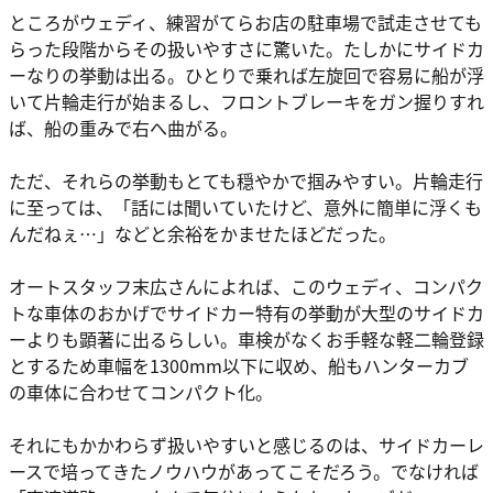
ところがウェディ、練習がてらお店の駐車場で試走させても
らった段階からその扱いやすさに驚いた。たしかにサイドカ
ーなりの挙動は出る。ひとりで乗れば左旋回で容易に船が浮
いて片輪走行が始まるし、フロントブレーキをガン握りすれ
ば、船の重みで右へ曲がる。
ただ、それらの挙動もとても穏やかで掴みやすい。片輪走行
に至っては、「話には聞いていたけど、意外に簡単に浮くも
んだねぇ…」などと余裕をかませたほどだった。
オートスタッフ末広さんによれば、このウェディ、コンパク
トな車体のおかげでサイドカー特有の挙動が大型のサイドカ
ーよりも顕著に出るらしい。車検がなくお手軽な軽二輪登録
とするため車幅を1300mm以下に収め、船もハンターカブ
の車体に合わせてコンパクト化。
それにもかかわらず扱いやすいと感じるのは、サイドカーレ
ースで培ってきたノウハウがあってこそだろう。でなければ