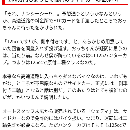
「それ、ナンシーシー!?」。予想通りというかなんという
か、高速道路の料金所でETCカードを手渡したところでおっ
ちゃんに待ったをかけられた。
「125ccです! が、側車付きです」と、あらかじめ用意して
いた回答を間髪入れず投げ返す。おっちゃんが疑問に思うの
は、当たり前。なんせ僕が跨っているのはCT125ハンターカ
ブ。つまりは125ccで原付二種クラスなのだ。
本来なら高速道路に入っちゃダメなバイクなのは、いわずも
がな。ところが不思議なものでサイドカー、正式には「側車
付き二輪」となると話は別だ。このあたりはとても複雑なの
だが、かいつまんで説明したい。
オートスタッフ末広から販売されている「ウェディ」は、サ
イドカーなので免許的にはバイク扱い。つまり、運転には二
輪免許が必要になる。ただハンターカブはそもそも125ccで