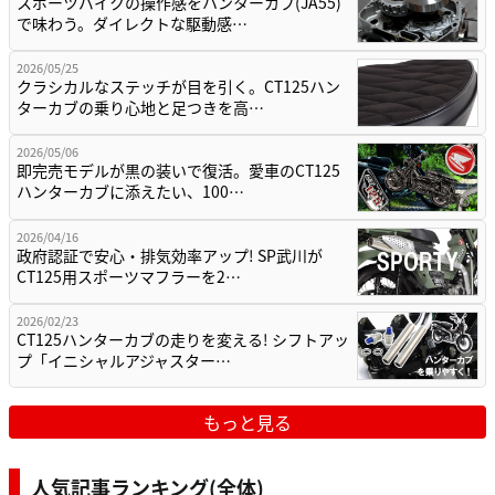
スポーツバイクの操作感をハンターカブ(JA55)
で味わう。ダイレクトな駆動感…
2026/05/25
クラシカルなステッチが目を引く。CT125ハン
ターカブの乗り心地と足つきを高…
2026/05/06
即完売モデルが黒の装いで復活。愛車のCT125
ハンターカブに添えたい、100…
2026/04/16
政府認証で安心・排気効率アップ! SP武川が
CT125用スポーツマフラーを2…
2026/02/23
CT125ハンターカブの走りを変える! シフトアッ
プ「イニシャルアジャスター…
もっと見る
人気記事ランキング(全体)