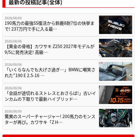
最新の投稿記事(全体)
2026/08/06
190馬力の最強SS復活から鈴鹿8耐7位の快挙ま
で! 237万円で手に入る最…
2026/08/06
【黄金の骨格】カワサキ Z250 2027年モデルが
9/5に発売決定! 高級…
2026/08/06
「いくらなんでも大げさ過ぎ…」BMWに嘲笑さ
れた“190 E 2.5-16 …
2026/08/06
「会話が途切れるストレスとおさらば!」古いイ
ンカムの下取りで最新ハイブリッド…
2026/08/05
驚異のスーパーチャージャー! 200馬力のモンス
ターが再び。カワサキ「Z H…