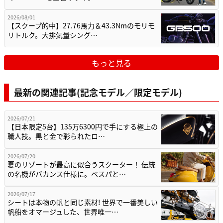
2026/08/01
【スクープ的中】27.76馬力＆43.3Nmのモリモ
リトルク。大排気量シング…
もっと見る
最新の関連記事(記念モデル／限定モデル)
2026/07/21
【日本限定5台】135万6300円で手にする極上の
職人技。黒と金で彩られたロ…
2026/07/20
夏のリゾートが最高に似合うスクーター！ 伝統
の名機がバカンス仕様に。ベスパと…
2026/07/17
シートは本物の帆と同じ素材! 世界で一番美しい
帆船をオマージュした、世界唯一…