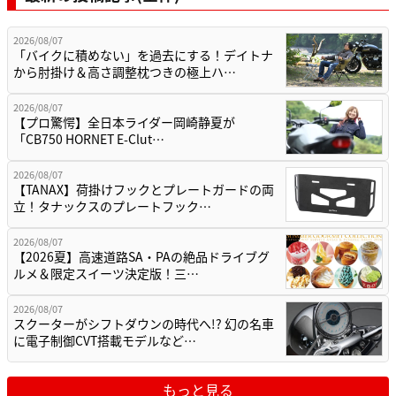
2026/08/07
「バイクに積めない」を過去にする！デイトナ
から肘掛け＆高さ調整枕つきの極上ハ…
2026/08/07
【プロ驚愕】全日本ライダー岡崎静夏が
「CB750 HORNET E-Clut…
2026/08/07
【TANAX】荷掛けフックとプレートガードの両
立！タナックスのプレートフック…
2026/08/07
【2026夏】高速道路SA・PAの絶品ドライブグ
ルメ＆限定スイーツ決定版！三…
2026/08/07
スクーターがシフトダウンの時代へ!? 幻の名車
に電子制御CVT搭載モデルなど…
もっと見る