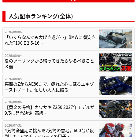
人気記事ランキング(全体)
2026/08/06
「いくらなんでも大げさ過ぎ…」BMWに嘲笑さ
れた“190 E 2.5-16 …
2026/08/04
夏のツーリングから帰ってきたらやるべきこと
３選
2026/08/05
悪魔のZからAE86まで、疲れた心に蘇るエキゾ
ーストノート。忙しい大人に贈る…
2026/08/06
【黄金の骨格】カワサキ Z250 2027年モデルが
9/5に発売決定! 高級…
2026/07/31
4気筒全盛期に挑んだ2気筒の意地。600台が殺
到した”アマチュアレースの甲子…