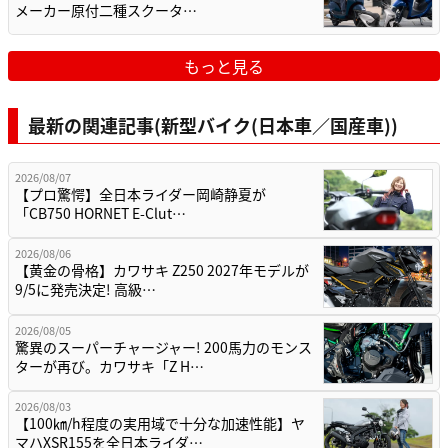
メーカー原付二種スクータ…
もっと見る
最新の関連記事(新型バイク(日本車／国産車))
2026/08/07
【プロ驚愕】全日本ライダー岡崎静夏が
「CB750 HORNET E-Clut…
2026/08/06
【黄金の骨格】カワサキ Z250 2027年モデルが
9/5に発売決定! 高級…
2026/08/05
驚異のスーパーチャージャー! 200馬力のモンス
ターが再び。カワサキ「Z H…
2026/08/03
【100㎞/h程度の実用域で十分な加速性能】ヤ
マハXSR155を全日本ライダ…