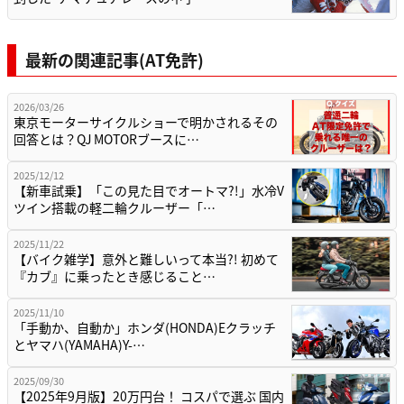
最新の関連記事(AT免許)
2026/03/26
東京モーターサイクルショーで明かされるその
回答とは？QJ MOTORブースに…
2025/12/12
【新車試乗】「この見た目でオートマ?!」水冷V
ツイン搭載の軽二輪クルーザー「…
2025/11/22
【バイク雑学】意外と難しいって本当?! 初めて
『カブ』に乗ったとき感じること…
2025/11/10
「手動か、自動か」ホンダ(HONDA)Eクラッチ
とヤマハ(YAMAHA)Y-…
2025/09/30
【2025年9月版】20万円台！ コスパで選ぶ 国内