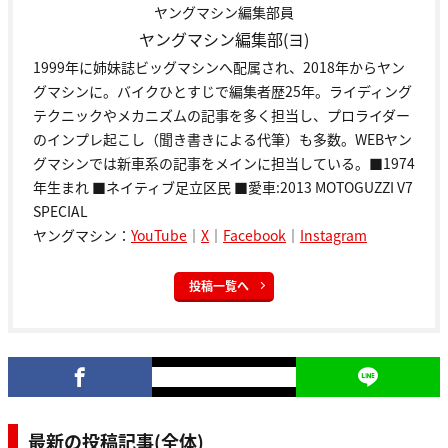
ヤングマシン編集部員
ヤングマシン編集部(ヨ)
1999年に姉妹誌ビッグマシンへ配属され、2018年からヤン
グマシンに。バイクひとすじで編集者歴25年。ライディング
テクニックやメカニズムの記事を多く担当し、プロライダー
のインプレ起こし（聞き書きによる代筆）も多数。WEBヤン
グマシンでは新車系の記事をメインに担当している。■1974
年生まれ ■ネイティブ足立区民 ■愛車:2013 MOTOGUZZI V7
SPECIAL
ヤングマシン：
YouTube
｜
X
｜
Facebook
｜
Instagram
投稿一覧へ
最新の投稿記事(全体)