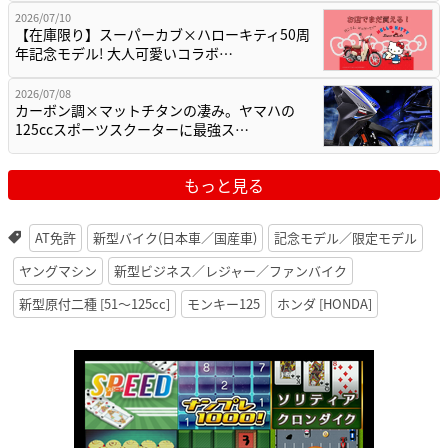
2026/07/10
【在庫限り】スーパーカブ×ハローキティ50周
年記念モデル! 大人可愛いコラボ…
2026/07/08
カーボン調×マットチタンの凄み。ヤマハの
125ccスポーツスクーターに最強ス…
もっと見る
AT免許
新型バイク(日本車／国産車)
記念モデル／限定モデル
ヤングマシン
新型ビジネス／レジャー／ファンバイク
新型原付二種 [51〜125cc]
モンキー125
ホンダ [HONDA]