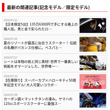
最新の関連記事(記念モデル／限定モデル)
2026/07/21
【日本限定5台】135万6300円で手にする極上の
職人技。黒と金で彩られたロ…
2026/07/20
夏のリゾートが最高に似合うスクーター！ 伝統
の名機がバカンス仕様に。ベスパと…
2026/07/17
シートは本物の帆と同じ素材! 世界で一番美しい
帆船をオマージュした、世界唯一…
2026/07/10
【在庫限り】スーパーカブ×ハローキティ50周
年記念モデル! 大人可愛いコラボ…
2026/07/08
カーボン調×マットチタンの凄み。ヤマハの
125ccスポーツスクーターに最強ス…