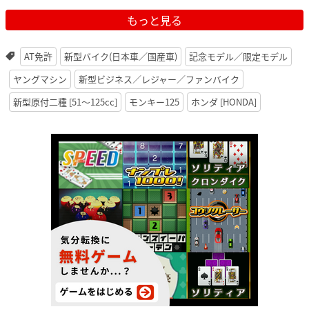
もっと見る
AT免許
新型バイク(日本車／国産車)
記念モデル／限定モデル
ヤングマシン
新型ビジネス／レジャー／ファンバイク
新型原付二種 [51〜125cc]
モンキー125
ホンダ [HONDA]