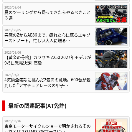
2026/08/04
夏のツーリングから帰ってきたらやるべきこと
３選
2026/08/05
悪魔のZからAE86まで、疲れた心に蘇るエキゾ
ーストノート。忙しい大人に贈る…
2026/08/06
【黄金の骨格】カワサキ Z250 2027年モデルが
9/5に発売決定! 高級…
2026/07/31
4気筒全盛期に挑んだ2気筒の意地。600台が殺
到した”アマチュアレースの甲子…
最新の関連記事(AT免許)
2026/03/26
東京モーターサイクルショーで明かされるその
回答とは？QJ MOTORブースに…