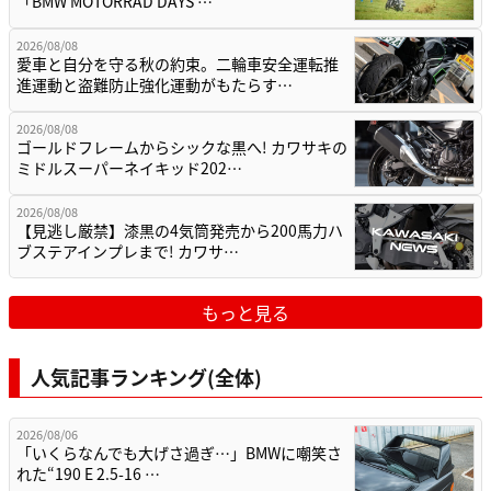
「BMW MOTORRAD DAYS …
2026/08/08
愛車と自分を守る秋の約束。二輪車安全運転推
進運動と盗難防止強化運動がもたらす…
2026/08/08
ゴールドフレームからシックな黒へ! カワサキの
ミドルスーパーネイキッド202…
2026/08/08
【見逃し厳禁】漆黒の4気筒発売から200馬力ハ
ブステアインプレまで! カワサ…
もっと見る
人気記事ランキング(全体)
2026/08/06
「いくらなんでも大げさ過ぎ…」BMWに嘲笑さ
れた“190 E 2.5-16 …