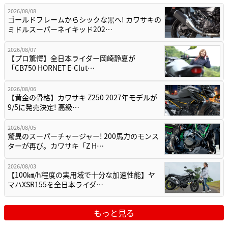
2026/08/08
ゴールドフレームからシックな黒へ! カワサキの
ミドルスーパーネイキッド202…
2026/08/07
【プロ驚愕】全日本ライダー岡崎静夏が
「CB750 HORNET E-Clut…
2026/08/06
【黄金の骨格】カワサキ Z250 2027年モデルが
9/5に発売決定! 高級…
2026/08/05
驚異のスーパーチャージャー! 200馬力のモンス
ターが再び。カワサキ「Z H…
2026/08/03
【100㎞/h程度の実用域で十分な加速性能】ヤ
マハXSR155を全日本ライダ…
もっと見る