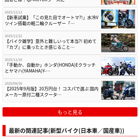
2025/12/12
【新車試乗】「この見た目でオートマ?!」水冷V
ツイン搭載の軽二輪クルーザー「…
2025/11/22
【バイク雑学】意外と難しいって本当?! 初めて
『カブ』に乗ったとき感じること…
2025/11/10
「手動か、自動か」ホンダ(HONDA)Eクラッチ
とヤマハ(YAMAHA)Y-…
2025/09/30
【2025年9月版】20万円台！ コスパで選ぶ 国内
メーカー原付二種スクータ…
もっと見る
最新の関連記事(新型バイク(日本車／国産車))