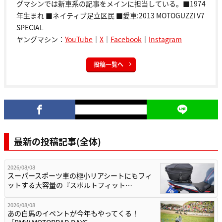
グマシンでは新車系の記事をメインに担当している。■1974
年生まれ ■ネイティブ足立区民 ■愛車:2013 MOTOGUZZI V7
SPECIAL
ヤングマシン：
YouTube
｜
X
｜
Facebook
｜
Instagram
投稿一覧へ
最新の投稿記事(全体)
2026/08/08
スーパースポーツ車の極小リアシートにもフィ
ットする大容量の『スポルトフィット…
2026/08/08
あの白馬のイベントが今年もやってくる！