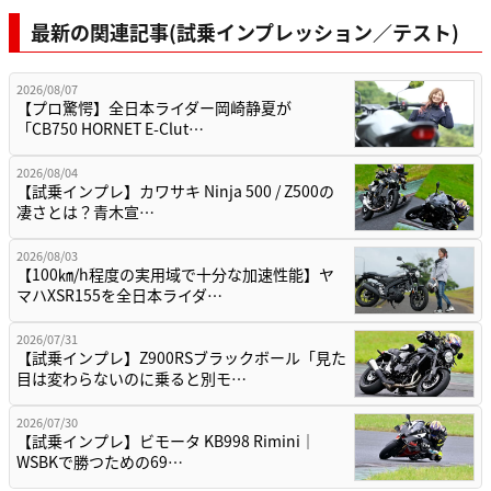
最新の関連記事(試乗インプレッション／テスト)
2026/08/07
【プロ驚愕】全日本ライダー岡崎静夏が
「CB750 HORNET E-Clut…
2026/08/04
【試乗インプレ】カワサキ Ninja 500 / Z500の
凄さとは？青木宣…
2026/08/03
【100㎞/h程度の実用域で十分な加速性能】ヤ
マハXSR155を全日本ライダ…
2026/07/31
【試乗インプレ】Z900RSブラックボール「見た
目は変わらないのに乗ると別モ…
2026/07/30
【試乗インプレ】ビモータ KB998 Rimini｜
WSBKで勝つための69…