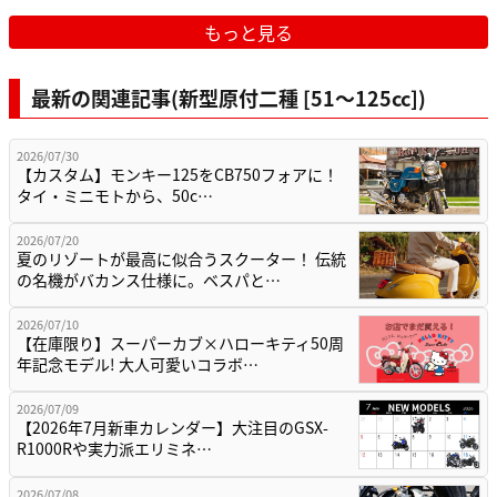
もっと見る
最新の関連記事(新型原付二種 [51〜125cc])
2026/07/30
【カスタム】モンキー125をCB750フォアに！
タイ・ミニモトから、50c…
2026/07/20
夏のリゾートが最高に似合うスクーター！ 伝統
の名機がバカンス仕様に。ベスパと…
2026/07/10
【在庫限り】スーパーカブ×ハローキティ50周
年記念モデル! 大人可愛いコラボ…
2026/07/09
【2026年7月新車カレンダー】大注目のGSX-
R1000Rや実力派エリミネ…
2026/07/08