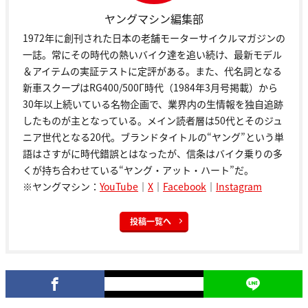
ヤングマシン編集部
1972年に創刊された日本の老舗モーターサイクルマガジンの
一誌。常にその時代の熱いバイク達を追い続け、最新モデル
＆アイテムの実証テストに定評がある。また、代名詞となる
新車スクープはRG400/500Γ時代（1984年3月号掲載）から
30年以上続いている名物企画で、業界内の生情報を独自追跡
したものが主となっている。メイン読者層は50代とそのジュ
ニア世代となる20代。ブランドタイトルの“ヤング”という単
語はさすがに時代錯誤とはなったが、信条はバイク乗りの多
くが持ち合わせている“ヤング・アット・ハート”だ。
※ヤングマシン：
YouTube
｜
X
｜
Facebook
｜
Instagram
投稿一覧へ