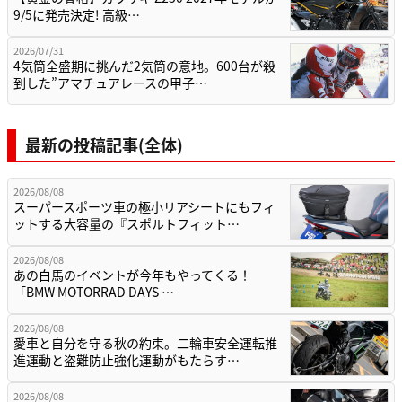
9/5に発売決定! 高級…
2026/07/31
4気筒全盛期に挑んだ2気筒の意地。600台が殺
到した”アマチュアレースの甲子…
最新の投稿記事(全体)
2026/08/08
スーパースポーツ車の極小リアシートにもフィ
ットする大容量の『スポルトフィット…
2026/08/08
あの白馬のイベントが今年もやってくる！
「BMW MOTORRAD DAYS …
2026/08/08
愛車と自分を守る秋の約束。二輪車安全運転推
進運動と盗難防止強化運動がもたらす…
2026/08/08