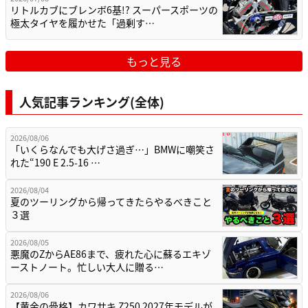
リトルカブにブレンボ6基!? スーパースポーツの
極太タイヤを履かせた「過剰す…
もっと見る
人気記事ランキング(全体)
2026/08/06
「いくらなんでも大げさ過ぎ…」BMWに嘲笑さ
れた“190 E 2.5-16 …
2026/08/04
夏のツーリングから帰ってきたらやるべきこと
３選
2026/08/05
悪魔のZからAE86まで、疲れた心に蘇るエキゾ
ーストノート。忙しい大人に贈る…
2026/08/06
【黄金の骨格】カワサキ Z250 2027年モデルが