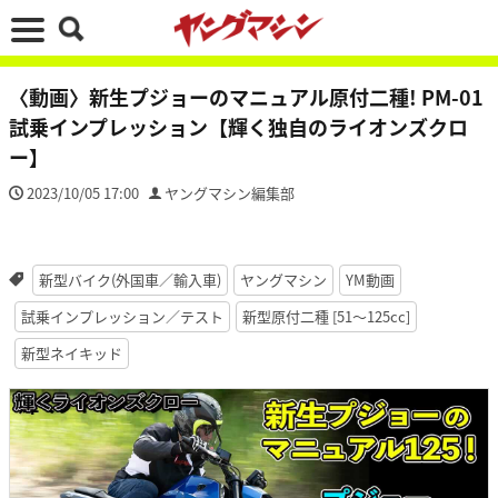
〈動画〉新生プジョーのマニュアル原付二種! PM-01
試乗インプレッション【輝く独自のライオンズクロ
ー】
2023/10/05 17:00
ヤングマシン編集部
新型バイク(外国車／輸入車)
ヤングマシン
YM動画
試乗インプレッション／テスト
新型原付二種 [51〜125cc]
新型ネイキッド