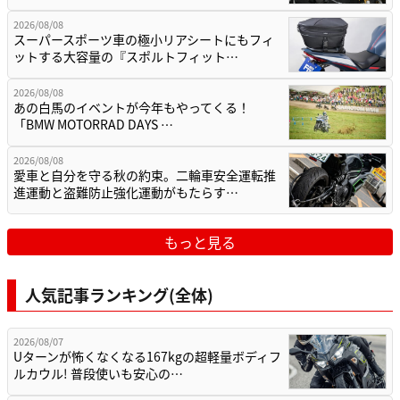
2026/08/08
スーパースポーツ車の極小リアシートにもフィ
ットする大容量の『スポルトフィット…
2026/08/08
あの白馬のイベントが今年もやってくる！
「BMW MOTORRAD DAYS …
2026/08/08
愛車と自分を守る秋の約束。二輪車安全運転推
進運動と盗難防止強化運動がもたらす…
もっと見る
人気記事ランキング(全体)
2026/08/07
Uターンが怖くなくなる167kgの超軽量ボディフ
ルカウル! 普段使いも安心の…