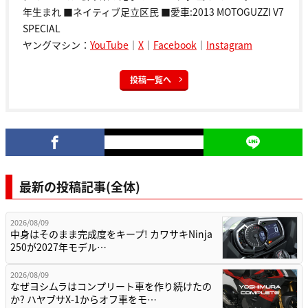
年生まれ ■ネイティブ足立区民 ■愛車:2013 MOTOGUZZI V7
SPECIAL
ヤングマシン：
YouTube
｜
X
｜
Facebook
｜
Instagram
投稿一覧へ
最新の投稿記事(全体)
2026/08/09
中身はそのまま完成度をキープ! カワサキNinja
250が2027年モデル…
2026/08/09
なぜヨシムラはコンプリート車を作り続けたの
か? ハヤブサX-1からオフ車をモ…