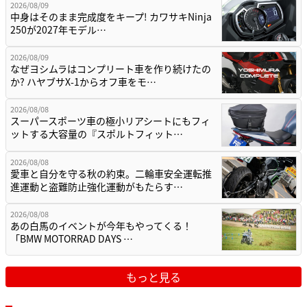
2026/08/09
中身はそのまま完成度をキープ! カワサキNinja
250が2027年モデル…
2026/08/09
なぜヨシムラはコンプリート車を作り続けたの
か? ハヤブサX-1からオフ車をモ…
2026/08/08
スーパースポーツ車の極小リアシートにもフィ
ットする大容量の『スポルトフィット…
2026/08/08
愛車と自分を守る秋の約束。二輪車安全運転推
進運動と盗難防止強化運動がもたらす…
2026/08/08
あの白馬のイベントが今年もやってくる！
「BMW MOTORRAD DAYS …
もっと見る