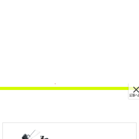
記事へ戻る
[画像 No.7/14]全3色に増えた！ カワサキ「ニン
ジャ1000SX」カラーバリエーションを一新
2023/09/01