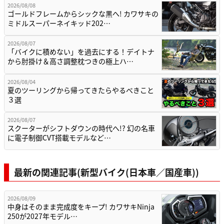
2026/08/08
ゴールドフレームからシックな黒へ! カワサキの
ミドルスーパーネイキッド202…
2026/08/07
「バイクに積めない」を過去にする！デイトナ
から肘掛け＆高さ調整枕つきの極上ハ…
2026/08/04
夏のツーリングから帰ってきたらやるべきこと
３選
2026/08/07
スクーターがシフトダウンの時代へ!? 幻の名車
に電子制御CVT搭載モデルなど…
最新の関連記事(新型バイク(日本車／国産車))
2026/08/09
中身はそのまま完成度をキープ! カワサキNinja
250が2027年モデル…