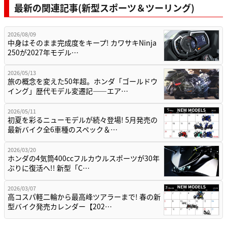
最新の関連記事(新型スポーツ＆ツーリング)
2026/08/09
中身はそのまま完成度をキープ! カワサキNinja
250が2027年モデル…
2026/05/13
旅の概念を変えた50年超。ホンダ「ゴールドウ
イング」歴代モデル変遷記——エア…
2026/05/11
初夏を彩るニューモデルが続々登場! 5月発売の
最新バイク全6車種のスペック＆…
2026/03/20
ホンダの4気筒400ccフルカウルスポーツが30年
ぶりに復活へ!! 新型「C…
2026/03/07
高コスパ軽二輪から最高峰ツアラーまで! 春の新
型バイク発売カレンダー【202…