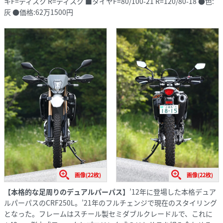
キF=ディスク R=ディスク ■タイヤF=80/100-21 R=120/80-18 ●色:
灰 ●価格:62万1500円
画像(22枚)
画像(22枚)
【本格的な足周りのデュアルパーパス】
’12年に登場した本格デュア
ルパーパスのCRF250L。’21年のフルチェンジで現在のスタイリング
となった。フレームはスチール製セミダブルクレードルで、これに