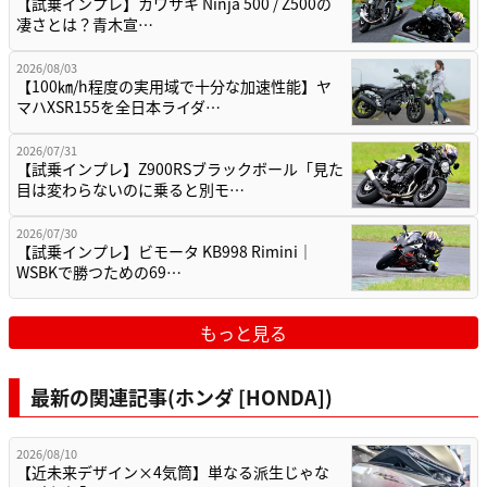
【試乗インプレ】カワサキ Ninja 500 / Z500の
凄さとは？青木宣…
2026/08/03
【100㎞/h程度の実用域で十分な加速性能】ヤ
マハXSR155を全日本ライダ…
2026/07/31
【試乗インプレ】Z900RSブラックボール「見た
目は変わらないのに乗ると別モ…
2026/07/30
【試乗インプレ】ビモータ KB998 Rimini｜
WSBKで勝つための69…
もっと見る
最新の関連記事(ホンダ [HONDA])
2026/08/10
【近未来デザイン×4気筒】単なる派生じゃな