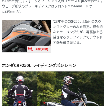
φ43mm倒立式フォークとプロリンク式のリヤサスを組み合わせる。
ウェーブ形状のブレーキディスクはフロントφ256mm、リヤ
φ220mmだ。
’23年型のCRF250Lは新色のスウ
ィフトグレーのみを設定。都会的
なカラーリングだが、等高線を彷
彿させるグラフィックでアウトド
ア感も織り交ぜる。
画像(22枚)
ホンダCRF250L ライディングポジション