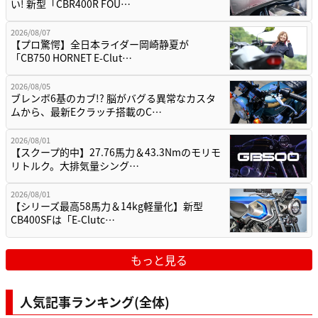
い! 新型「CBR400R FOU…
2026/08/07
【プロ驚愕】全日本ライダー岡崎静夏が
「CB750 HORNET E-Clut…
2026/08/05
ブレンボ6基のカブ!? 脳がバグる異常なカスタ
ムから、最新Eクラッチ搭載のC…
2026/08/01
【スクープ的中】27.76馬力＆43.3Nmのモリモ
リトルク。大排気量シング…
2026/08/01
【シリーズ最高58馬力＆14kg軽量化】新型
CB400SFは「E-Clutc…
もっと見る
人気記事ランキング(全体)