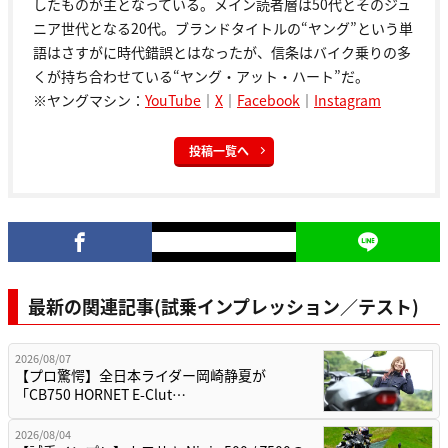
したものが主となっている。メイン読者層は50代とそのジュ
ニア世代となる20代。ブランドタイトルの“ヤング”という単
語はさすがに時代錯誤とはなったが、信条はバイク乗りの多
くが持ち合わせている“ヤング・アット・ハート”だ。
※ヤングマシン：
YouTube
｜
X
｜
Facebook
｜
Instagram
投稿一覧へ
最新の関連記事(試乗インプレッション／テスト)
2026/08/07
【プロ驚愕】全日本ライダー岡崎静夏が
「CB750 HORNET E-Clut…
2026/08/04