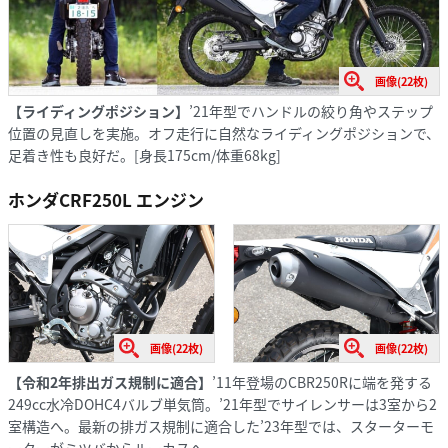
画像(22枚)
【ライディングポジション】
’21年型でハンドルの絞り角やステップ
位置の見直しを実施。オフ走行に自然なライディングポジションで、
足着き性も良好だ。[身長175cm/体重68kg]
ホンダCRF250L エンジン
画像(22枚)
画像(22枚)
【令和2年排出ガス規制に適合】
’11年登場のCBR250Rに端を発する
249cc水冷DOHC4バルブ単気筒。’21年型でサイレンサーは3室から2
室構造へ。最新の排ガス規制に適合した’23年型では、スターターモ