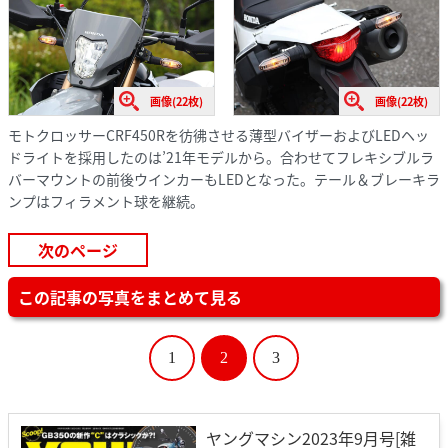
画像(22枚)
画像(22枚)
モトクロッサーCRF450Rを彷彿させる薄型バイザーおよびLEDヘッ
ドライトを採用したのは’21年モデルから。合わせてフレキシブルラ
バーマウントの前後ウインカーもLEDとなった。テール＆ブレーキラ
ンプはフィラメント球を継続。
次のページ
この記事の写真をまとめて見る
1
2
3
ヤングマシン2023年9月号[雑