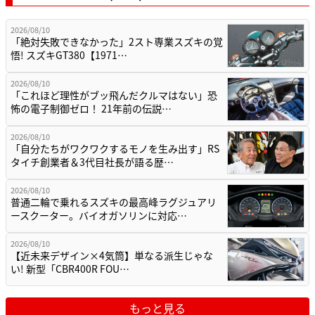
2026/08/10
「絶対失敗できなかった」2スト専業スズキの覚
悟! スズキGT380【1971…
2026/08/10
「これほど理性がブッ飛んだクルマはない」恐
怖の電子制御ゼロ！ 21年前の伝説…
2026/08/10
「自分たちがワクワクするモノを生み出す」RS
タイチ創業者＆3代目社長が語る歴…
2026/08/10
普通二輪で乗れるスズキの最高峰ラグジュアリ
ースクーター。バイオガソリンに対応…
2026/08/10
【近未来デザイン×4気筒】単なる派生じゃな
い! 新型「CBR400R FOU…
もっと見る