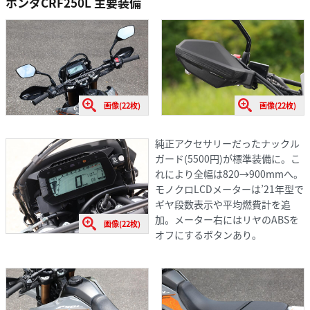
ホンダCRF250L 主要装備
画像(22枚)
画像(22枚)
純正アクセサリーだったナックル
ガード(5500円)が標準装備に。こ
れにより全幅は820→900mmへ。
モノクロLCDメーターは’21年型で
ギヤ段数表示や平均燃費計を追
加。メーター右にはリヤのABSを
画像(22枚)
オフにするボタンあり。