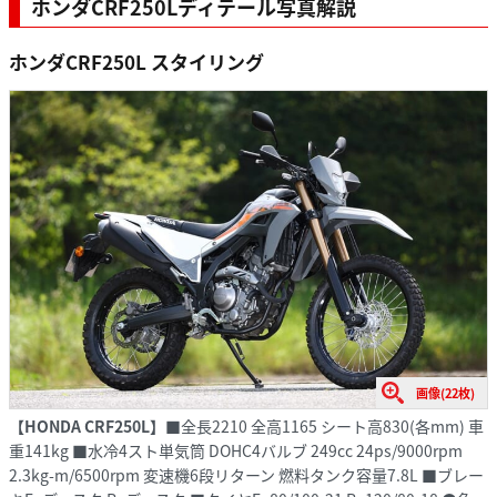
ホンダCRF250Lディテール写真解説
ホンダCRF250L スタイリング
画像(22枚)
【HONDA CRF250L】
■全長2210 全高1165 シート高830(各mm) 車
重141kg ■水冷4スト単気筒 DOHC4バルブ 249cc 24ps/9000rpm
2.3kg-m/6500rpm 変速機6段リターン 燃料タンク容量7.8L ■ブレー