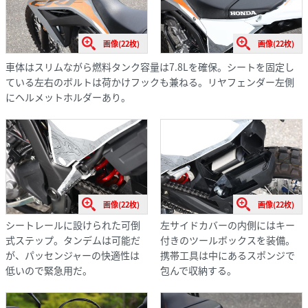
画像(22枚)
画像(22枚)
車体はスリムながら燃料タンク容量は7.8Lを確保。シートを固定し
ている左右のボルトは荷かけフックも兼ねる。リヤフェンダー左側
にヘルメットホルダーあり。
画像(22枚)
画像(22枚)
シートレールに設けられた可倒
左サイドカバーの内側にはキー
式ステップ。タンデムは可能だ
付きのツールボックスを装備。
が、パッセンジャーの快適性は
携帯工具は中にあるスポンジで
低いので緊急用だ。
包んで収納する。