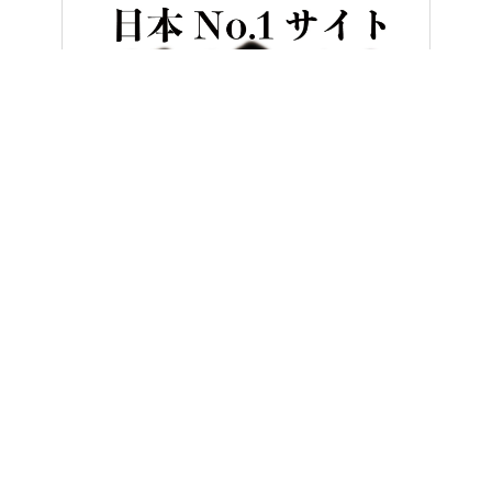
HOME
バイク／オートバイ［新車］
ホンダCRF250L試乗インプ
ヤングマシンとは？（2ページ目）
ご利用案内
執筆／編集メンバー
プライバシーポリシー（2ページ目）
運営会社（2ページ目）
お問い合せ（2ページ目）
Copyright ©
NAIGAI PUBLISHING CO.,LTD.
All rights reserved.