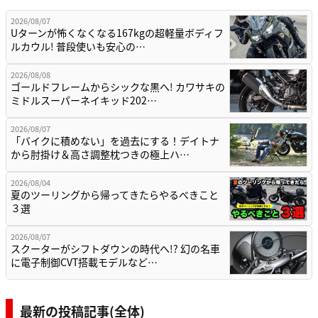
2026/08/07
Uターンが怖くなくなる167kgの超軽量ボディフ
ルカウル! 普段使いも安心の…
2026/08/08
ゴールドフレームからシックな黒へ! カワサキの
ミドルスーパーネイキッド202…
2026/08/07
「バイクに積めない」を過去にする！デイトナ
から肘掛け＆高さ調整枕つきの極上ハ…
2026/08/04
夏のツーリングから帰ってきたらやるべきこと
３選
2026/08/07
スクーターがシフトダウンの時代へ!? 幻の名車
に電子制御CVT搭載モデルなど…
最新の投稿記事(全体)