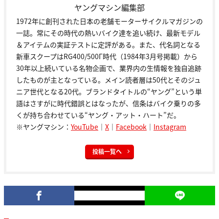
ヤングマシン編集部
1972年に創刊された日本の老舗モーターサイクルマガジンの
一誌。常にその時代の熱いバイク達を追い続け、最新モデル
＆アイテムの実証テストに定評がある。また、代名詞となる
新車スクープはRG400/500Γ時代（1984年3月号掲載）から
30年以上続いている名物企画で、業界内の生情報を独自追跡
したものが主となっている。メイン読者層は50代とそのジュ
ニア世代となる20代。ブランドタイトルの“ヤング”という単
語はさすがに時代錯誤とはなったが、信条はバイク乗りの多
くが持ち合わせている“ヤング・アット・ハート”だ。
※ヤングマシン：
YouTube
｜
X
｜
Facebook
｜
Instagram
投稿一覧へ