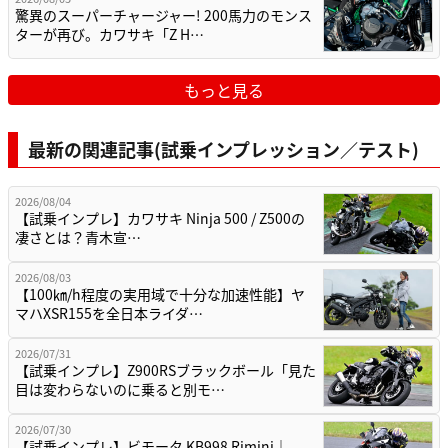
驚異のスーパーチャージャー! 200馬力のモンス
ターが再び。カワサキ「Z H…
もっと見る
最新の関連記事(試乗インプレッション／テスト)
2026/08/04
【試乗インプレ】カワサキ Ninja 500 / Z500の
凄さとは？青木宣…
2026/08/03
【100㎞/h程度の実用域で十分な加速性能】ヤ
マハXSR155を全日本ライダ…
2026/07/31
【試乗インプレ】Z900RSブラックボール「見た
目は変わらないのに乗ると別モ…
2026/07/30
【試乗インプレ】ビモータ KB998 Rimini｜