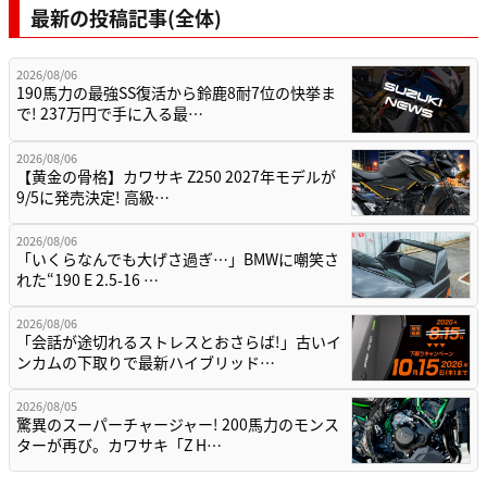
最新の投稿記事(全体)
2026/08/06
190馬力の最強SS復活から鈴鹿8耐7位の快挙ま
で! 237万円で手に入る最…
2026/08/06
【黄金の骨格】カワサキ Z250 2027年モデルが
9/5に発売決定! 高級…
2026/08/06
「いくらなんでも大げさ過ぎ…」BMWに嘲笑さ
れた“190 E 2.5-16 …
2026/08/06
「会話が途切れるストレスとおさらば!」古いイ
ンカムの下取りで最新ハイブリッド…
2026/08/05
驚異のスーパーチャージャー! 200馬力のモンス
ターが再び。カワサキ「Z H…