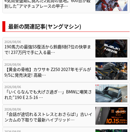
4気筒全盛期に挑んだ2気筒の意地。600台が殺
到した”アマチュアレースの甲子…
最新の関連記事(ヤングマシン)
2026/08/06
190馬力の最強SS復活から鈴鹿8耐7位の快挙ま
で! 237万円で手に入る最…
2026/08/06
【黄金の骨格】カワサキ Z250 2027年モデルが
9/5に発売決定! 高級…
2026/08/06
「いくらなんでも大げさ過ぎ…」BMWに嘲笑さ
れた“190 E 2.5-16 …
2026/08/06
「会話が途切れるストレスとおさらば!」古いイ
ンカムの下取りで最新ハイブリッド…
2026/08/05