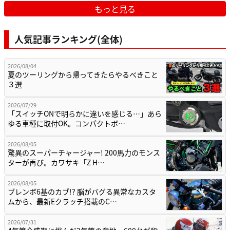
もっと見る
人気記事ランキング(全体)
2026/08/04
夏のツーリングから帰ってきたらやるべきこと
３選
2026/07/29
「スイッチONで明らかに違いを感じる…」あら
ゆる車種に取付OK。コンパクトボ…
2026/08/05
驚異のスーパーチャージャー! 200馬力のモンス
ターが再び。カワサキ「Z H…
2026/08/05
ブレンボ6基のカブ!? 脳がバグる異常なカスタ
ムから、最新Eクラッチ搭載のC…
2026/07/31