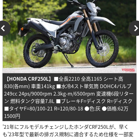
【HONDA CRF250L】
■全長2210 全高1165 シート高
830(各mm) 車重141kg ■水冷4スト単気筒 DOHC4バルブ
249cc 24ps/9000rpm 2.3kg-m/6500rpm 変速機6段リター
ン 燃料タンク容量7.8L ■ブレーキF=ディスク R=ディスク
■タイヤF=80/100-21 R=120/80-18 ●色:灰 ●価格:62万
1500円
’21年にフルモデルチェンジしたホンダCRF250Lが、早く
も’23年型で最新の排ガス規制に適合するため仕様を一部変