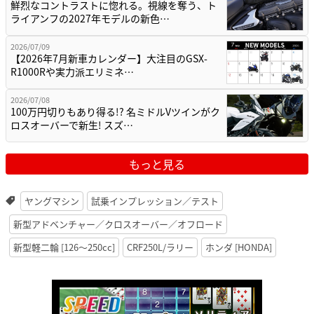
鮮烈なコントラストに惚れる。視線を奪う、ト
ライアンフの2027年モデルの新色…
2026/07/09
【2026年7月新車カレンダー】大注目のGSX-
R1000Rや実力派エリミネ…
2026/07/08
100万円切りもあり得る!? 名ミドルVツインがク
ロスオーバーで新生! スズ…
もっと見る
ヤングマシン
試乗インプレッション／テスト
新型アドベンチャー／クロスオーバー／オフロード
新型軽二輪 [126〜250cc]
CRF250L/ラリー
ホンダ [HONDA]