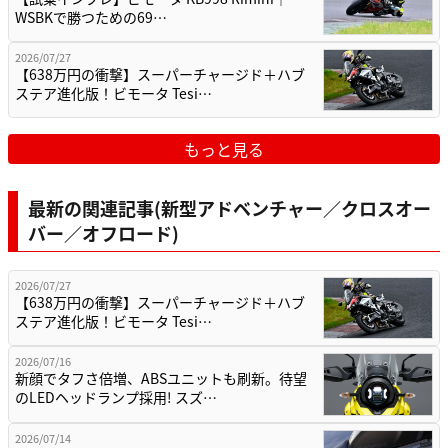
WSBKで勝つための69…
2026/07/27
【638万円の衝撃】スーパーチャージド＋ハブ
ステア進化版！ビモータ Tesi…
もっと見る
最新の関連記事(新型アドベンチャー／クロスオー
バー／オフロード)
2026/07/27
【638万円の衝撃】スーパーチャージド＋ハブ
ステア進化版！ビモータ Tesi…
2026/07/16
新顔でタフさ倍増、ABSユニットも刷新。待望
のLEDヘッドランプ採用! スズ…
2026/07/14