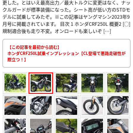
更した。とはいえ最高出力／最大トルクに変更はなく、ナッ
クルガードが標準装備になった。シート高が低い方のSTDモ
デルに試乗してみたぞ。※この記事はヤングマシン2023年9
月号に掲載されています。 目次 1 ホンダCRF250L 概要2 [◯]
規制適合後も走り不変。オンロードも楽しいぞ […]
【この記事を最初から読む】
ホンダCRF250L試乗インプレッション【CL登場で悪路走破性が
際立つ！】