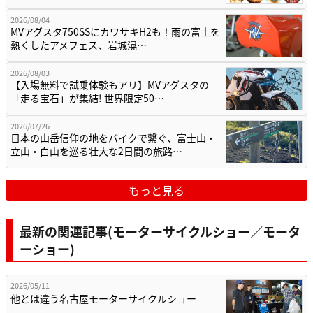
2026/08/04
MVアグスタ750SSにカワサキH2も！雨の富士を
熱くしたアメフェス、岩城滉…
2026/08/03
【入場無料で試乗体験もアリ】MVアグスタの
「走る宝石」が集結! 世界限定50…
2026/07/26
日本の山岳信仰の地をバイクで繋ぐ、富士山・
立山・白山を巡る壮大な2日間の旅路…
もっと見る
最新の関連記事(モーターサイクルショー／モータ
ーショー)
2026/05/11
他とは違う名古屋モーターサイクルショー