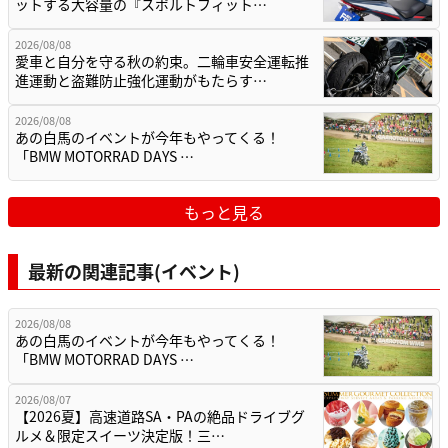
ットする大容量の『スポルトフィット…
2026/08/08
愛車と自分を守る秋の約束。二輪車安全運転推
進運動と盗難防止強化運動がもたらす…
2026/08/08
あの白馬のイベントが今年もやってくる！
「BMW MOTORRAD DAYS …
もっと見る
最新の関連記事(イベント)
2026/08/08
あの白馬のイベントが今年もやってくる！
「BMW MOTORRAD DAYS …
2026/08/07
【2026夏】高速道路SA・PAの絶品ドライブグ
ルメ＆限定スイーツ決定版！三…