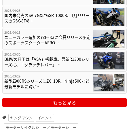
2026/04/23
国内未発売のSV-7GXにGSR-1000R、1月リリー
スのGSX-8T/8…
2026/04/13
ニューカラー追加のYZF−R3に今夏リリース予定
のスポーツスクーターAERO…
2026/03/30
BMWの目玉は「ASA」搭載車。最新R1300シリ
ーズに、「クラッチレバー」…
2026/03/29
新型Z900RSシリーズにZX−10R。Ninja500など
最新モデルに跨が…
もっと見る
ヤングマシン
イベント
モーターサイクルショー／モーターショー