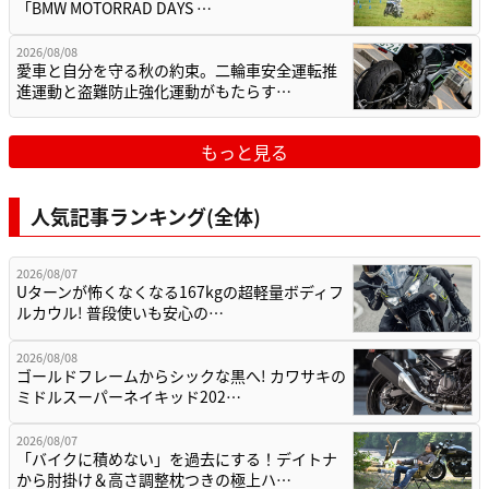
「BMW MOTORRAD DAYS …
2026/08/08
愛車と自分を守る秋の約束。二輪車安全運転推
進運動と盗難防止強化運動がもたらす…
もっと見る
人気記事ランキング(全体)
2026/08/07
Uターンが怖くなくなる167kgの超軽量ボディフ
ルカウル! 普段使いも安心の…
2026/08/08
ゴールドフレームからシックな黒へ! カワサキの
ミドルスーパーネイキッド202…
2026/08/07
「バイクに積めない」を過去にする！デイトナ
から肘掛け＆高さ調整枕つきの極上ハ…