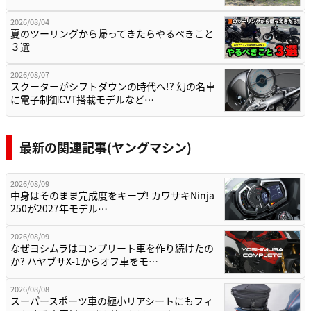
2026/08/04
夏のツーリングから帰ってきたらやるべきこと
３選
2026/08/07
スクーターがシフトダウンの時代へ!? 幻の名車
に電子制御CVT搭載モデルなど…
最新の関連記事(ヤングマシン)
2026/08/09
中身はそのまま完成度をキープ! カワサキNinja
250が2027年モデル…
2026/08/09
なぜヨシムラはコンプリート車を作り続けたの
か? ハヤブサX-1からオフ車をモ…
2026/08/08
スーパースポーツ車の極小リアシートにもフィ