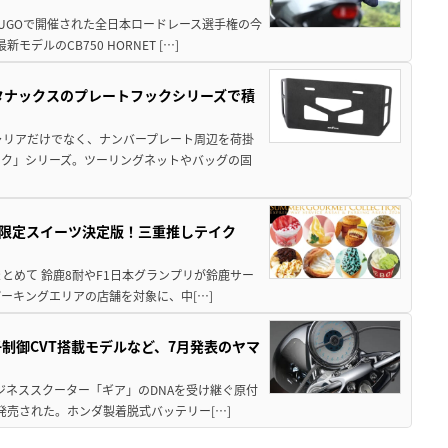
SUGOで開催された全日本ロードレース選手権の今
ルのCB750 HORNET […]
！タナックスのプレートフックシリーズで積
ャリアだけでなく、ナンバープレート周辺を荷掛
ック」シリーズ。ツーリングネットやバッグの固
メ＆限定スイーツ決定版！三重推しテイク
もまとめて 鈴鹿8耐やF1日本グランプリが鈴鹿サー
ーキングエリアの店舗を対象に、中[…]
子制御CVT搭載モデルなど、7月発表のヤマ
ジネススクーター「ギア」のDNAを受け継ぐ原付
発売された。ホンダ製着脱式バッテリー[…]