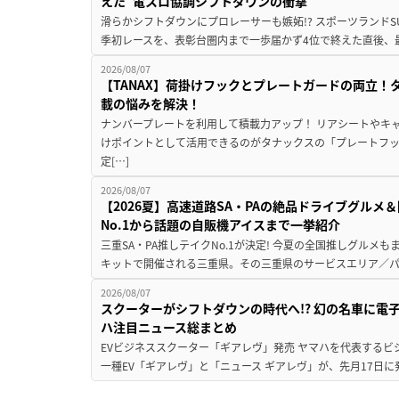
えた”電スロ協調シフトダウンの衝撃
滑らかシフトダウンにプロレーサーも嫉妬!? スポーツランド
季初レースを、表彰台圏内まで一歩届かず4位で終えた直後、最新モデ
2026/08/07
【TANAX】荷掛けフックとプレートガードの両立
載の悩みを解決！
ナンバープレートを利用して積載力アップ！ リアシートやキ
けポイントとして活用できるのがタナックスの「プレートフ
定[…]
2026/08/07
【2026夏】高速道路SA・PAの絶品ドライブグル
No.1から話題の自販機アイスまで一挙紹介
三重SA・PA推しテイクNo.1が決定! 今夏の全国推しグルメ
キットで開催される三重県。その三重県のサービスエリア／パ
2026/08/07
スクーターがシフトダウンの時代へ!? 幻の名車に電
ハ注目ニュース総まとめ
EVビジネススクーター「ギアレヴ」発売 ヤマハを代表するビ
一種EV「ギアレヴ」と「ニュース ギアレヴ」が、先月17日に