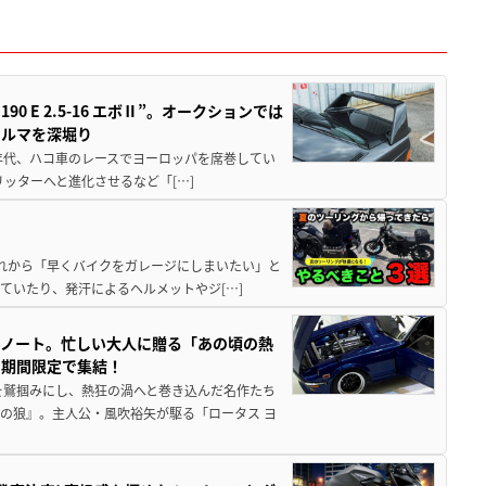
 E 2.5-16 エボⅡ”。オークションでは
クルマを深堀り
80年代、ハコ車のレースでヨーロッパを席巻してい
5リッターへと進化させるなど「[…]
と疲れから「早くバイクをガレージにしまいたい」と
ていたり、発汗によるヘルメットやジ[…]
トノート。忙しい大人に贈る「あの頃の熱
に期間限定で集結！
を鷲掴みにし、熱狂の渦へと巻き込んだ名作たち
の狼』。主人公・風吹裕矢が駆る「ロータス ヨ