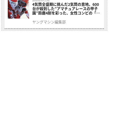
4気筒全盛期に挑んだ2気筒の意地。600
台が殺到した”アマチュアレースの甲子
園”鈴鹿4耐を彩った、女性コンビの「ス
ズキGSX400E」が特別展示開始
ヤングマシン編集部