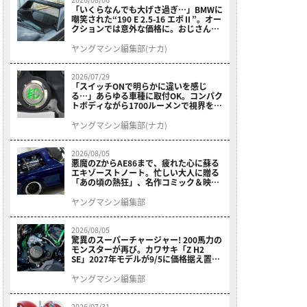
「いくらなんでも大げさ過ぎ…」BMWに
嘲笑された“190 E 2.5-16 エボⅡ”。オー
クションでは意外な価格に。おじさん達
が少年だった頃の憧れのクルマを深堀り
ヤングマシン編集部(ナカ)
2026/07/29
「スイッチONで明らかに違いを感じ
る…」あらゆる車種に取付OK。コンパク
トボディながら1700ルーメンで視界を確
保する［デイトナ・LEDフォグランプユ
ニット プレシャスレイ スモール］
ヤングマシン編集部(ナカ)
2026/08/05
悪魔のZからAE86まで、疲れた心に蘇る
エキゾーストノート。忙しい大人に贈る
「あの頃の熱狂」、名作コミック＆映画
の愛機たちが東京駅地下に期間限定で集
結！
ヤングマシン編集部
2026/08/05
驚異のスーパーチャージャー! 200馬力の
モンスターが再び。カワサキ「Z H2
SE」2027年モデルが9/5に価格据え置き
で発売
ヤングマシン編集部
2026/07/31