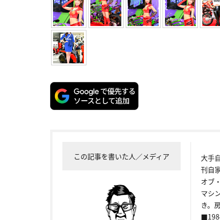
この記事を書いた人／メディア
大手
刊自
オブ
マシ
き。
■198