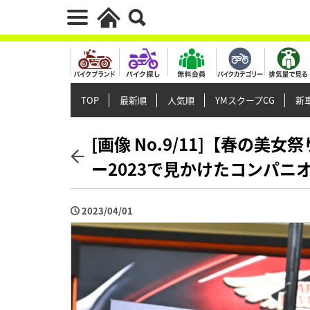
TOP
最新順
人気順
YMスクープCG
新車
[画像 No.9/11]【春の美
ー2023で見かけたコンパニ
2023/04/01