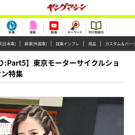
[日本車]
新車[外国車]
試乗インプレ
用品
カスタム＆パー
女祭り:Part5】東京モーターサイクルショ
オン特集