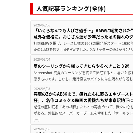
人気記事ランキング(全体)
2026/08/06
「いくらなんでも大げさ過ぎ…」BMWに嘲笑された“190
意外な価格に。おじさん達が少年だった頃の憧れの
打倒BMWを掲げ、レース仕様の190Eの開発がスタート 19
たのはM3を投入したBMWでした。2.3リッターの直4から2.
2026/08/04
夏のツーリングから帰ってきたらやるべきこと３選
Screenshot 真夏のツーリングを終えて帰宅すると、暑さ
思うものです。しかし、走行直後のバイクには虫汚れが付着し
2026/08/05
悪魔のZからAE86まで、疲れた心に蘇るエキゾース
狂」、名作コミック＆映画の愛機たちが東京駅地下
記憶の底に眠る「あの相棒」たちとの再会 かつて、我々の心
がある。熱狂的なスーパーカーブームを牽引した『サーキット
[…]
2026/08/06