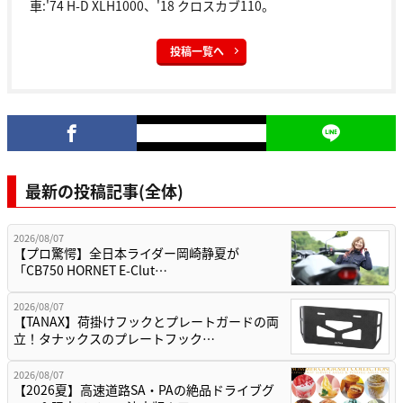
車:'74 H-D XLH1000、'18 クロスカブ110。
投稿一覧へ
最新の投稿記事(全体)
2026/08/07
【プロ驚愕】全日本ライダー岡崎静夏が
「CB750 HORNET E-Clut…
2026/08/07
【TANAX】荷掛けフックとプレートガードの両
立！タナックスのプレートフック…
2026/08/07
【2026夏】高速道路SA・PAの絶品ドライブグ