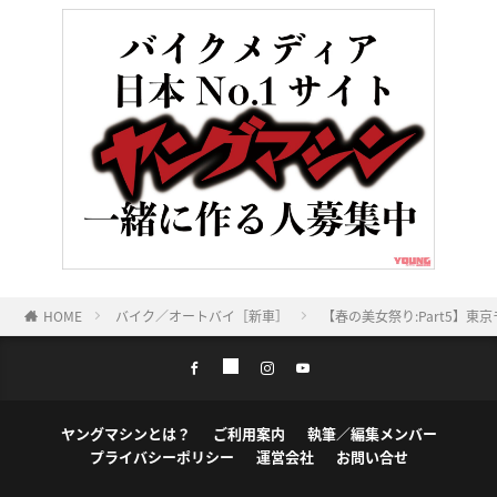
HOME
バイク／オートバイ［新車］
【春の美女祭り:Part5】
ヤングマシンとは？
ご利用案内
執筆／編集メンバー
プライバシーポリシー
運営会社
お問い合せ