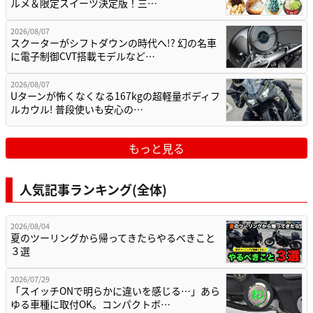
ルメ＆限定スイーツ決定版！三…
2026/08/07
スクーターがシフトダウンの時代へ!? 幻の名車
に電子制御CVT搭載モデルなど…
2026/08/07
Uターンが怖くなくなる167kgの超軽量ボディフ
ルカウル! 普段使いも安心の…
もっと見る
人気記事ランキング(全体)
2026/08/04
夏のツーリングから帰ってきたらやるべきこと
３選
2026/07/29
「スイッチONで明らかに違いを感じる…」あら
ゆる車種に取付OK。コンパクトボ…