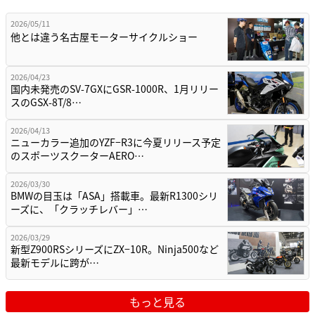
2026/05/11
他とは違う名古屋モーターサイクルショー
2026/04/23
国内未発売のSV-7GXにGSR-1000R、1月リリー
スのGSX-8T/8…
2026/04/13
ニューカラー追加のYZF−R3に今夏リリース予定
のスポーツスクーターAERO…
2026/03/30
BMWの目玉は「ASA」搭載車。最新R1300シリ
ーズに、「クラッチレバー」…
2026/03/29
新型Z900RSシリーズにZX−10R。Ninja500など
最新モデルに跨が…
もっと見る