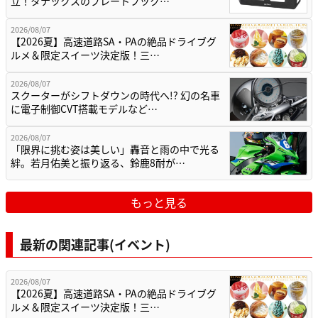
立！タナックスのプレートフック…
2026/08/07
【2026夏】高速道路SA・PAの絶品ドライブグ
ルメ＆限定スイーツ決定版！三…
2026/08/07
スクーターがシフトダウンの時代へ!? 幻の名車
に電子制御CVT搭載モデルなど…
2026/08/07
「限界に挑む姿は美しい」轟音と雨の中で光る
絆。若月佑美と振り返る、鈴鹿8耐が…
もっと見る
最新の関連記事(イベント)
2026/08/07
【2026夏】高速道路SA・PAの絶品ドライブグ
ルメ＆限定スイーツ決定版！三…