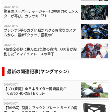
2026/08/05
驚異のスーパーチャージャー! 200馬力のモンス
ターが再び。カワサキ「Z H…
2026/08/05
ブレンボ6基のカブ!? 脳がバグる異常なカスタ
ムから、最新Eクラッチ搭載のC…
2026/07/31
4気筒全盛期に挑んだ2気筒の意地。600台が殺
到した”アマチュアレースの甲子…
最新の関連記事(ヤングマシン)
2026/08/07
【プロ驚愕】全日本ライダー岡崎静夏が
「CB750 HORNET E-Clut…
2026/08/07
【TANAX】荷掛けフックとプレートガードの両