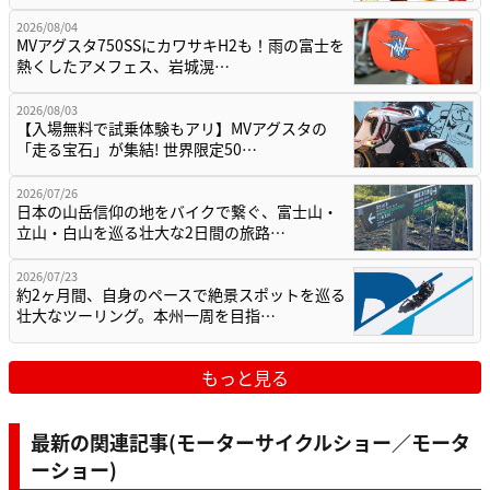
2026/08/04
MVアグスタ750SSにカワサキH2も！雨の富士を
熱くしたアメフェス、岩城滉…
2026/08/03
【入場無料で試乗体験もアリ】MVアグスタの
「走る宝石」が集結! 世界限定50…
2026/07/26
日本の山岳信仰の地をバイクで繋ぐ、富士山・
立山・白山を巡る壮大な2日間の旅路…
2026/07/23
約2ヶ月間、自身のペースで絶景スポットを巡る
壮大なツーリング。本州一周を目指…
もっと見る
最新の関連記事(モーターサイクルショー／モータ
ーショー)