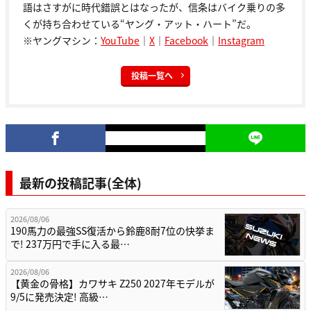
語はさすがに時代錯誤とはなったが、信条はバイク乗りの多
くが持ち合わせている“ヤング・アット・ハート”だ。
※ヤングマシン：
YouTube
｜
X
｜
Facebook
｜
Instagram
投稿一覧へ
最新の投稿記事(全体)
2026/08/06
190馬力の最強SS復活から鈴鹿8耐7位の快挙ま
で! 237万円で手に入る最…
2026/08/06
【黄金の骨格】カワサキ Z250 2027年モデルが
9/5に発売決定! 高級…