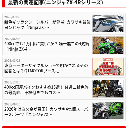
最新の関連記事(ニンジャZX-4Rシリーズ)
2026/07/03
新色ギャラクシーシルバーが登場! カワサキ最強
ヨンヒャク「Ninja ZX-…
2026/06/03
400ccで121万円は“買い”か？ 唯一無二の4気筒
「Ninja ZX-4…
2026/03/26
東京モーターサイクルショーで明かされるその
回答とは？QJ MOTORブースに…
2025/12/10
400cc国産バイクおすすめ15選！ 普通二輪免許
の最高峰、車検付きでもコス…
2025/09/26
2026年は白×金が目玉?! カワサキ4気筒スーパ
ースポーツ「ニンジャZX-…