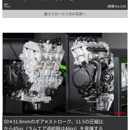
だ。
(画像 No.5/9)
縦スクロールで次の写真へ
50✕31.8mmのボア✕ストローク、11.5の圧縮比
から45ps（ラムエア過給時は46ps）を発揮する