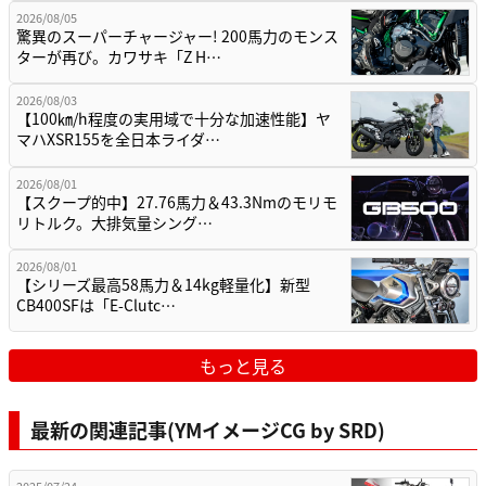
2026/08/05
驚異のスーパーチャージャー! 200馬力のモンス
ターが再び。カワサキ「Z H…
2026/08/03
【100㎞/h程度の実用域で十分な加速性能】ヤ
マハXSR155を全日本ライダ…
2026/08/01
【スクープ的中】27.76馬力＆43.3Nmのモリモ
リトルク。大排気量シング…
2026/08/01
【シリーズ最高58馬力＆14kg軽量化】新型
CB400SFは「E-Clutc…
もっと見る
最新の関連記事(YMイメージCG by SRD)
2025/07/24