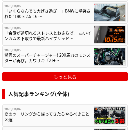
2026/08/06
「いくらなんでも大げさ過ぎ…」BMWに嘲笑さ
れた“190 E 2.5-16 …
2026/08/06
「会話が途切れるストレスとおさらば!」古いイ
ンカムの下取りで最新ハイブリッド…
2026/08/05
驚異のスーパーチャージャー! 200馬力のモンス
ターが再び。カワサキ「Z H…
もっと見る
人気記事ランキング(全体)
2026/08/04
夏のツーリングから帰ってきたらやるべきこと
３選