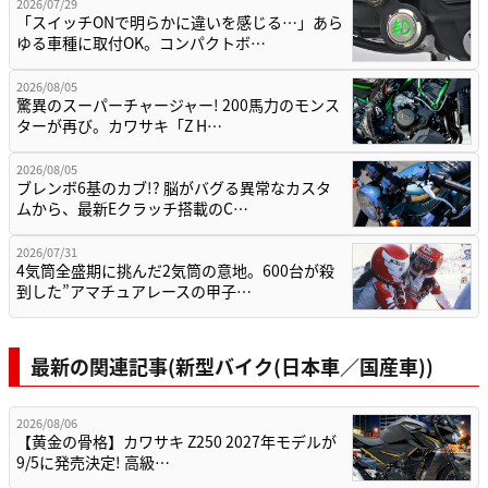
2026/07/29
「スイッチONで明らかに違いを感じる…」あら
ゆる車種に取付OK。コンパクトボ…
2026/08/05
驚異のスーパーチャージャー! 200馬力のモンス
ターが再び。カワサキ「Z H…
2026/08/05
ブレンボ6基のカブ!? 脳がバグる異常なカスタ
ムから、最新Eクラッチ搭載のC…
2026/07/31
4気筒全盛期に挑んだ2気筒の意地。600台が殺
到した”アマチュアレースの甲子…
最新の関連記事(新型バイク(日本車／国産車))
2026/08/06
【黄金の骨格】カワサキ Z250 2027年モデルが
9/5に発売決定! 高級…