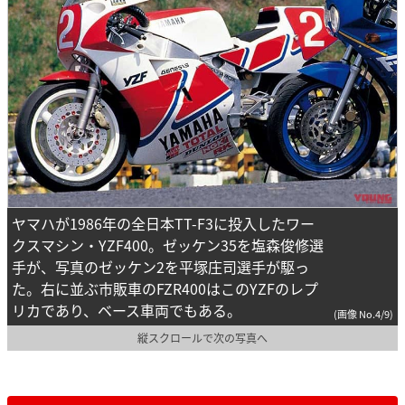
ヤマハが1986年の全日本TT-F3に投入したワー
クスマシン・YZF400。ゼッケン35を塩森俊修選
手が、写真のゼッケン2を平塚庄司選手が駆っ
た。右に並ぶ市販車のFZR400はこのYZFのレプ
リカであり、ベース車両でもある。
(画像 No.4/9)
縦スクロールで次の写真へ