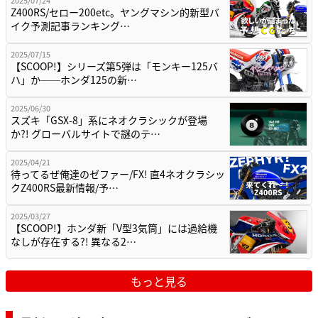
Z400RS/セロー200etc。ヤングマシン的新型バ
イク予測記事ランキング…
2025/07/15
【SCOOP!】シリーズ第5弾は「モンキー125バ
ハ」か──ホンダ125の新…
2025/06/30
スズキ「GSX-8」系にネオクラシックが登場
か?! グローバルサイトで謎のテ…
2025/04/21
待ってるぜ俺達のゼファー/FX! 直4ネオクラシッ
クZ400RS最新情報/予…
2025/03/27
【SCOOP!】ホンダ新「V型3気筒」には過給機
なしが存在する?! 異なる2…
もっと見る