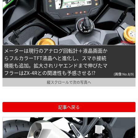
メーターは現行のアナログ回転計＋液晶画面か
らフルカラーTFT液晶へと進化し、スマホ接続
機能も追加。拡大されリヤエンドまで伸びたマ
フラーはZX-4Rとの関連性も予感させる!?
(画像 No.8/9)
縦スクロールで次の写真へ
記事へ戻る