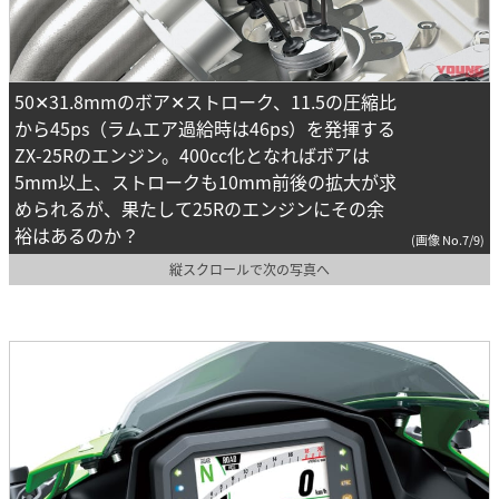
50✕31.8mmのボア✕ストローク、11.5の圧縮比
から45ps（ラムエア過給時は46ps）を発揮する
ZX-25Rのエンジン。400cc化となればボアは
5mm以上、ストロークも10mm前後の拡大が求
められるが、果たして25Rのエンジンにその余
裕はあるのか？
(画像 No.7/9)
縦スクロールで次の写真へ