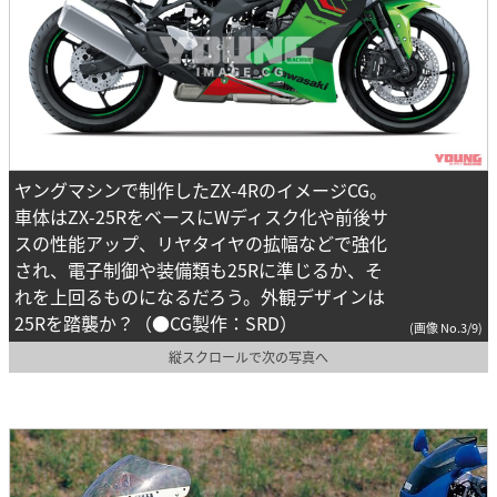
ヤングマシンで制作したZX-4RのイメージCG。
車体はZX-25RをベースにWディスク化や前後サ
スの性能アップ、リヤタイヤの拡幅などで強化
され、電子制御や装備類も25Rに準じるか、そ
れを上回るものになるだろう。外観デザインは
25Rを踏襲か？（●CG製作：SRD）
(画像 No.3/9)
縦スクロールで次の写真へ