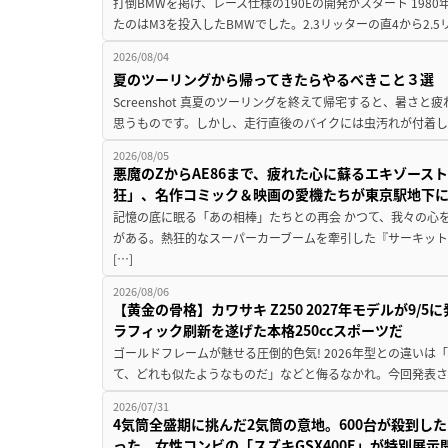
打倒BMWを掲げ、レース仕様の190Eの開発がスタート 19
たのはM3を投入したBMWでした。2.3リッターの直4から2.
2026/08/04
夏のツーリングから帰ってきたらやるべきこと３選
Screenshot 真夏のツーリングを終えて帰宅すると、暑さ
思うものです。しかし、走行直後のバイクには虫汚れが付着し
2026/08/05
悪魔のZからAE86まで、疲れた心に蘇るエキゾース
狂」、名作コミック＆映画の愛機たちが東京駅地下
記憶の底に眠る「あの相棒」たちとの再会 かつて、我々の心
がある。熱狂的なスーパーカーブームを牽引した『サーキット
[…]
2026/08/06
【黄金の骨格】カワサキ Z250 2027年モデルが9/
ラフィック刷新を遂げた本格250ccスポーツだ
ゴールドフレームが魅せる圧倒的色気! 2026年型との違いは「
て、どれも似たようなものだ」などと侮るなかれ。今回発表されたカ
2026/07/31
4気筒全盛期に挑んだ2気筒の意地。600台が殺到し
った、女性コンビの「スズキGSX400E」が特別展示