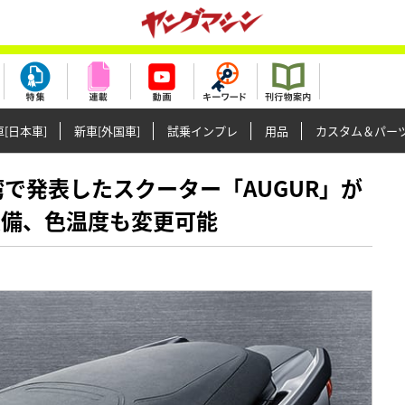
[日本車]
新車[外国車]
試乗インプレ
用品
カスタム＆パー
が台湾で発表したスクーター「AUGUR」が
装備、色温度も変更可能