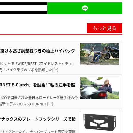
もっと見る
肘掛け＆高さ調整枕つきの極上ハイバック
ット作「WIDE/REST（ワイドレスト）チェ
発売！バイク乗りのツボを熟知した[…]
T E-Clutch」を試乗! “私の左手を超
SUGOで開催された全日本ロードレース選手権の今
ルのCB750 HORNET […]
！タナックスのプレートフックシリーズで積
ャリアだけでなく、ナンバープレート周辺を荷掛