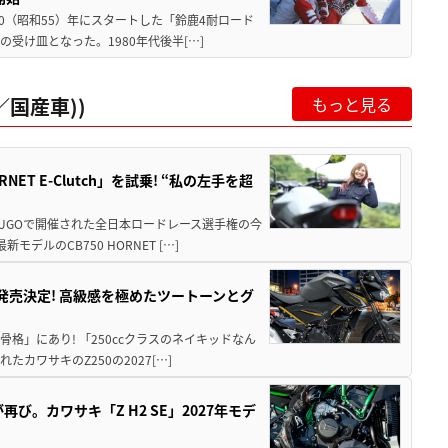
80（昭和55）年にスタートした「鈴鹿4耐ロード
受け皿となった。1980年代後半[…]
国産車))
もっと見る
T E-Clutch」を試乗! “私の左手を超
SUGOで開催された全日本ロードレース選手権の今
ルのCB750 HORNET […]
5に発売決定! 高級感を極めたツートーンとグ
骨格」にあり! 「250ccクラスのネイキッドなん
ワサキのZ250の2027[…]
び。カワサキ「Z H2 SE」2027年モデ