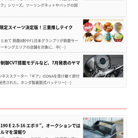
ック」シリーズ。ツーリングネットやバッグの固
メ＆限定スイーツ決定版！三重推しテイク
もまとめて 鈴鹿8耐やF1日本グランプリが鈴鹿サー
ーキングエリアの店舗を対象に、中[…]
子制御CVT搭載モデルなど、7月発表のヤマ
ジネススクーター「ギア」のDNAを受け継ぐ原付
発売された。ホンダ製着脱式バッテリー[…]
 E 2.5-16 エボⅡ”。オークションでは
クルマを深堀り