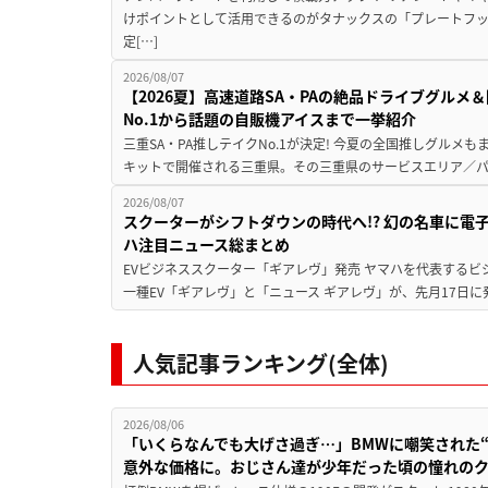
けポイントとして活用できるのがタナックスの「プレートフ
定[…]
2026/08/07
【2026夏】高速道路SA・PAの絶品ドライブグル
No.1から話題の自販機アイスまで一挙紹介
三重SA・PA推しテイクNo.1が決定! 今夏の全国推しグルメ
キットで開催される三重県。その三重県のサービスエリア／パ
2026/08/07
スクーターがシフトダウンの時代へ!? 幻の名車に電
ハ注目ニュース総まとめ
EVビジネススクーター「ギアレヴ」発売 ヤマハを代表するビ
一種EV「ギアレヴ」と「ニュース ギアレヴ」が、先月17日に
人気記事ランキング(全体)
2026/08/06
「いくらなんでも大げさ過ぎ…」BMWに嘲笑された“190
意外な価格に。おじさん達が少年だった頃の憧れの