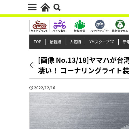
TOP
最新順
人気順
YMスクープCG
新車
[画像 No.13/18]ヤマハ
凄い！ コーナリングライト
2022/12/16