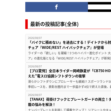
最新の投稿記事(全体)
2026/08/07
「バイクに積めない」を過去にする！デイトナから
チェア『WIDE/REST ハイバックチェア』が登場
ライダーの「欲しい」を凝縮！5つのハイパー進化ポイント 大ヒ
ア」の進化版となる『WIDE/REST ハイバックチェア』が新
2026/08/07
【プロ驚愕】全日本ライダー岡崎静夏が「CB750 HORNE
えた”電スロ協調シフトダウンの衝撃
滑らかシフトダウンにプロレーサーも嫉妬!? スポーツランド
季初レースを、表彰台圏内まで一歩届かず4位で終えた直後、最新モデ
2026/08/07
【TANAX】荷掛けフックとプレートガードの両立
載の悩みを解決！
ナンバープレートを利用して積載力アップ！ リアシートやキ