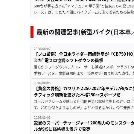
600台が夢を追った”アマチュアの甲子園”と彼女たちの夏 19
レース」は、またたく間にバイクブームに沸く若者たちの情熱の
最新の関連記事(新型バイク(日本車／
2026/08/07
【プロ驚愕】全日本ライダー岡崎静夏が「CB750 HORNE
えた”電スロ協調シフトダウンの衝撃
滑らかシフトダウンにプロレーサーも嫉妬!? スポーツランド
季初レースを、表彰台圏内まで一歩届かず4位で終えた直後、最新モデ
2026/08/06
【黄金の骨格】カワサキ Z250 2027年モデルが9/
ラフィック刷新を遂げた本格250ccスポーツだ
ゴールドフレームが魅せる圧倒的色気! 2026年型との違いは「
て、どれも似たようなものだ」などと侮るなかれ。今回発表されたカ
2026/08/05
驚異のスーパーチャージャー! 200馬力のモンスターが再
ルが9/5に価格据え置きで発売