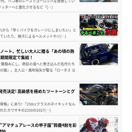
80年代、ハコ車のレースでヨーロッパを席巻してい
5リッターへと進化させるなど「[…]
と疲れから「早くバイクをガレージにしまいたい」と
ていたり、発汗によるヘルメットやジ[…]
トノート。忙しい大人に贈る「あの頃の熱
に期間限定で集結！
を鷲掴みにし、熱狂の渦へと巻き込んだ名作たち
の狼』。主人公・風吹裕矢が駆る「ロータス ヨ
5に発売決定! 高級感を極めたツートーンとグ
骨格」にあり! 「250ccクラスのネイキッドなん
ワサキのZ250の2027[…]
た”アマチュアレースの甲子園”鈴鹿4耐を彩
開始