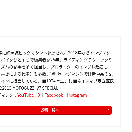
9年に姉妹誌ビッグマシンへ配属され、2018年からヤングマシ
。バイクひとすじで編集者歴25年。ライディングテクニックや
ニズムの記事を多く担当し、プロライダーのインプレ起こし
き書きによる代筆）も多数。WEBヤングマシンでは新車系の記
インに担当している。■1974年生まれ ■ネイティブ足立区民
2013 MOTOGUZZI V7 SPECIAL
グマシン：
YouTube
｜
X
｜
Facebook
｜
Instagram
投稿一覧へ