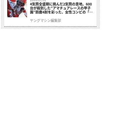
4気筒全盛期に挑んだ2気筒の意地。600
台が殺到した”アマチュアレースの甲子
園”鈴鹿4耐を彩った、女性コンビの「ス
ズキGSX400E」が特別展示開始
ヤングマシン編集部