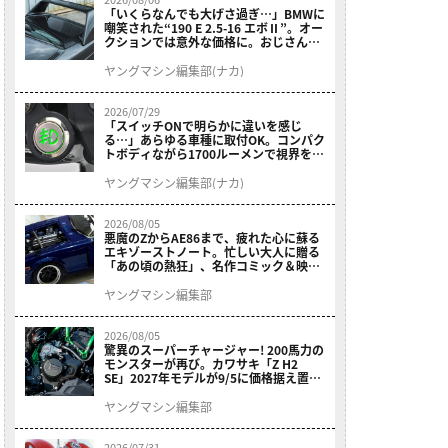
「いくらなんでも大げさ過ぎ…」BMWに
嘲笑された“190 E 2.5-16 エボⅡ”。オー
クションでは意外な価格に。おじさん達
が少年だった頃の憧れのクルマを深堀り
ヤングマシン編集部(ナカ)
2026/07/29
「スイッチONで明らかに違いを感じ
る…」あらゆる車種に取付OK。コンパク
トボディながら1700ルーメンで視界を確
保する［デイトナ・LEDフォグランプユ
ニット プレシャスレイ スモール］
ヤングマシン編集部(ナカ)
2026/08/05
悪魔のZからAE86まで、疲れた心に蘇る
エキゾーストノート。忙しい大人に贈る
「あの頃の熱狂」、名作コミック＆映画
の愛機たちが東京駅地下に期間限定で集
結！
ヤングマシン編集部
2026/08/05
驚異のスーパーチャージャー! 200馬力の
モンスターが再び。カワサキ「Z H2
SE」2027年モデルが9/5に価格据え置き
で発売
ヤングマシン編集部
2026/07/31