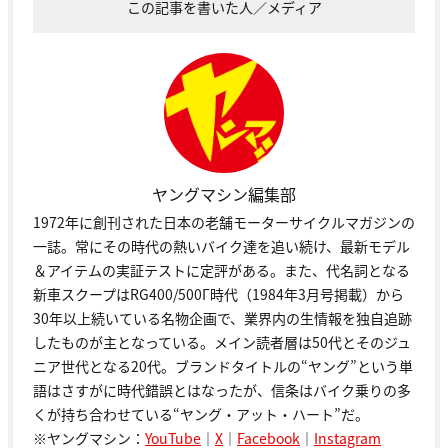
この記事を書いた人／メディア
ヤングマシン編集部
1972年に創刊された日本の老舗モーターサイクルマガジンの
一誌。常にその時代の熱いバイク達を追い続け、最新モデル
＆アイテムの実証テストに定評がある。また、代名詞となる
新車スクープはRG400/500Γ時代（1984年3月号掲載）から
30年以上続いている名物企画で、業界内の生情報を独自追跡
したものが主となっている。メイン読者層は50代とそのジュ
ニア世代となる20代。ブランドタイトルの“ヤング”という単
語はさすがに時代錯誤とはなったが、信条はバイク乗りの多
くが持ち合わせている“ヤング・アット・ハート”だ。
※ヤングマシン：
YouTube
｜
X
｜
Facebook
｜
Instagram