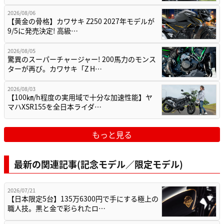
2026/08/06
【黄金の骨格】カワサキ Z250 2027年モデルが
9/5に発売決定! 高級…
2026/08/05
驚異のスーパーチャージャー! 200馬力のモンス
ターが再び。カワサキ「Z H…
2026/08/03
【100㎞/h程度の実用域で十分な加速性能】ヤ
マハXSR155を全日本ライダ…
もっと見る
最新の関連記事(記念モデル／限定モデル)
2026/07/21
【日本限定5台】135万6300円で手にする極上の
職人技。黒と金で彩られたロ…