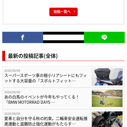
投稿一覧へ
最新の投稿記事(全体)
2026/08/08
スーパースポーツ車の極小リアシートにもフィ
ットする大容量の『スポルトフィット…
2026/08/08
あの白馬のイベントが今年もやってくる！
「BMW MOTORRAD DAYS …
2026/08/08
愛車と自分を守る秋の約束。二輪車安全運転推
進運動と盗難防止強化運動がもたらす…