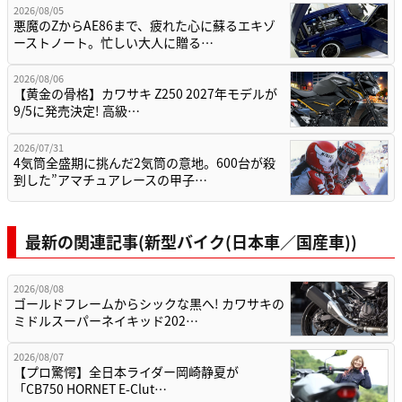
2026/08/05
悪魔のZからAE86まで、疲れた心に蘇るエキゾ
ーストノート。忙しい大人に贈る…
2026/08/06
【黄金の骨格】カワサキ Z250 2027年モデルが
9/5に発売決定! 高級…
2026/07/31
4気筒全盛期に挑んだ2気筒の意地。600台が殺
到した”アマチュアレースの甲子…
最新の関連記事(新型バイク(日本車／国産車))
2026/08/08
ゴールドフレームからシックな黒へ! カワサキの
ミドルスーパーネイキッド202…
2026/08/07
【プロ驚愕】全日本ライダー岡崎静夏が
「CB750 HORNET E-Clut…