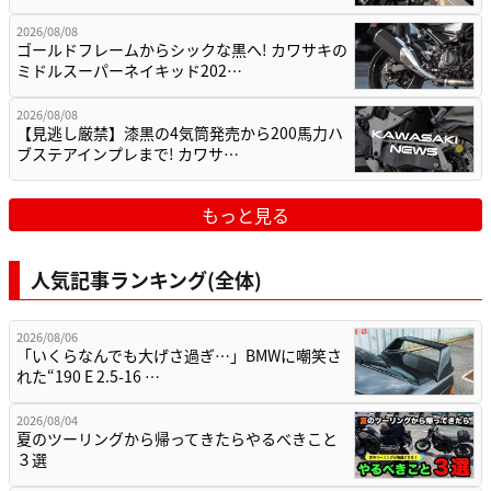
2026/08/08
ゴールドフレームからシックな黒へ! カワサキの
ミドルスーパーネイキッド202…
2026/08/08
【見逃し厳禁】漆黒の4気筒発売から200馬力ハ
ブステアインプレまで! カワサ…
もっと見る
人気記事ランキング(全体)
2026/08/06
「いくらなんでも大げさ過ぎ…」BMWに嘲笑さ
れた“190 E 2.5-16 …
2026/08/04
夏のツーリングから帰ってきたらやるべきこと
３選