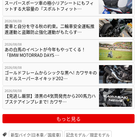
スーパースポーツ車の極小リアシートにもフィ
ットする大容量の『スポルトフィット…
2026/08/08
愛車と自分を守る秋の約束。二輪車安全運転推
進運動と盗難防止強化運動がもたらす…
2026/08/08
あの白馬のイベントが今年もやってくる！
「BMW MOTORRAD DAYS …
2026/08/08
ゴールドフレームからシックな黒へ! カワサキの
ミドルスーパーネイキッド202…
2026/08/08
【見逃し厳禁】漆黒の4気筒発売から200馬力ハ
ブステアインプレまで! カワサ…
もっと見る
新型バイク(日本車／国産車)
記念モデル／限定モデル