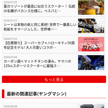
2026/07/20
夏のリゾートが最高に似合うスクーター！ 伝統
の名機がバカンス仕様に。ベスパと…
2026/07/17
シートは本物の帆と同じ素材! 世界で一番美しい
帆船をオマージュした、世界唯一…
2026/07/10
【在庫限り】スーパーカブ×ハローキティ50周
年記念モデル! 大人可愛いコラボ…
2026/07/08
カーボン調×マットチタンの凄み。ヤマハの
125ccスポーツスクーターに最強ス…
もっと見る
最新の関連記事(ヤングマシン)
2026/08/08