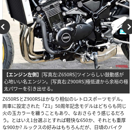
【エンジン左側】
[写真左:Z650RS]ツインらしい鼓動感が
心地いい名エンジン。[写真右:Z900RS]極低速から余裕の極
太パワーを引き出せる。
Z650RSとZ900RSはかなり相似のレトロスポーツモデル。
両車に設定された「Z1」50周年記念モデルはどちらも同じ
火の玉カラーを纏うこともあり、なおさらそう感じるだろ
う。とはいえ1台選ぶとすれば軽快な650か、それとも重厚
な900か? ルックスの好みはもちろんだが、日頃のバイク