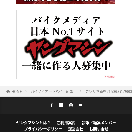
HOME
バイク／オートバイ［新車］
カワサキ新型Z650RSとZ90
ヤングマシンとは？
ご利用案内
執筆／編集メンバー
プライバシーポリシー
運営会社
お問い合せ