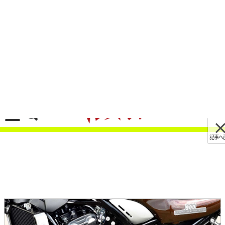
記事へ戻る
[画像 No.10/34]カワサキ新型Z650RSと
Z900RS、選ぶならどっちだ!? 実車徹底比較
2022/04/20