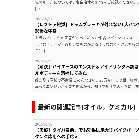
域のルールについては、各自治体のHP等をご確認ください。
[…]
2026/07/17
【レストア地獄】ドラムブレーキが外れない! 大ハン
悲惨な中身
ドラムブレーキの固着がレベチだった件 古いバイクのレスト
ごとの「テーマ」みたいなものがあるようなのですがこちら
ら[…]
2026/07/10
【解決】ハイエースのエンスト＆アイドリング不調はこ
ルボディーを清掃してみた
始まりは車検の不合格 ごめんなさい。25万キロもの間、放置し
車ってエンジンが丈夫すぎるから、知らず知らずのうちに「放置
最新の関連記事(オイル／ケミカル)
2026/08/07
【実験】タイパ最悪、でも効果は絶大!? バイクパー
タンク応用への手応え