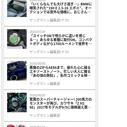
「いくらなんでも大げさ過ぎ…」BMWに
嘲笑された“190 E 2.5-16 エボⅡ”。オー
クションでは意外な価格に。おじさん達
が少年だった頃の憧れのクルマを深堀り
ヤングマシン編集部(ナカ)
2026/07/29
「スイッチONで明らかに違いを感じ
る…」あらゆる車種に取付OK。コンパク
トボディながら1700ルーメンで視界を確
保する［デイトナ・LEDフォグランプユ
ニット プレシャスレイ スモール］
ヤングマシン編集部(ナカ)
2026/08/05
悪魔のZからAE86まで、疲れた心に蘇る
エキゾーストノート。忙しい大人に贈る
「あの頃の熱狂」、名作コミック＆映画
の愛機たちが東京駅地下に期間限定で集
結！
ヤングマシン編集部
2026/08/05
驚異のスーパーチャージャー! 200馬力の
モンスターが再び。カワサキ「Z H2
SE」2027年モデルが9/5に価格据え置き
で発売
ヤングマシン編集部
2026/07/31