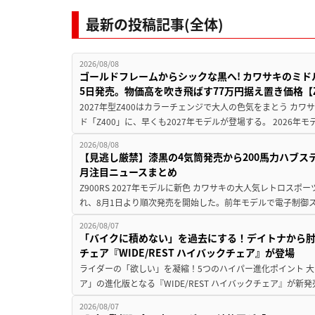
最新の投稿記事(全体)
2026/08/08
ゴールドフレームからシックな黒へ! カワサキのミド
5日発売。物価高を吹き飛ばす77万円据え置き価格【Z
2027年型Z400はカラーチェンジで大人の色気をまとう カ
ド「Z400」に、早くも2027年モデルが登場する。 2026年
2026/08/08
【見逃し厳禁】漆黒の4気筒発売から200馬力ハブス
月注目ニュースまとめ
Z900RS 2027年モデルに新色 カワサキの大人気レトロスポー
れ、8月1日より順次発売を開始した。前年モデルで電子制御ス
2026/08/07
「バイクに積めない」を過去にする！デイトナから
チェア『WIDE/REST ハイバックチェア』が登場
ライダーの「欲しい」を凝縮！5つのハイパー進化ポイント 大ヒ
ア」の進化版となる『WIDE/REST ハイバックチェア』が新
2026/08/07