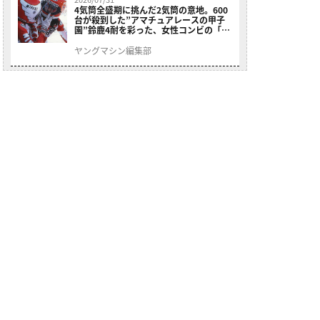
4気筒全盛期に挑んだ2気筒の意地。600
台が殺到した”アマチュアレースの甲子
園”鈴鹿4耐を彩った、女性コンビの「ス
ズキGSX400E」が特別展示開始
ヤングマシン編集部