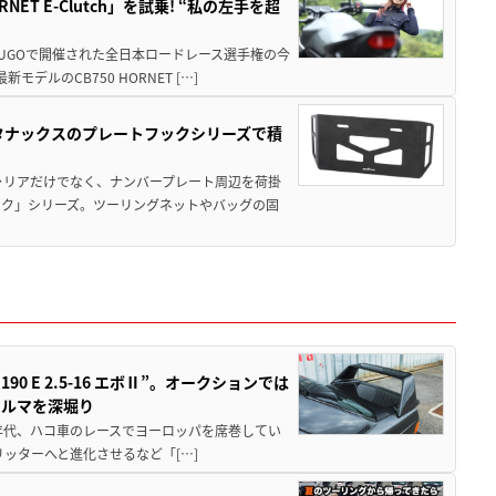
T E-Clutch」を試乗! “私の左手を超
SUGOで開催された全日本ロードレース選手権の今
ルのCB750 HORNET […]
！タナックスのプレートフックシリーズで積
ャリアだけでなく、ナンバープレート周辺を荷掛
ック」シリーズ。ツーリングネットやバッグの固
 E 2.5-16 エボⅡ”。オークションでは
クルマを深堀り
80年代、ハコ車のレースでヨーロッパを席巻してい
5リッターへと進化させるなど「[…]