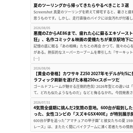
夏のツーリングから帰ってきたらやるべきこと３選
Screenshot 真夏のツーリングを終えて帰宅すると、暑さ
思うものです。しかし、走行直後のバイクには虫汚れが付着し
2026/08/05
悪魔のZからAE86まで、疲れた心に蘇るエキゾース
狂」、名作コミック＆映画の愛機たちが東京駅地下
記憶の底に眠る「あの相棒」たちとの再会 かつて、我々の心
がある。熱狂的なスーパーカーブームを牽引した『サーキット
[…]
2026/08/06
【黄金の骨格】カワサキ Z250 2027年モデルが9/
ラフィック刷新を遂げた本格250ccスポーツだ
ゴールドフレームが魅せる圧倒的色気! 2026年型との違いは「
て、どれも似たようなものだ」などと侮るなかれ。今回発表されたカ
2026/07/31
4気筒全盛期に挑んだ2気筒の意地。600台が殺到し
った、女性コンビの「スズキGSX400E」が特別展示
600台が夢を追った”アマチュアの甲子園”と彼女たちの夏 19
レース」は、またたく間にバイクブームに沸く若者たちの情熱の