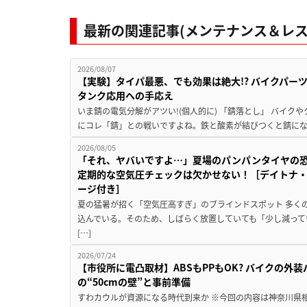
最新の関連記事(メンテナンス＆レス
2026/08/07
【実験】タイパ最悪、でも効果は絶大!? バイクパー
タンク応用への手応え
いま錆の電気分解がアツい!(個人的に) 「錆落とし」 バイ
にコレ「錆」との戦いですよね。鉄と酸素が結びつくと錆にな
2026/08/05
「それ、ヤバいですよ…」夏場のパンパンタイヤの
定期的な空気圧チェックは欠かせない！［デイトナ・
ージ付き］
夏の猛暑が招く「空気圧高すぎ」のブラインドスポット 多く
込んでいる。そのため、しばらく放置していても「少し減って
[…]
2026/07/24
【市役所に電凸取材】ABSもPPもOK? バイクの外
の“50cmの壁”と事前準備
すわカウルが資源になる時代到来か ※今回の内容は神奈川県