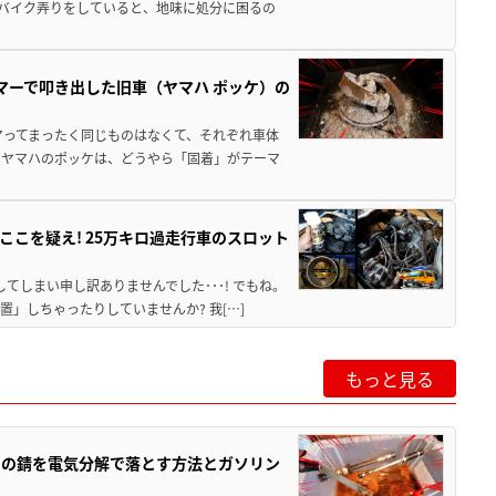
 バイク弄りをしていると、地味に処分に困るの
マーで叩き出した旧車（ヤマハ ポッケ）の
アってまったく同じものはなくて、それぞれ車体
のヤマハのポッケは、どうやら「固着」がテーマ
こを疑え! 25万キロ過走行車のスロット
てしまい申し訳ありませんでした･･･! でもね。
」しちゃったりしていませんか? 我[…]
もっと見る
ツの錆を電気分解で落とす方法とガソリン