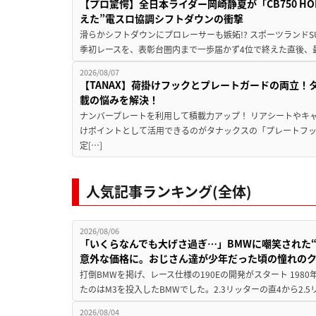
【プロ驚愕】全日本ライダー岡崎静夏が「CB750 HORNE
えた”電スロ協調シフトダウンの衝撃
滑らかシフトダウンにプロレーサーも嫉妬!? スポーツランド
季初レースを、表彰台圏内まで一歩届かず4位で終えた直後、最新モデ
2026/08/07
【TANAX】荷掛けフックとプレートガードの両立
載の悩みを解決！
ナンバープレートを利用して積載力アップ！ リアシートやキ
けポイントとして活用できるのがタナックスの「プレートフ
定[…]
人気記事ランキング(全体)
2026/08/06
「いくらなんでも大げさ過ぎ…」BMWに嘲笑された“190
意外な価格に。おじさん達が少年だった頃の憧れの
打倒BMWを掲げ、レース仕様の190Eの開発がスタート 19
たのはM3を投入したBMWでした。2.3リッターの直4から2.
2026/08/04