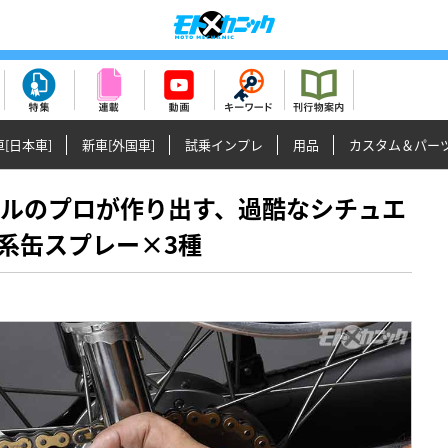
[日本車]
新車[外国車]
試乗インプレ
用品
カスタム＆パー
ケミカルのプロが作り出す、過酷なシチュエ
系缶スプレー×3種