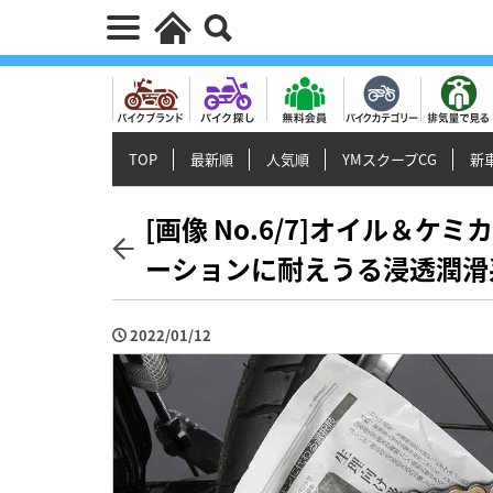
TOP
最新順
人気順
YMスクープCG
新車
[画像 No.6/7]オイル＆
ーションに耐えうる浸透潤滑
2022/01/12