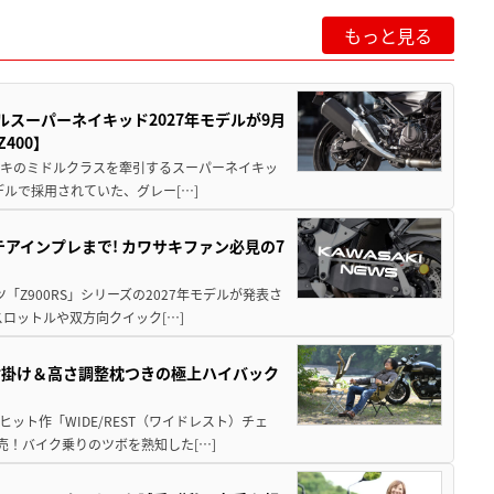
もっと見る
ルスーパーネイキッド2027年モデルが9月
400】
ワサキのミドルクラスを牽引するスーパーネイキッ
モデルで採用されていた、グレー[…]
テアインプレまで! カワサキファン必見の7
ツ「Z900RS」シリーズの2027年モデルが発表さ
ロットルや双方向クイック[…]
肘掛け＆高さ調整枕つきの極上ハイバック
ット作「WIDE/REST（ワイドレスト）チェ
発売！バイク乗りのツボを熟知した[…]