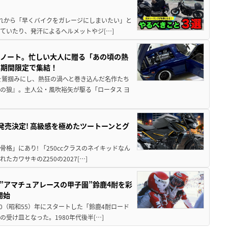
と疲れから「早くバイクをガレージにしまいたい」と
ていたり、発汗によるヘルメットやジ[…]
トノート。忙しい大人に贈る「あの頃の熱
に期間限定で集結！
を鷲掴みにし、熱狂の渦へと巻き込んだ名作たち
の狼』。主人公・風吹裕矢が駆る「ロータス ヨ
5に発売決定! 高級感を極めたツートーンとグ
骨格」にあり! 「250ccクラスのネイキッドなん
ワサキのZ250の2027[…]
た”アマチュアレースの甲子園”鈴鹿4耐を彩
開始
80（昭和55）年にスタートした「鈴鹿4耐ロード
受け皿となった。1980年代後半[…]