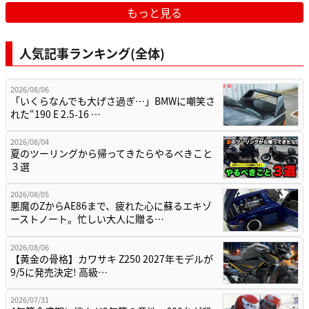
もっと見る
人気記事ランキング(全体)
2026/08/06
「いくらなんでも大げさ過ぎ…」BMWに嘲笑さ
れた“190 E 2.5-16 …
2026/08/04
夏のツーリングから帰ってきたらやるべきこと
３選
2026/08/05
悪魔のZからAE86まで、疲れた心に蘇るエキゾ
ーストノート。忙しい大人に贈る…
2026/08/06
【黄金の骨格】カワサキ Z250 2027年モデルが
9/5に発売決定! 高級…
2026/07/31