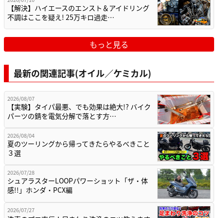
【解決】ハイエースのエンスト＆アイドリング
不調はここを疑え! 25万キロ過走…
もっと見る
最新の関連記事(オイル／ケミカル)
2026/08/07
【実験】タイパ最悪、でも効果は絶大!? バイク
パーツの錆を電気分解で落とす方…
2026/08/04
夏のツーリングから帰ってきたらやるべきこと
３選
2026/07/28
シュアラスターLOOPパワーショット「ザ・体
感!!」ホンダ・PCX編
2026/07/27