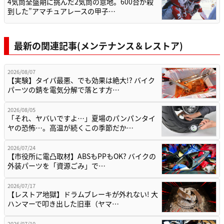
4気筒全盛期に挑んだ2気筒の意地。600台が殺
到した”アマチュアレースの甲子…
最新の関連記事(メンテナンス＆レストア)
2026/08/07
【実験】タイパ最悪、でも効果は絶大!? バイク
パーツの錆を電気分解で落とす方…
2026/08/05
「それ、ヤバいですよ…」夏場のパンパンタイ
ヤの恐怖…。高温が続くこの季節だか…
2026/07/24
【市役所に電凸取材】ABSもPPもOK? バイクの
外装パーツを「資源ごみ」で…
2026/07/17
【レストア地獄】ドラムブレーキが外れない! 大
ハンマーで叩き出した旧車（ヤマ…
2026/07/10