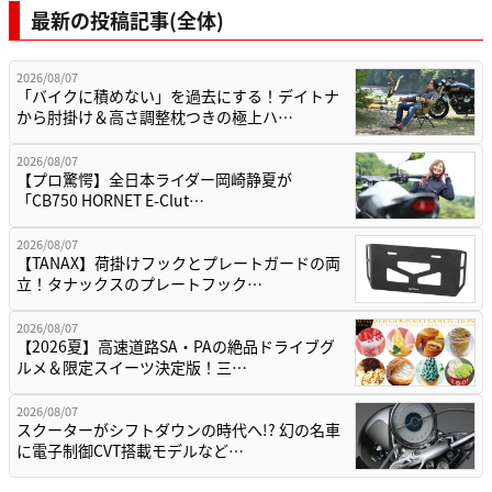
最新の投稿記事(全体)
2026/08/07
「バイクに積めない」を過去にする！デイトナ
から肘掛け＆高さ調整枕つきの極上ハ…
2026/08/07
【プロ驚愕】全日本ライダー岡崎静夏が
「CB750 HORNET E-Clut…
2026/08/07
【TANAX】荷掛けフックとプレートガードの両
立！タナックスのプレートフック…
2026/08/07
【2026夏】高速道路SA・PAの絶品ドライブグ
ルメ＆限定スイーツ決定版！三…
2026/08/07
スクーターがシフトダウンの時代へ!? 幻の名車
に電子制御CVT搭載モデルなど…