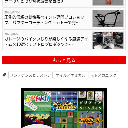
ラーのサビ取り現状最善を目指す
2026/07/03
圧倒的信頼の骨格系ペイント専門プロショッ
プ、パウダーコーティング・カトーで完…
2026/06/28
ガレージのバイクいじりが楽しくなる厳選アイ
テム×10選＜アストロプロダクツ＞…
もっと見る
メンテナンス＆レストア
オイル／ケミカル
モトメカニック