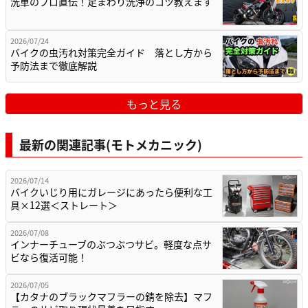
洗車のプロ直伝！足まわり洗浄のコツ教えます
2026/07/24
バイクの虫汚れ対策完全ガイド 落とし方から
予防法まで徹底解説
もっと見る
最新の関連記事(モトメカニック)
2026/07/14
バイクいじり用にガレージにあったら便利な工
具×12選＜ストレート＞
2026/07/08
インナーチューブのぶつぶつサビ。軽度な点サ
ビなら復活可能！
2026/07/05
【カタナのブラックマフラーの錆を除去】マフ