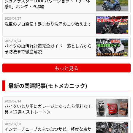
シュアラスターLOOPパワーショット「ザ・体
感!!」ホンダ・PCX編
2026/07/27
洗車のプロ直伝！足まわり洗浄のコツ教えます
2026/07/24
バイクの虫汚れ対策完全ガイド 落とし方から
予防法まで徹底解説
もっと見る
最新の関連記事(モトメカニック)
2026/07/14
バイクいじり用にガレージにあったら便利な工
具×12選＜ストレート＞
2026/07/08
インナーチューブのぶつぶつサビ。軽度な点サ