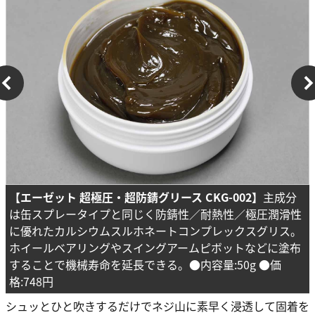
【エーゼット 超極圧・超防錆グリース CKG-002】
主成分
は缶スプレータイプと同じく防錆性／耐熱性
／極圧潤滑性
に優れたカルシウムスルホネートコンプレックスグリス。
ホイールベアリングやスイングアームピボットなどに塗布
することで機械寿命を延長できる。●内容量:50g ●価
格:748円
シュッとひと吹きするだけでネジ山に素早く浸透して固着を