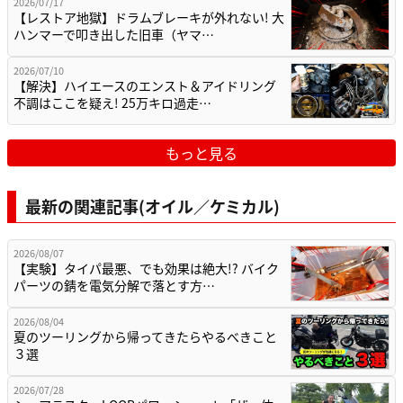
2026/07/17
【レストア地獄】ドラムブレーキが外れない! 大
ハンマーで叩き出した旧車（ヤマ…
2026/07/10
【解決】ハイエースのエンスト＆アイドリング
不調はここを疑え! 25万キロ過走…
もっと見る
最新の関連記事(オイル／ケミカル)
2026/08/07
【実験】タイパ最悪、でも効果は絶大!? バイク
パーツの錆を電気分解で落とす方…
2026/08/04
夏のツーリングから帰ってきたらやるべきこと
３選
2026/07/28