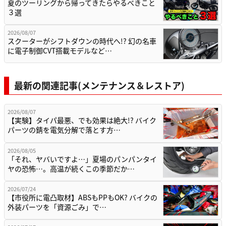
夏のツーリングから帰ってきたらやるべきこと
３選
2026/08/07
スクーターがシフトダウンの時代へ!? 幻の名車
に電子制御CVT搭載モデルなど…
最新の関連記事(メンテナンス＆レストア)
2026/08/07
【実験】タイパ最悪、でも効果は絶大!? バイク
パーツの錆を電気分解で落とす方…
2026/08/05
「それ、ヤバいですよ…」夏場のパンパンタイ
ヤの恐怖…。高温が続くこの季節だか…
2026/07/24
【市役所に電凸取材】ABSもPPもOK? バイクの
外装パーツを「資源ごみ」で…