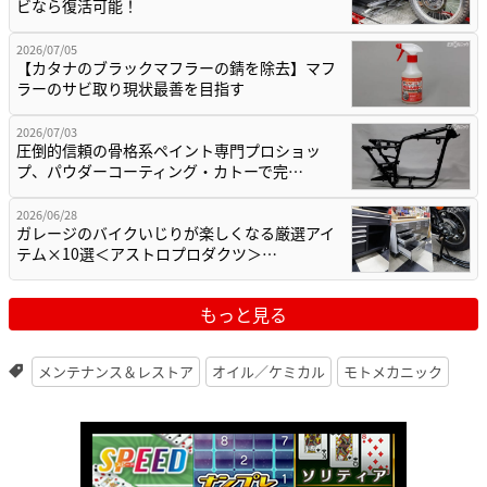
ビなら復活可能！
2026/07/05
【カタナのブラックマフラーの錆を除去】マフ
ラーのサビ取り現状最善を目指す
2026/07/03
圧倒的信頼の骨格系ペイント専門プロショッ
プ、パウダーコーティング・カトーで完…
2026/06/28
ガレージのバイクいじりが楽しくなる厳選アイ
テム×10選＜アストロプロダクツ＞…
もっと見る
メンテナンス＆レストア
オイル／ケミカル
モトメカニック