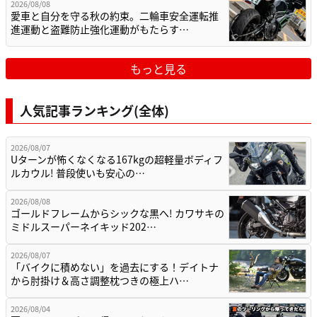
2026/08/08
愛車と自分を守る秋の約束。二輪車安全運転推
進運動と盗難防止強化運動がもたらす…
もっと見る
人気記事ランキング(全体)
2026/08/07
Uターンが怖くなくなる167kgの超軽量ボディフ
ルカウル! 普段使いも安心の…
2026/08/08
ゴールドフレームからシックな黒へ! カワサキの
ミドルスーパーネイキッド202…
2026/08/07
「バイクに積めない」を過去にする！デイトナ
から肘掛け＆高さ調整枕つきの極上ハ…
2026/08/04