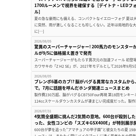
1700ルーメンで視界を確保する［デイトナ・LEDフ
ル］
夏の急な豪雨にも備える、コンパクトなイエローフォグ 夏は
に突然、雨が激しくなることも珍しくない。近年は局地的な
に[…]
2026/08/05
驚異のスーパーチャージャー! 200馬力のモンスターが再
ルが9/5に価格据え置きで発売
スーパーチャージャーがもたらす異次元の加速フィール 初登
カワサキの「Z H2 SE」が、2027年モデルとして2026年9月
2026/08/05
ブレンボ6基のカブ!? 脳がバグる異常なカスタムから、
で。7月に話題を呼んだホンダ関連ニュースまとめ
製作費230万超、脳がバグるCB750Four再現 第18回モンキー
124ccスケールダウンカスタムが凄まじい完成度だった。製作
2026/07/31
4気筒全盛期に挑んだ2気筒の意地。600台が殺到し
った、女性コンビの「スズキGSX400E」が特別展示
600台が夢を追った”アマチュアの甲子園”と彼女たちの夏 19
レース」は、またたく間にバイクブームに沸く若者たちの情熱の