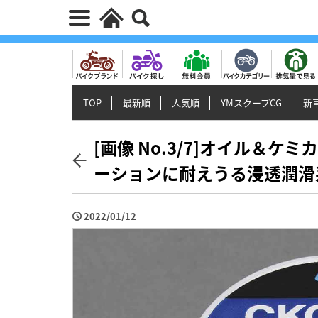
TOP
最新順
人気順
YMスクープCG
新車
[画像 No.3/7]オイル＆
ーションに耐えうる浸透潤滑
2022/01/12