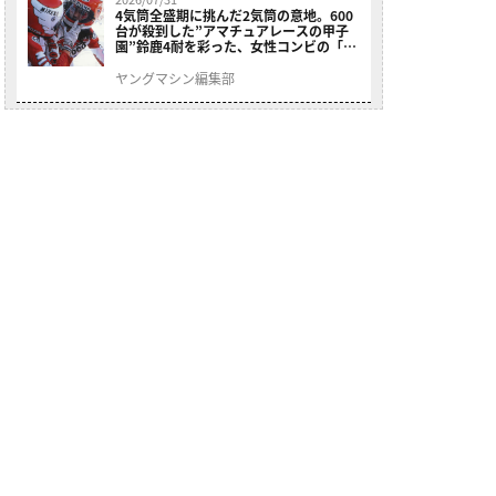
4気筒全盛期に挑んだ2気筒の意地。600
台が殺到した”アマチュアレースの甲子
園”鈴鹿4耐を彩った、女性コンビの「ス
ズキGSX400E」が特別展示開始
ヤングマシン編集部