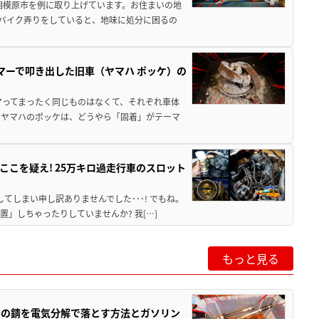
相模原市を例に取り上げています。お住まいの地
 バイク弄りをしていると、地味に処分に困るの
マーで叩き出した旧車（ヤマハ ポッケ）の
アってまったく同じものはなくて、それぞれ車体
のヤマハのポッケは、どうやら「固着」がテーマ
こを疑え! 25万キロ過走行車のスロット
てしまい申し訳ありませんでした･･･! でもね。
」しちゃったりしていませんか? 我[…]
もっと見る
ツの錆を電気分解で落とす方法とガソリン