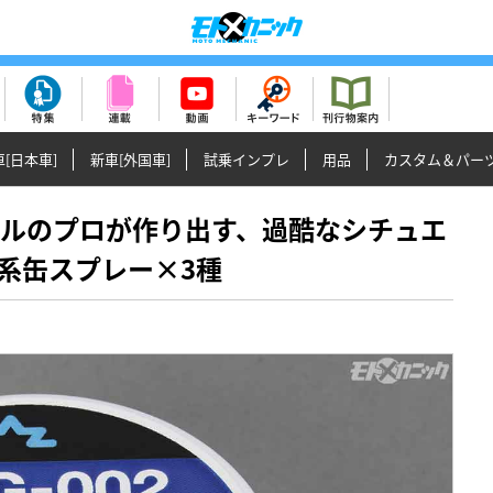
[日本車]
新車[外国車]
試乗インプレ
用品
カスタム＆パー
ケミカルのプロが作り出す、過酷なシチュエ
系缶スプレー×3種