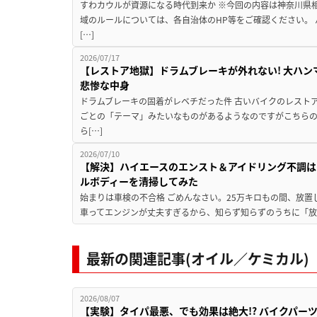
すわカウルが資源になる時代到来か ※今回の内容は神奈川県
域のルールについては、各自治体のHP等をご確認ください。
[…]
2026/07/17
【レストア地獄】ドラムブレーキが外れない! 大ハン
悲惨な中身
ドラムブレーキの固着がレベチだった件 古いバイクのレスト
ごとの「テーマ」みたいなものがあるようなのですがこちら
ら[…]
2026/07/10
【解決】ハイエースのエンスト＆アイドリング不調はこ
ルボディーを清掃してみた
始まりは車検の不合格 ごめんなさい。25万キロもの間、放置し
車ってエンジンが丈夫すぎるから、知らず知らずのうちに「放置
最新の関連記事(オイル／ケミカル)
2026/08/07
【実験】タイパ最悪、でも効果は絶大!? バイクパー