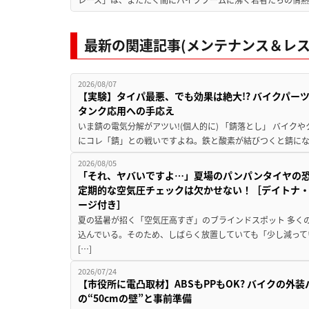
最新の関連記事(メンテナンス＆レス
2026/08/07
【実験】タイパ最悪、でも効果は絶大!? バイクパー
タンク応用への手応え
いま錆の電気分解がアツい!(個人的に) 「錆落とし」 バイ
にコレ「錆」との戦いですよね。鉄と酸素が結びつくと錆にな
2026/08/05
「それ、ヤバいですよ…」夏場のパンパンタイヤの
定期的な空気圧チェックは欠かせない！［デイトナ・
ージ付き］
夏の猛暑が招く「空気圧高すぎ」のブラインドスポット 多く
込んでいる。そのため、しばらく放置していても「少し減って
[…]
2026/07/24
【市役所に電凸取材】ABSもPPもOK? バイクの外
の“50cmの壁”と事前準備