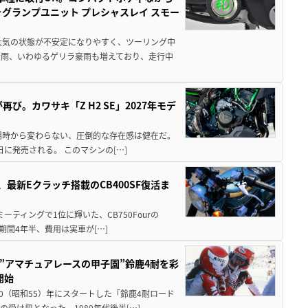
ォグランプユニット プレシャスレイ スモー
大気の状態が不安定になりやすく、ツーリング中
大雨、いわゆるゲリラ豪雨も増えており、走行中
び。カワサキ「Z H2 SE」2027年モデ
場時から変わらない、圧倒的な存在感は健在だ。
5日に発売される。 このマシンの[…]
最新Eクラッチ搭載のCB400SF復活ま
ミーティングで1位に輝いた、CB750Fourの
期間4年半、費用は実車が[…]
た”アマチュアレースの甲子園”鈴鹿4耐を彩
開始
80（昭和55）年にスタートした「鈴鹿4耐ロード
受け皿となった。1980年代後半[…]