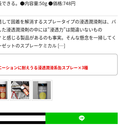
る。●内容量:50g ●価格:748円
透して固着を解消するスプレータイプの浸透潤滑剤は、バ
た浸透潤滑剤の中には”浸透力”は間違いないもの
!? と感じる製品があるのも事実。そんな懸念を一掃してく
ゼットのスプレーケミカル […]
エーションに耐えうる浸透潤滑系缶スプレー×3種