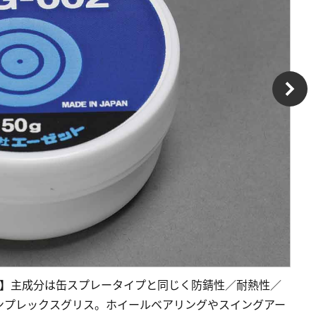
2】
主成分は缶スプレータイプと同じく防錆性／耐熱性
／
ンプレックスグリス。ホイールベアリングやスイングアー