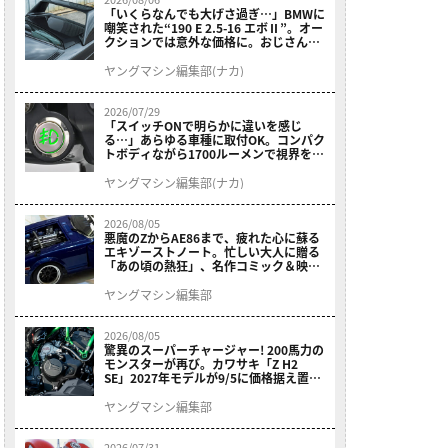
「いくらなんでも大げさ過ぎ…」BMWに
嘲笑された“190 E 2.5-16 エボⅡ”。オー
クションでは意外な価格に。おじさん達
が少年だった頃の憧れのクルマを深堀り
ヤングマシン編集部(ナカ)
2026/07/29
「スイッチONで明らかに違いを感じ
る…」あらゆる車種に取付OK。コンパク
トボディながら1700ルーメンで視界を確
保する［デイトナ・LEDフォグランプユ
ニット プレシャスレイ スモール］
ヤングマシン編集部(ナカ)
2026/08/05
悪魔のZからAE86まで、疲れた心に蘇る
エキゾーストノート。忙しい大人に贈る
「あの頃の熱狂」、名作コミック＆映画
の愛機たちが東京駅地下に期間限定で集
結！
ヤングマシン編集部
2026/08/05
驚異のスーパーチャージャー! 200馬力の
モンスターが再び。カワサキ「Z H2
SE」2027年モデルが9/5に価格据え置き
で発売
ヤングマシン編集部
2026/07/31