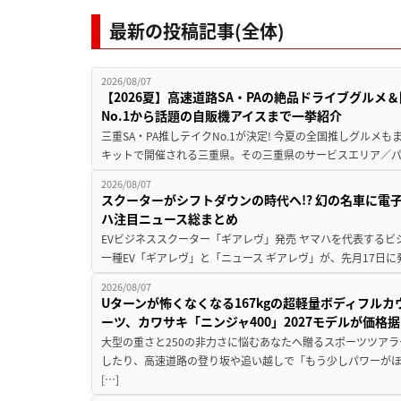
最新の投稿記事(全体)
2026/08/07
【2026夏】高速道路SA・PAの絶品ドライブグル
No.1から話題の自販機アイスまで一挙紹介
三重SA・PA推しテイクNo.1が決定! 今夏の全国推しグルメ
キットで開催される三重県。その三重県のサービスエリア／パ
2026/08/07
スクーターがシフトダウンの時代へ!? 幻の名車に電
ハ注目ニュース総まとめ
EVビジネススクーター「ギアレヴ」発売 ヤマハを代表するビ
一種EV「ギアレヴ」と「ニュース ギアレヴ」が、先月17日に
2026/08/07
Uターンが怖くなくなる167kgの超軽量ボディフルカ
ーツ、カワサキ「ニンジャ400」2027モデルが価格据
大型の重さと250の非力さに悩むあなたへ贈るスポーツツアラ
したり、高速道路の登り坂や追い越しで「もう少しパワーが
[…]