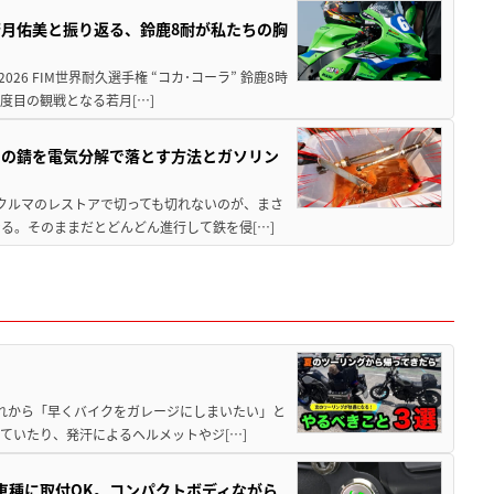
月佑美と振り返る、鈴鹿8耐が私たちの胸
26 FIM世界耐久選手権 “コカ･コーラ” 鈴鹿8時
度目の観戦となる若月[…]
ツの錆を電気分解で落とす方法とガソリン
クやクルマのレストアで切っても切れないのが、まさ
る。そのままだとどんどん進行して鉄を侵[…]
と疲れから「早くバイクをガレージにしまいたい」と
ていたり、発汗によるヘルメットやジ[…]
車種に取付OK。コンパクトボディながら