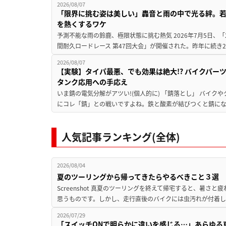
2026/08/07
「限界に挑む姿は美しい」轟音と雨の中で光る絆。若
を熱くするワケ
予測不能な雨の鈴鹿、極限状態に挑む熱気 2026年7月5日、「20
間耐久ロードレース 第47回大会」が開催された。昨年に続き2
2026/08/07
【実験】タイパ最悪、でも効果は絶大!? バイクパー
タンク応用への手応え
いま錆の電気分解がアツい!(個人的に) 「錆落とし」 バイ
にコレ「錆」との戦いですよね。鉄と酸素が結びつくと錆にな
人気記事ランキング(全体)
2026/08/04
夏のツーリングから帰ってきたらやるべきこと３選
Screenshot 真夏のツーリングを終えて帰宅すると、暑さ
思うものです。しかし、走行直後のバイクには虫汚れが付着し
2026/07/29
「スイッチONで明らかに違いを感じる…」あらゆる