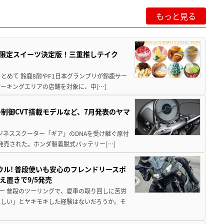
もっと見る
メ＆限定スイーツ決定版！三重推しテイク
もまとめて 鈴鹿8耐やF1日本グランプリが鈴鹿サー
ーキングエリアの店舗を対象に、中[…]
子制御CVT搭載モデルなど、7月発表のヤマ
ジネススクーター「ギア」のDNAを受け継ぐ原付
発売された。ホンダ製着脱式バッテリー[…]
ウル! 普段使いも安心のフレンドリースポ
え置きで9/5発売
ー 普段のツーリングで、愛車の取り回しに苦労
ほしい」とヤキモキした経験はないだろうか。そ