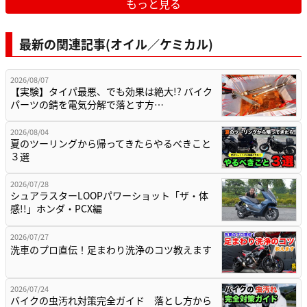
もっと見る
最新の関連記事(オイル／ケミカル)
2026/08/07
【実験】タイパ最悪、でも効果は絶大!? バイク
パーツの錆を電気分解で落とす方…
2026/08/04
夏のツーリングから帰ってきたらやるべきこと
３選
2026/07/28
シュアラスターLOOPパワーショット「ザ・体
感!!」ホンダ・PCX編
2026/07/27
洗車のプロ直伝！足まわり洗浄のコツ教えます
2026/07/24
バイクの虫汚れ対策完全ガイド 落とし方から