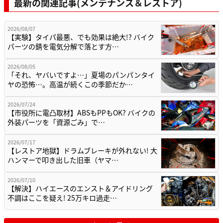
最新の関連記事(メンテナンス＆レストア)
2026/08/07
【実験】タイパ最悪、でも効果は絶大!? バイク
パーツの錆を電気分解で落とす方…
2026/08/05
「それ、ヤバいですよ…」夏場のパンパンタイ
ヤの恐怖…。高温が続くこの季節だか…
2026/07/24
【市役所に電凸取材】ABSもPPもOK? バイクの
外装パーツを「資源ごみ」で…
2026/07/17
【レストア地獄】ドラムブレーキが外れない! 大
ハンマーで叩き出した旧車（ヤマ…
2026/07/10
【解決】ハイエースのエンスト＆アイドリング
不調はここを疑え! 25万キロ過走…