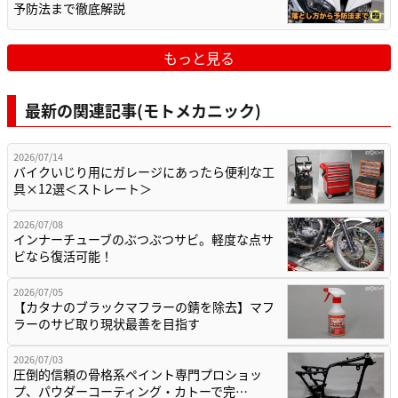
予防法まで徹底解説
もっと見る
最新の関連記事(モトメカニック)
2026/07/14
バイクいじり用にガレージにあったら便利な工
具×12選＜ストレート＞
2026/07/08
インナーチューブのぶつぶつサビ。軽度な点サ
ビなら復活可能！
2026/07/05
【カタナのブラックマフラーの錆を除去】マフ
ラーのサビ取り現状最善を目指す
2026/07/03
圧倒的信頼の骨格系ペイント専門プロショッ
プ、パウダーコーティング・カトーで完…