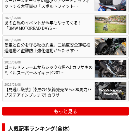
スーパースポーツ車の極小リアシートにもフィ
ットする大容量の『スポルトフィット…
2026/08/08
あの白馬のイベントが今年もやってくる！
「BMW MOTORRAD DAYS …
2026/08/08
愛車と自分を守る秋の約束。二輪車安全運転推
進運動と盗難防止強化運動がもたらす…
2026/08/08
ゴールドフレームからシックな黒へ! カワサキの
ミドルスーパーネイキッド202…
2026/08/08
【見逃し厳禁】漆黒の4気筒発売から200馬力ハ
ブステアインプレまで! カワサ…
もっと見る
人気記事ランキング(全体)