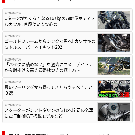
2026/08/07
Uターンが怖くなくなる167kgの超軽量ボディフ
ルカウル! 普段使いも安心の…
2026/08/08
ゴールドフレームからシックな黒へ! カワサキの
ミドルスーパーネイキッド202…
2026/08/07
「バイクに積めない」を過去にする！デイトナ
から肘掛け＆高さ調整枕つきの極上ハ…
2026/08/04
夏のツーリングから帰ってきたらやるべきこと
３選
2026/08/07
スクーターがシフトダウンの時代へ!? 幻の名車
に電子制御CVT搭載モデルなど…