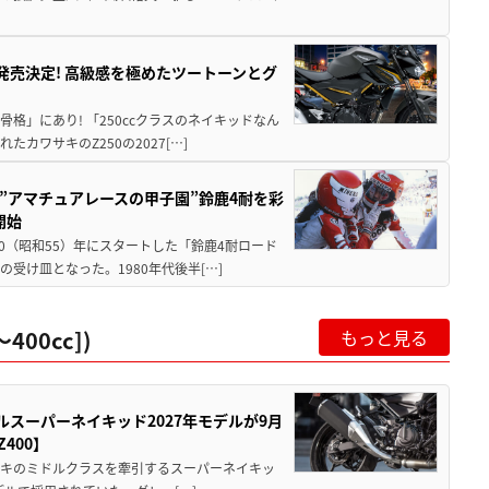
5に発売決定! 高級感を極めたツートーンとグ
骨格」にあり! 「250ccクラスのネイキッドなん
ワサキのZ250の2027[…]
た”アマチュアレースの甲子園”鈴鹿4耐を彩
開始
80（昭和55）年にスタートした「鈴鹿4耐ロード
受け皿となった。1980年代後半[…]
00cc])
もっと見る
ルスーパーネイキッド2027年モデルが9月
400】
ワサキのミドルクラスを牽引するスーパーネイキッ