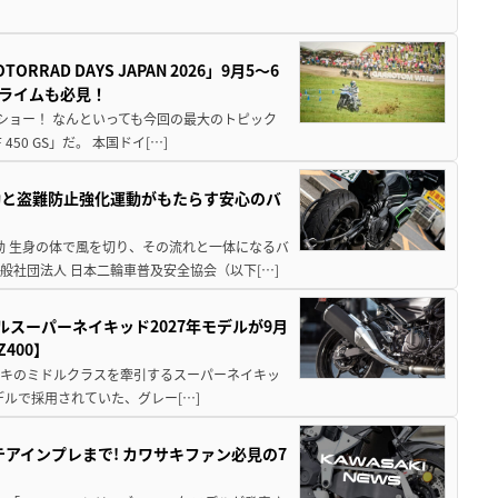
AD DAYS JAPAN 2026」9月5〜6
クライムも必見！
解体ショー！ なんといっても今回の最大のトピック
0 GS」だ。 本国ドイ[…]
動と盗難防止強化運動がもたらす安心のバ
動 生身の体で風を切り、その流れと一体になるバ
社団法人 日本二輪車普及安全協会（以下[…]
ルスーパーネイキッド2027年モデルが9月
400】
ワサキのミドルクラスを牽引するスーパーネイキッ
モデルで採用されていた、グレー[…]
テアインプレまで! カワサキファン必見の7