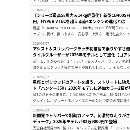
ド「Z400」に、早くも2027年モデルが登場する。 2026年
2026/08/01
【シリーズ最高58馬力＆14kg軽量化】新型CB400SF
円。HYPER VTECを超える直4エンジンの進化とは
新型『CB400 SUPER FOUR E-Clutch』のすべてが明
セプトに掲げ、扱いやすさ・安心感・上質さ・走行性能といった
2026/07/27
アシスト＆スリッパークラッチ初搭載で乗りやすさ倍
タイルクルーザーが2026年モデルとして進化【ゴアン
前年モデルからの進化1：アシスト＆スリッパークラッチの新
離を走るとクラッチ操作で左手が疲れてしまう」。そんなライダ
2026/07/22
星座とボリウッドのアートを纏う、ストリートに映
ド「ハンター350」2026年モデルに追加カラー2種が
6月の熱気そのままに、2つの鮮烈な新色が日本上陸 先月ハン
グレイ」は、グレーとネオンイエローの対比で都会の夜に映え
2026/07/22
新開発キャリパーで制動力アップ。刺激的な走りがさら
デューク」2026年モデルが82万9000円で登場
完全自社開発のWP製ブレーキシステムを新採用 「エンジン