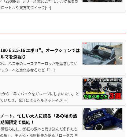
ツ「Z900RS」シリーズの2027年モデルが発表さ
ロットルや双方向クイック[…]
 E 2.5-16 エボⅡ”。オークションでは
クルマを深堀り
80年代、ハコ車のレースでヨーロッパを席巻してい
5リッターへと進化させるなど「[…]
と疲れから「早くバイクをガレージにしまいたい」と
ていたり、発汗によるヘルメットやジ[…]
トノート。忙しい大人に贈る「あの頃の熱
に期間限定で集結！
を鷲掴みにし、熱狂の渦へと巻き込んだ名作たち
の狼』。主人公・風吹裕矢が駆る「ロータス ヨ