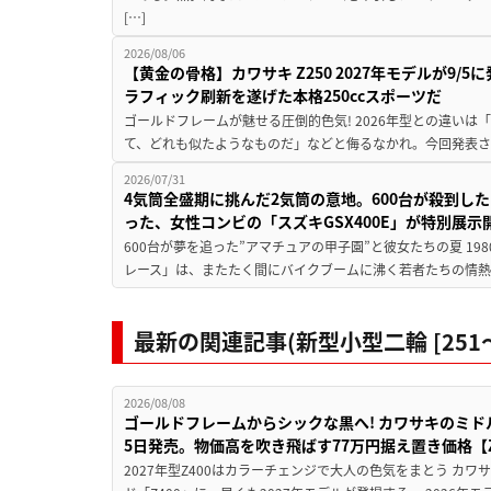
[…]
2026/08/06
【黄金の骨格】カワサキ Z250 2027年モデルが9/
ラフィック刷新を遂げた本格250ccスポーツだ
ゴールドフレームが魅せる圧倒的色気! 2026年型との違いは「
て、どれも似たようなものだ」などと侮るなかれ。今回発表されたカ
2026/07/31
4気筒全盛期に挑んだ2気筒の意地。600台が殺到し
った、女性コンビの「スズキGSX400E」が特別展示
600台が夢を追った”アマチュアの甲子園”と彼女たちの夏 19
レース」は、またたく間にバイクブームに沸く若者たちの情熱の
最新の関連記事(新型小型二輪 [251〜4
2026/08/08
ゴールドフレームからシックな黒へ! カワサキのミド
5日発売。物価高を吹き飛ばす77万円据え置き価格【Z
2027年型Z400はカラーチェンジで大人の色気をまとう カ