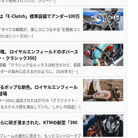
モデルで採用されていた、グレー[…]
は「E-Clutch」標準装備でアンダー100万
らかに!? “すべての瞬間が、楽しさにつながる”を開発コン
CBシリーズの[…]
増。 ロイヤルエンフィールドのボバース
・クラシック350】
搭載 「クラシックなルックスは好きだけど、長距
ーの悩みに応えるかのように、2026年モ[…]
えるポップな新色。ロイヤルエンフィール
登場
ター350に追加されたばかりの「グラファイト・
るステルス感を演出していた。しかし今回追[…]
に研ぎ澄まされた、KTMの新型「390
やフレームの進化に見合う、もっとコントローラブ