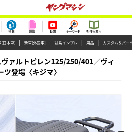
[日本車]
新車[外国車]
試乗インプレ
用品
カスタム＆パー
 スヴァルトピレン125/250/401／ヴィ
パーツ登場〈キジマ〉