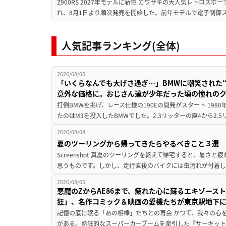
Z900RS 2027年モデルに新色 カワサキの大人気レトロスポー
れ、8月1日より順次発売を開始した。前年モデルで電子制御ス
人気記事ランキング(全体)
2026/08/06
「いくらなんでも大げさ過ぎ…」BMWに嘲笑された“190
意外な価格に。おじさん達が少年だった頃の憧れの
打倒BMWを掲げ、レース仕様の190Eの開発がスタート 19
たのはM3を投入したBMWでした。2.3リッターの直4から2.
2026/08/04
夏のツーリングから帰ってきたらやるべきこと３選
Screenshot 真夏のツーリングを終えて帰宅すると、暑さ
思うものです。しかし、走行直後のバイクには虫汚れが付着し
2026/08/05
悪魔のZからAE86まで、疲れた心に蘇るエキゾース
狂」、名作コミック＆映画の愛機たちが東京駅地下
記憶の底に眠る「あの相棒」たちとの再会 かつて、我々の心
がある。熱狂的なスーパーカーブームを牽引した『サーキット