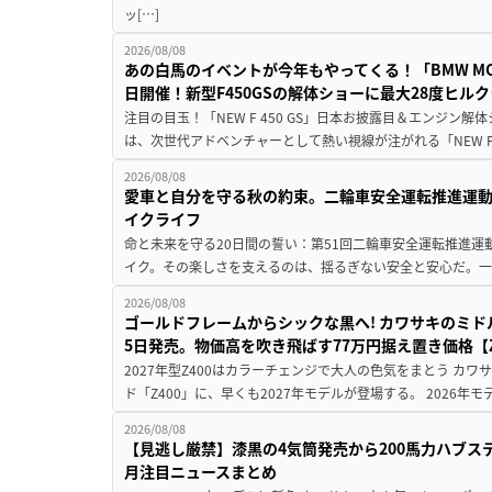
ッ[…]
2026/08/08
あの白馬のイベントが今年もやってくる！「BMW MOTORR
日開催！新型F450GSの解体ショーに最大28度ヒル
注目の目玉！「NEW F 450 GS」日本お披露目＆エンジン
は、次世代アドベンチャーとして熱い視線が注がれる「NEW F 45
2026/08/08
愛車と自分を守る秋の約束。二輪車安全運転推進運
イクライフ
命と未来を守る20日間の誓い：第51回二輪車安全運転推進運
イク。その楽しさを支えるのは、揺るぎない安全と安心だ。一般
2026/08/08
ゴールドフレームからシックな黒へ! カワサキのミド
5日発売。物価高を吹き飛ばす77万円据え置き価格【Z
2027年型Z400はカラーチェンジで大人の色気をまとう カ
ド「Z400」に、早くも2027年モデルが登場する。 2026年
2026/08/08
【見逃し厳禁】漆黒の4気筒発売から200馬力ハブス
月注目ニュースまとめ