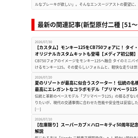
ルなブレーキが欲しい」。そんなエンスージアストの要望に、KT
最新の関連記事(新型原付二種 [51〜12
2026/07/30
【カスタム】モンキー125をCB750フォアに！ タイ・
オリジナルカスタムキットも登場【メディア初公開】
CB750フォアのイメージをモンキー125へ融合 タイのミニ
けるモンキー125。その愛らしいフォルムと、軽快な走りは世
2026/07/20
夏のリゾートが最高に似合うスクーター！ 伝統の名
最高にエレガントなコラボモデル「プリマベーラ125
伝統と革新のベースモデル「プリマベーラ125」の揺るぎない
りたいが、現代の交通事情に合わせた性能や安全性は妥協し
[…]
2026/07/10
【在庫限り】スーパーカブ×ハローキティ50周年記念
解説
気になる方は「Honda 二輪車正規取扱店」へ！ 細かい部