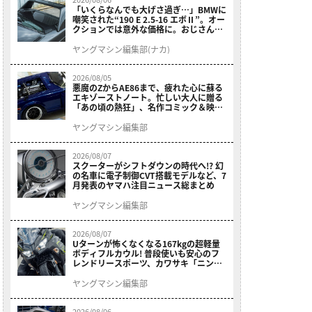
「いくらなんでも大げさ過ぎ…」BMWに
嘲笑された“190 E 2.5-16 エボⅡ”。オー
クションでは意外な価格に。おじさん達
が少年だった頃の憧れのクルマを深堀り
ヤングマシン編集部(ナカ)
2026/08/05
悪魔のZからAE86まで、疲れた心に蘇る
エキゾーストノート。忙しい大人に贈る
「あの頃の熱狂」、名作コミック＆映画
の愛機たちが東京駅地下に期間限定で集
結！
ヤングマシン編集部
2026/08/07
スクーターがシフトダウンの時代へ!? 幻
の名車に電子制御CVT搭載モデルなど、7
月発表のヤマハ注目ニュース総まとめ
ヤングマシン編集部
2026/08/07
Uターンが怖くなくなる167kgの超軽量
ボディフルカウル! 普段使いも安心のフ
レンドリースポーツ、カワサキ「ニンジ
ャ400」2027モデルが価格据え置きで
9/5発売
ヤングマシン編集部
2026/08/06