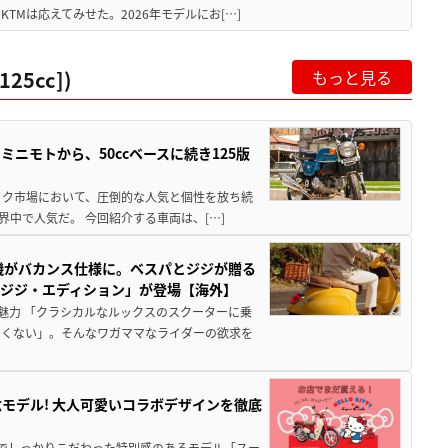
Mは応えてみせた。2026年モデルにお[…]
5cc])
もっと見る
ミニモトから、50ccベースに続き125版
バイク市場において、圧倒的な人気と個性を放ち続
界中で人気だ。 今回紹介する車両は、[…]
機がバカンス仕様に。ベスパとジジが贈る
 ジジ・エディション」が登場【海外】
魅力 「クラシカルなルックスのスクーターに乗
たくない」。そんなワガママなライダーの欲求を
モデル! 大人可愛いコラボデザインを徹底
分までしっかりこだわった特別感のあるモデル「スー