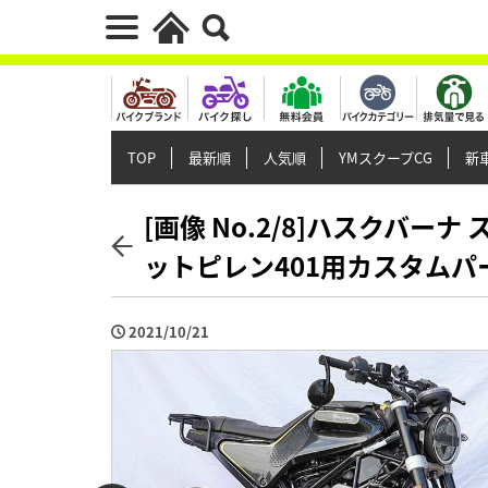
TOP
最新順
人気順
YMスクープCG
新車
[画像 No.2/8]ハスクバーナ
ットピレン401用カスタム
2021/10/21