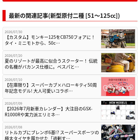
最新の関連記事(新型原付二種 [51〜125cc])
2026/07/30
【カスタム】モンキー125をCB750フォアに！
タイ・ミニモトから、50c…
2026/07/20
夏のリゾートが最高に似合うスクーター！ 伝統
の名機がバカンス仕様に。ベスパと…
2026/07/10
【在庫限り】スーパーカブ×ハローキティ50周
年記念モデル! 大人可愛いコラボ…
2026/07/09
【2026年7月新車カレンダー】大注目のGSX-
R1000Rや実力派エリミネ…
2026/07/08
リトルカブにブレンボ6基!? スーパースポーツの
極太タイヤを履かせた「過剰す…