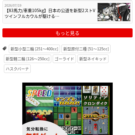
2026/07/19
【83馬力/車重105kg】日本の公道を新型2ストV
ツインフルカウルが駆ける…
もっと見る
新型小型二輪 [251〜400cc]
新型原付二種 [51〜125cc]
新型軽二輪 [126〜250cc]
ゴーライド
新型ネイキッド
ハスクバーナ