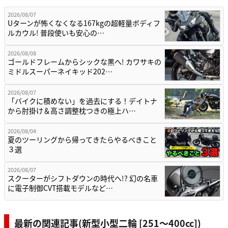
2026/08/07
Uターンが怖くなくなる167kgの超軽量ボディフ
ルカウル! 普段使いも安心の…
2026/08/08
ゴールドフレームからシックな黒へ! カワサキの
ミドルスーパーネイキッド202…
2026/08/07
「バイクに積めない」を過去にする！デイトナ
から肘掛け＆高さ調整枕つきの極上ハ…
2026/08/04
夏のツーリングから帰ってきたらやるべきこと
３選
2026/08/07
スクーターがシフトダウンの時代へ!? 幻の名車
に電子制御CVT搭載モデルなど…
最新の関連記事(新型小型二輪 [251〜400cc])