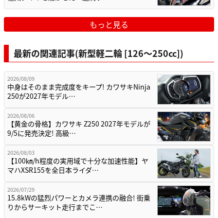
もっと見る
最新の関連記事(新型軽二輪 [126〜250cc])
2026/08/09
中身はそのまま完成度をキープ! カワサキNinja
250が2027年モデル…
2026/08/06
【黄金の骨格】カワサキ Z250 2027年モデルが
9/5に発売決定! 高級…
2026/08/03
【100㎞/h程度の実用域で十分な加速性能】ヤ
マハXSR155を全日本ライダ…
2026/07/29
15.8kWの猛烈パワーとカメラ連携の融合! 街乗
りからサーキット走行までこ…