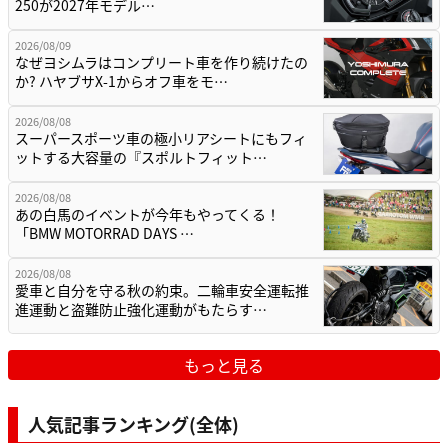
250が2027年モデル…
2026/08/09
なぜヨシムラはコンプリート車を作り続けたの
か? ハヤブサX-1からオフ車をモ…
2026/08/08
スーパースポーツ車の極小リアシートにもフィ
ットする大容量の『スポルトフィット…
2026/08/08
あの白馬のイベントが今年もやってくる！
「BMW MOTORRAD DAYS …
2026/08/08
愛車と自分を守る秋の約束。二輪車安全運転推
進運動と盗難防止強化運動がもたらす…
もっと見る
人気記事ランキング(全体)