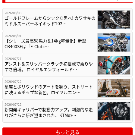
2026/08/08
ゴールドフレームからシックな黒へ! カワサキの
ミドルスーパーネイキッド202…
2026/08/01
【シリーズ最高58馬力＆14kg軽量化】新型
CB400SFは「E-Clutc…
2026/07/27
アシスト＆スリッパークラッチ初搭載で乗りや
すさ倍増。 ロイヤルエンフィールド…
2026/07/22
星座とボリウッドのアートを纏う、ストリート
に映えるポップな新色。ロイヤルエン…
2026/07/22
新開発キャリパーで制動力アップ。刺激的な走
りがさらに研ぎ澄まされた、KTMの…
もっと見る