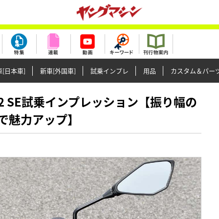
[日本車]
新車[外国車]
試乗インプレ
用品
カスタム＆パー
Z H2 SE試乗インプレッション【振り幅の
で魅力アップ】