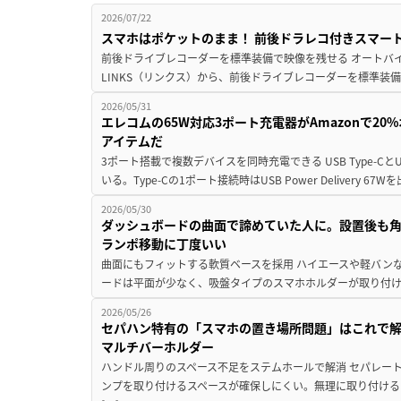
2026/07/22
スマホはポケットのまま！ 前後ドラレコ付きスマート
前後ドライブレコーダーを標準装備で映像を残せる オートバイ
LINKS（リンクス）から、前後ドライブレコーダーを標準装備
2026/05/31
エレコムの65W対応3ポート充電器がAmazonで20
アイテムだ
3ポート搭載で複数デバイスを同時充電できる USB Type-C
いる。Type-Cの1ポート接続時はUSB Power Delivery 67Wを
2026/05/30
ダッシュボードの曲面で諦めていた人に。設置後も
ランポ移動に丁度いい
曲面にもフィットする軟質ベースを採用 ハイエースや軽バン
ードは平面が少なく、吸盤タイプのスマホホルダーが取り付けにく
2026/05/26
セパハン特有の「スマホの置き場所問題」はこれで
マルチバーホルダー
ハンドル周りのスペース不足をステムホールで解消 セパレー
ンプを取り付けるスペースが確保しにくい。無理に取り付ける