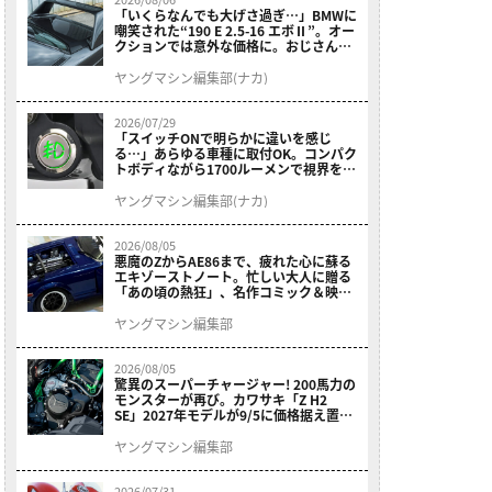
「いくらなんでも大げさ過ぎ…」BMWに
嘲笑された“190 E 2.5-16 エボⅡ”。オー
クションでは意外な価格に。おじさん達
が少年だった頃の憧れのクルマを深堀り
ヤングマシン編集部(ナカ)
2026/07/29
「スイッチONで明らかに違いを感じ
る…」あらゆる車種に取付OK。コンパク
トボディながら1700ルーメンで視界を確
保する［デイトナ・LEDフォグランプユ
ニット プレシャスレイ スモール］
ヤングマシン編集部(ナカ)
2026/08/05
悪魔のZからAE86まで、疲れた心に蘇る
エキゾーストノート。忙しい大人に贈る
「あの頃の熱狂」、名作コミック＆映画
の愛機たちが東京駅地下に期間限定で集
結！
ヤングマシン編集部
2026/08/05
驚異のスーパーチャージャー! 200馬力の
モンスターが再び。カワサキ「Z H2
SE」2027年モデルが9/5に価格据え置き
で発売
ヤングマシン編集部
2026/07/31