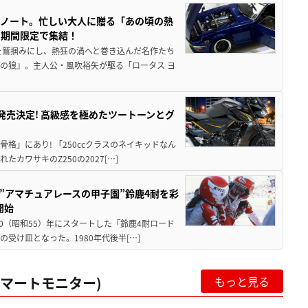
トノート。忙しい大人に贈る「あの頃の熱
に期間限定で集結！
を鷲掴みにし、熱狂の渦へと巻き込んだ名作たち
の狼』。主人公・風吹裕矢が駆る「ロータス ヨ
5に発売決定! 高級感を極めたツートーンとグ
骨格」にあり! 「250ccクラスのネイキッドなん
ワサキのZ250の2027[…]
た”アマチュアレースの甲子園”鈴鹿4耐を彩
開始
80（昭和55）年にスタートした「鈴鹿4耐ロード
受け皿となった。1980年代後半[…]
マートモニター)
もっと見る