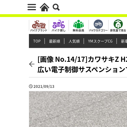
TOP
最新順
人気順
YMスクープCG
新車
[画像 No.14/17]カワサキ
広い電子制御サスペンション
2021/09/13