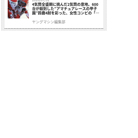
4気筒全盛期に挑んだ2気筒の意地。600
台が殺到した”アマチュアレースの甲子
園”鈴鹿4耐を彩った、女性コンビの「ス
ズキGSX400E」が特別展示開始
ヤングマシン編集部