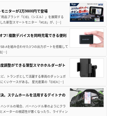
モニターが2万9800円で登場
用品ブランド「CIEL（シエル）」を展開する
した新型スマートモニター「M18」が、[…]
%オフ! 複数デバイスを同時充電できる便利
とUSB-Aを組み合わせた3つの出力ポートを搭載して
出[…]
角度調整ができる薄型スマホホルダーがト
など、トランポとして活躍する車両のダッシュボ
いケースがある。 星光産業の「EXEA […]
解決。ステムホールを活用するデイトナの
トハンドルの場合、バーハンドル車のようにクラ
とメーターの視認性が悪くなったり、ライディン