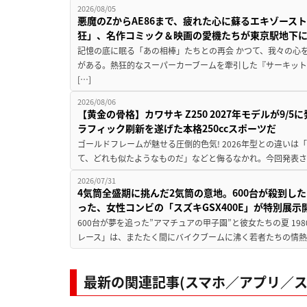
2026/08/05
悪魔のZからAE86まで、疲れた心に蘇るエキゾース
狂」、名作コミック＆映画の愛機たちが東京駅地下
記憶の底に眠る「あの相棒」たちとの再会 かつて、我々の心
がある。熱狂的なスーパーカーブームを牽引した『サーキット
[…]
2026/08/06
【黄金の骨格】カワサキ Z250 2027年モデルが9/
ラフィック刷新を遂げた本格250ccスポーツだ
ゴールドフレームが魅せる圧倒的色気! 2026年型との違いは「
て、どれも似たようなものだ」などと侮るなかれ。今回発表されたカ
2026/07/31
4気筒全盛期に挑んだ2気筒の意地。600台が殺到し
った、女性コンビの「スズキGSX400E」が特別展示
600台が夢を追った”アマチュアの甲子園”と彼女たちの夏 19
レース」は、またたく間にバイクブームに沸く若者たちの情熱の
最新の関連記事(スマホ／アプリ／ス