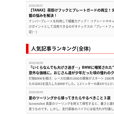
2026/08/07
【TANAX】荷掛けフックとプレートガードの両立
載の悩みを解決！
ナンバープレートを利用して積載力アップ！ リアシートやキ
けポイントとして活用できるのがタナックスの「プレートフ
定[…]
人気記事ランキング(全体)
2026/08/06
「いくらなんでも大げさ過ぎ…」BMWに嘲笑された“190
意外な価格に。おじさん達が少年だった頃の憧れの
打倒BMWを掲げ、レース仕様の190Eの開発がスタート 19
たのはM3を投入したBMWでした。2.3リッターの直4から2.
2026/08/04
夏のツーリングから帰ってきたらやるべきこと３選
Screenshot 真夏のツーリングを終えて帰宅すると、暑さ
思うものです。しかし、走行直後のバイクには虫汚れが付着し