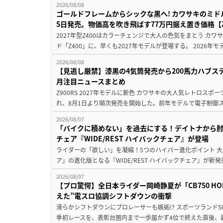
2026/08/08
ゴールドフレームからシックな黒へ! カワサキのミド
5日発売。物価高を吹き飛ばす77万円据え置き価格【Z
2027年型Z400はカラーチェンジで大人の色気をまとう カ
ド「Z400」に、早くも2027年モデルが登場する。 2026年
2026/08/08
【見逃し厳禁】漆黒の4気筒発売から200馬力ハブス
月注目ニュースまとめ
Z900RS 2027年モデルに新色 カワサキの大人気レトロスポー
れ、8月1日より順次発売を開始した。前年モデルで電子制御ス
2026/08/07
「バイクに積めない」を過去にする！デイトナから
チェア『WIDE/REST ハイバックチェア』が登場
ライダーの「欲しい」を凝縮！5つのハイパー進化ポイント 大ヒ
ア」の進化版となる『WIDE/REST ハイバックチェア』が新
2026/08/07
【プロ驚愕】全日本ライダー岡崎静夏が「CB750 HORNE
えた”電スロ協調シフトダウンの衝撃
滑らかシフトダウンにプロレーサーも嫉妬!? スポーツランド
季初レースを、表彰台圏内まで一歩届かず4位で終えた直後、最新モデ