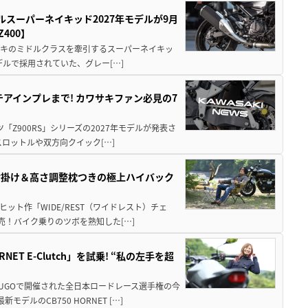
ルスーパーネイキッド2027年モデルが9月
400】
ワサキのミドルクラスを牽引するスーパーネイキッ
モデルで採用されていた、グレー[…]
テアインプレまで! カワサキファン必見の7
ツ「Z900RS」シリーズの2027年モデルが発表さ
ロットルや双方向クイック[…]
肘掛け＆高さ調整枕つきの極上ハイバック
ット作「WIDE/REST（ワイドレスト）チェ
発売！バイク乗りのツボを熟知した[…]
T E-Clutch」を試乗! “私の左手を超
SUGOで開催された全日本ロードレース選手権の今
ルのCB750 HORNET […]