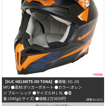
【HJC HELMETS i50 TONA】
●規格: SG JIS
MFJ ●素材:ポリカーボネート ●カラー:オレン
ジ ブルー レッド ●サイズ:S M L XL ●重
量:1545g(Lサイズ) ●価格:2万3650円
(画像 No.9/11)
縦スクロールで次の写真へ