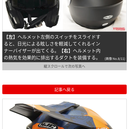
【左】
ヘルメット左側のスイッチをスライドす
ると、日光による眩しさを軽減してくれるイン
ナーバイザーが出てくる。
【右】
ヘルメット内
の熱気を効果的に排出するダクトを装備する。
(画像 No.8/11)
縦スクロールで次の写真へ
記事へ戻る