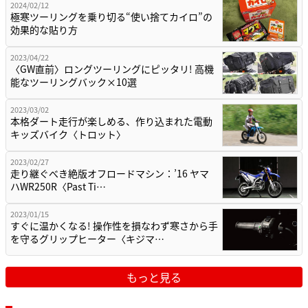
2024/02/12
極寒ツーリングを乗り切る“使い捨てカイロ”の
効果的な貼り方
2023/04/22
〈GW直前〉ロングツーリングにピッタリ! 高機
能なツーリングバック×10選
2023/03/02
本格ダート走行が楽しめる、作り込まれた電動
キッズバイク〈トロット〉
2023/02/27
走り継ぐべき絶版オフロードマシン：’16 ヤマ
ハWR250R〈Past Ti…
2023/01/15
すぐに温かくなる! 操作性を損なわず寒さから手
を守るグリップヒーター〈キジマ…
もっと見る