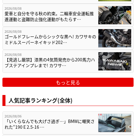
2026/08/08
愛車と自分を守る秋の約束。二輪車安全運転推
進運動と盗難防止強化運動がもたらす…
2026/08/08
ゴールドフレームからシックな黒へ! カワサキの
ミドルスーパーネイキッド202…
2026/08/08
【見逃し厳禁】漆黒の4気筒発売から200馬力ハ
ブステアインプレまで! カワサ…
もっと見る
人気記事ランキング(全体)
2026/08/06
「いくらなんでも大げさ過ぎ…」BMWに嘲笑さ
れた“190 E 2.5-16 …