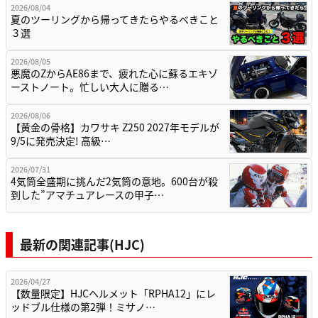
2026/08/04
夏のツーリングから帰ってきたらやるべきこと
３選
2026/08/05
悪魔のZからAE86まで、疲れた心に蘇るエキゾ
ーストノート。忙しい大人に贈る…
2026/08/06
【黄金の骨格】カワサキ Z250 2027年モデルが
9/5に発売決定! 高級…
2026/07/31
4気筒全盛期に挑んだ2気筒の意地。600台が殺
到した”アマチュアレースの甲子…
最新の関連記事(HJC)
2026/04/27
【数量限定】HJCヘルメット「RPHA12」にレ
ッドブル仕様の第2弾！ミサノ…