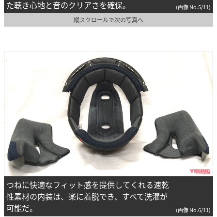
た聴き心地と音のクリアさを確保。
(画像 No.5/11)
縦スクロールで次の写真へ
つねに快適なフィット感を提供してくれる速乾
性素材の内装は、楽に着脱でき、すべて洗濯が
可能だ。
(画像 No.6/11)