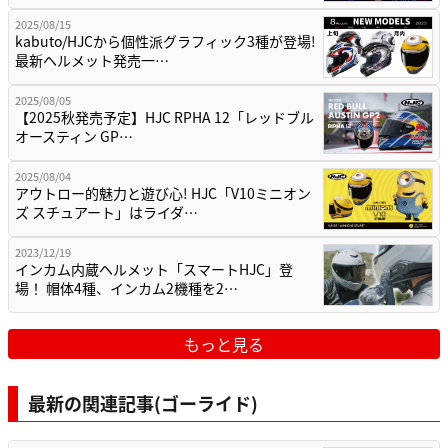
2025/08/15
kabuto/HJCから個性派グラフィック3種が登場!
最新ヘルメット発売一…
2025/08/05
【2025秋発売予定】HJC RPHA 12「レッドブル
オースティン GP…
2025/08/04
アウトロー的魅力と遊び心! HJC「V10ミニオン
ズ スチュアート」はライダ…
2023/12/19
インカム内蔵ヘルメット「スマートHJC」登
場！ 帽体4種、インカム2機種を2…
もっと見る
最新の関連記事(ゴーライド)