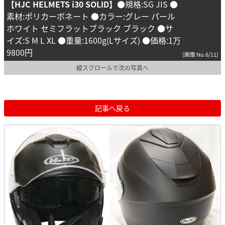
【HJC HELMETS i30 SOLID】
●規格:SG JIS ●
素材:ポリカーボネート ●カラー:グレー パール
ホワイト セミフラットブラック ブラック ●サ
イズ:S M L XL ●重量:1600g(Lサイズ) ●価格:1万
9800円
(画像 No.6/11)
縦スクロールで次の写真へ
記事へ戻る