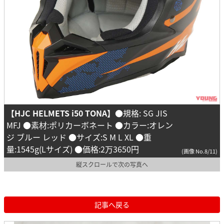
【HJC HELMETS i50 TONA】
●規格: SG JIS
MFJ ●素材:ポリカーボネート ●カラー:オレン
ジ ブルー レッド ●サイズ:S M L XL ●重
量:1545g(Lサイズ) ●価格:2万3650円
(画像 No.8/11)
縦スクロールで次の写真へ
記事へ戻る