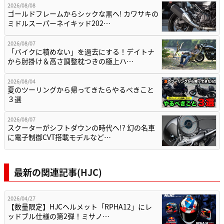
2026/08/08
ゴールドフレームからシックな黒へ! カワサキの
ミドルスーパーネイキッド202…
2026/08/07
「バイクに積めない」を過去にする！デイトナ
から肘掛け＆高さ調整枕つきの極上ハ…
2026/08/04
夏のツーリングから帰ってきたらやるべきこと
３選
2026/08/07
スクーターがシフトダウンの時代へ!? 幻の名車
に電子制御CVT搭載モデルなど…
最新の関連記事(HJC)
2026/04/27
【数量限定】HJCヘルメット「RPHA12」にレ
ッドブル仕様の第2弾！ミサノ…