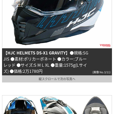
【HJC HELMETS DS-X1 GRAVITY】
●規格:SG
JIS ●素材:ポリカーボネート ●カラー:ブルー
レッド ●サイズ:S M L XL ●重量:1575g(Lサイ
ズ) ●価格:2万1780円
(画像 No.3/11)
縦スクロールで次の写真へ