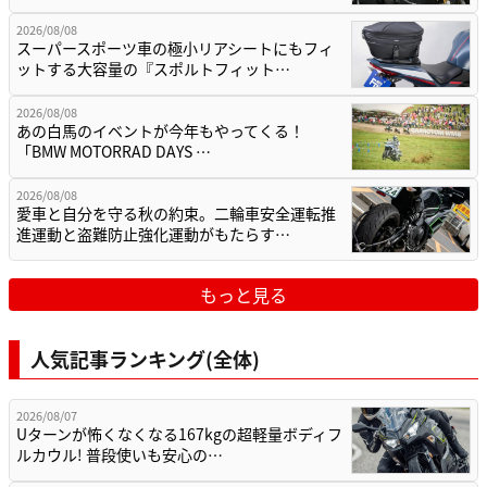
2026/08/08
スーパースポーツ車の極小リアシートにもフィ
ットする大容量の『スポルトフィット…
2026/08/08
あの白馬のイベントが今年もやってくる！
「BMW MOTORRAD DAYS …
2026/08/08
愛車と自分を守る秋の約束。二輪車安全運転推
進運動と盗難防止強化運動がもたらす…
もっと見る
人気記事ランキング(全体)
2026/08/07
Uターンが怖くなくなる167kgの超軽量ボディフ
ルカウル! 普段使いも安心の…