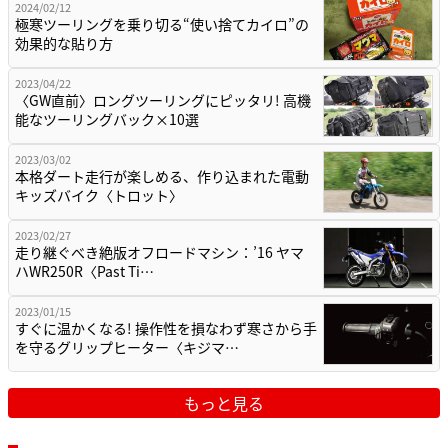
2024/02/12
極寒ツーリングを乗り切る“使い捨てカイロ”の
効果的な貼り方
2023/04/22
〈GW直前〉ロングツーリングにピッタリ! 高機
能なツーリングバック×10選
2023/03/02
本格ダート走行が楽しめる、作り込まれた電動
キッズバイク〈トロット〉
2023/02/27
走り継ぐべき絶版オフロードマシン：’16 ヤマ
ハWR250R〈Past Ti…
2023/01/15
すぐに温かくなる! 操作性を損なわず寒さから手
を守るグリップヒーター〈キジマ…
もっと見る