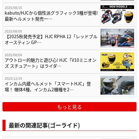
2025/08/15
kabuto/HJCから個性派グラフィック3種が登場!
最新ヘルメット発売一…
2025/08/05
【2025秋発売予定】HJC RPHA 12「レッドブル
オースティン GP…
2025/08/04
アウトロー的魅力と遊び心! HJC「V10ミニオン
ズ スチュアート」はライダ…
2023/12/19
インカム内蔵ヘルメット「スマートHJC」登
場！ 帽体4種、インカム2機種を2…
もっと見る
最新の関連記事(ゴーライド)