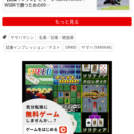
WSBKで勝つための69…
もっと見る
ヤマハマシン
名車／旧車／絶版車
試乗インプレッション／テスト
SR400
ヤマハ [YAMAHA]