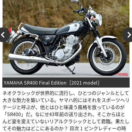
YAMAHA SR400 Final Edition［2021 model］
ネオクラシックが世界的に流行し、ひとつのジャンルとして
大きな勢力を築いている。ヤマハ的にはそれをスポーツヘリ
テージと呼ぶが、他とはひと味違う風格を放っているのが
「SR400」だ。なにせ43年前の送り出され、そこからほと
んど姿を変えていないリアルクラシックとして君臨。果たし
てその魅力はどこにあるのか？ 目次 1 ピンクレディーの時