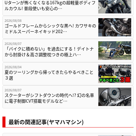
Uターンが怖くなくなる167kgの超軽量ボディフ
ルカウル! 普段使いも安心の…
2026/08/08
ゴールドフレームからシックな黒へ! カワサキの
ミドルスーパーネイキッド202…
2026/08/07
「バイクに積めない」を過去にする！デイトナ
から肘掛け＆高さ調整枕つきの極上ハ…
2026/08/04
夏のツーリングから帰ってきたらやるべきこと
３選
2026/08/07
スクーターがシフトダウンの時代へ!? 幻の名車
に電子制御CVT搭載モデルなど…
最新の関連記事(ヤマハマシン)