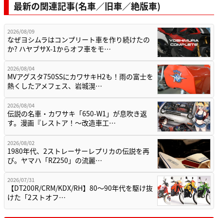
最新の関連記事(名車／旧車／絶版車)
2026/08/09
なぜヨシムラはコンプリート車を作り続けたの
か? ハヤブサX-1からオフ車をモ…
2026/08/04
MVアグスタ750SSにカワサキH2も！雨の富士を
熱くしたアメフェス、岩城滉…
2026/08/04
伝説の名車・カワサキ「650-W1」が息吹き返
す。漫画『レストア！～改造車工…
2026/08/02
1980年代、2ストレーサーレプリカの伝説を再
び。ヤマハ「RZ250」の流麗…
2026/07/31
【DT200R/CRM/KDX/RH】80〜90年代を駆け抜
けた「2ストオフ…