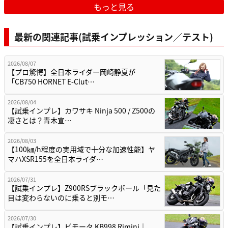
もっと見る
最新の関連記事(試乗インプレッション／テスト)
2026/08/07
【プロ驚愕】全日本ライダー岡崎静夏が
「CB750 HORNET E-Clut…
2026/08/04
【試乗インプレ】カワサキ Ninja 500 / Z500の
凄さとは？青木宣…
2026/08/03
【100㎞/h程度の実用域で十分な加速性能】ヤ
マハXSR155を全日本ライダ…
2026/07/31
【試乗インプレ】Z900RSブラックボール「見た
目は変わらないのに乗ると別モ…
2026/07/30
【試乗インプレ】ビモータ KB998 Rimini｜