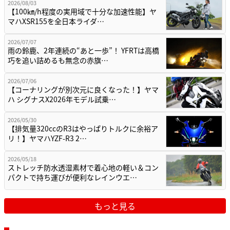
2026/08/03
【100㎞/h程度の実用域で十分な加速性能】ヤ
マハXSR155を全日本ライダ…
2026/07/07
雨の鈴鹿、2年連続の“あと一歩”！ YFRTは高橋
巧を追い詰めるも無念の赤旗…
2026/07/06
【コーナリングが別次元に良くなった！】ヤマ
ハ シグナスX2026年モデル試乗…
2026/05/30
【排気量320ccのR3はやっぱりトルクに余裕ア
リ！】ヤマハYZF-R3 2…
2026/05/18
ストレッチ防水透湿素材で着心地の軽い＆コン
パクトで持ち運びが便利なレインウエ…
もっと見る