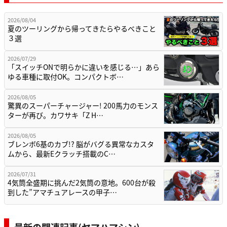
2026/08/04
夏のツーリングから帰ってきたらやるべきこと
３選
2026/07/29
「スイッチONで明らかに違いを感じる…」あら
ゆる車種に取付OK。コンパクトボ…
2026/08/05
驚異のスーパーチャージャー! 200馬力のモンス
ターが再び。カワサキ「Z H…
2026/08/05
ブレンボ6基のカブ!? 脳がバグる異常なカスタ
ムから、最新Eクラッチ搭載のC…
2026/07/31
4気筒全盛期に挑んだ2気筒の意地。600台が殺
到した”アマチュアレースの甲子…