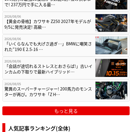
で! 237万円で手に入る最…
2026/08/06
【黄金の骨格】カワサキ Z250 2027年モデルが
9/5に発売決定! 高級…
2026/08/06
「いくらなんでも大げさ過ぎ…」BMWに嘲笑さ
れた“190 E 2.5-16 …
2026/08/06
「会話が途切れるストレスとおさらば!」古いイ
ンカムの下取りで最新ハイブリッド…
2026/08/05
驚異のスーパーチャージャー! 200馬力のモンス
ターが再び。カワサキ「Z H…
もっと見る
人気記事ランキング(全体)