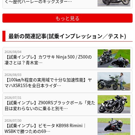
く〜歴代ハーレーのキックスター…
もっと見る
最新の関連記事(試乗インプレッション／テスト)
2026/08/04
【試乗インプレ】カワサキ Ninja 500 / Z500の
凄さとは？青木宣…
2026/08/03
【100㎞/h程度の実用域で十分な加速性能】ヤ
マハXSR155を全日本ライダ…
2026/07/31
【試乗インプレ】Z900RSブラックボール「見た
目は変わらないのに乗ると別モ…
2026/07/30
【試乗インプレ】ビモータ KB998 Rimini｜
WSBKで勝つための69…