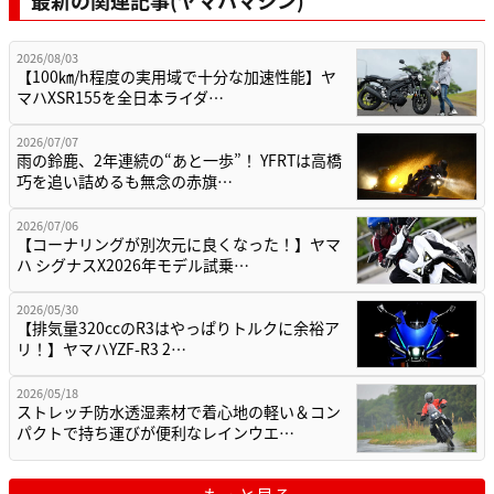
最新の関連記事(ヤマハマシン)
2026/08/03
【100㎞/h程度の実用域で十分な加速性能】ヤ
マハXSR155を全日本ライダ…
2026/07/07
雨の鈴鹿、2年連続の“あと一歩”！ YFRTは高橋
巧を追い詰めるも無念の赤旗…
2026/07/06
【コーナリングが別次元に良くなった！】ヤマ
ハ シグナスX2026年モデル試乗…
2026/05/30
【排気量320ccのR3はやっぱりトルクに余裕ア
リ！】ヤマハYZF-R3 2…
2026/05/18
ストレッチ防水透湿素材で着心地の軽い＆コン
パクトで持ち運びが便利なレインウエ…