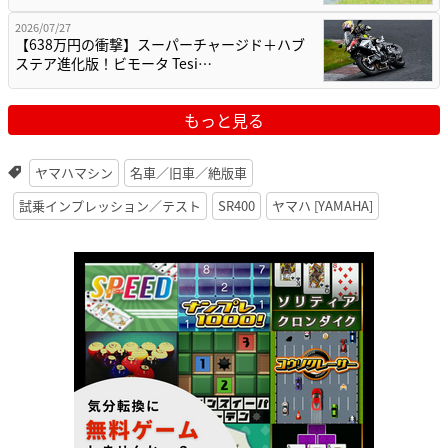
2026/07/27
【638万円の衝撃】スーパーチャージド＋ハブ
ステア進化版！ビモータ Tesi…
もっと見る
ヤマハマシン
名車／旧車／絶版車
試乗インプレッション／テスト
SR400
ヤマハ [YAMAHA]